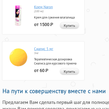
Крем Naron
(100 мг)
Крем для сужения влагалища
от 1500
Р
Купить
Сиалис 5 мг
5мг
Терапевтическая дозировка
Сиалиса для курсового приема
от 60
Р
Купить
На пути к совершенству вместе с нами
Предлагаем Вам сделать первый шаг для полноц
жизни. Вам помогут средства, придагаемые на на