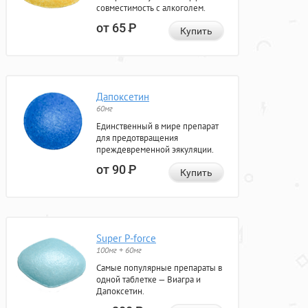
совместимость с алкоголем.
от 65
Р
Купить
Дапоксетин
60мг
Единственный в мире препарат
для предотвращения
преждевременной эякуляции.
от 90
Р
Купить
Super P-force
100мг + 60мг
Самые популярные препараты в
одной таблетке — Виагра и
Дапоксетин.