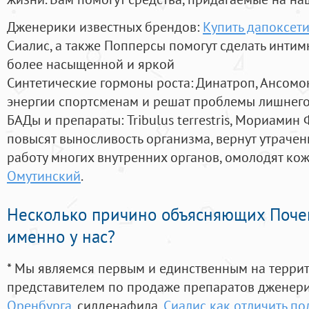
Дженерики известных брендов:
Купить дапоксети
Сиалис, а также Попперсы помогут сделать инти
более насыщенной и яркой
Синтетические гормоны роста
: Динатроп, Ансомо
энергии спортсменам и решат проблемы лишнего
БАДы и препараты:
Tribulus terrestris, Мориамин
повысят выносливость организма, вернут утрачен
работу многих внутренних органов, омолодят кожу
Омутинский
.
Несколько причино объясняющих Поче
именно у нас?
* Мы являемся первым и единственным на терри
представителем по продаже препаратов дженер
Оренбурга
, силденафила
,
Сиалис как отличить п