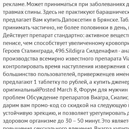
рекламе. Может приниматься при заболеваниях 
травмах спины. Здесь не практикуют барашничес
предлагает Вам купить Дапоксетин в Брянске. Та
принимать частично, не более половинки в день,
Действует препарат стандартно: активное вещест
пенисе, чем способствует увеличенному кровоприт
Героев Сталинграда, 49б.Sildigra Силденафил - а
производства всемирно известного препарата Vi
контролировать время наступления извержения с
большинство пользователей, приверженцев именн
предлагают 1 таблетку по рублей, а купить джене
оригинальныйPosted March 8, Форум для мужчин
проблем Обсуждение препаратов Виагра, Сиалис,
дарим вам промо-код со скидкой на следующую п
устойчивую эрекцию, и позволяет урегулировать 
здоровом организме до 30 – 50 минут. Это явля
повышения сексуального влечения. Виагра купить