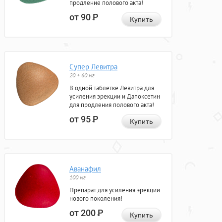
продление полового акта!
от 90
Р
Купить
Супер Левитра
20 + 60 мг
В одной таблетке Левитра для
усиления эрекции и Дапоксетин
для продления полового акта!
от 95
Р
Купить
Аванафил
100 мг
Препарат для усиления эрекции
нового поколения!
от 200
Р
Купить