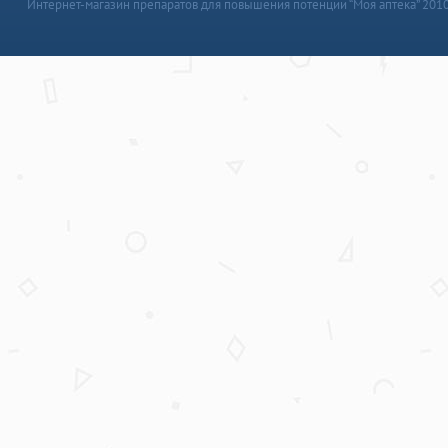
Интернет-магазин препаратов для повышения потенции “Моя аптека” 201