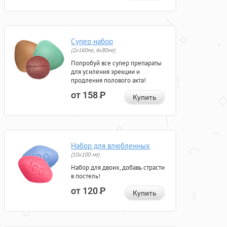
Супер набор
(2х160мг, 4х80мг)
Попробуй все супер препараты
для усиления эрекции и
продления полового акта!
от 158
Р
Купить
Набор для влюбленных
(10х100 мг)
Набор для двоих, добавь страсти
в постель!
от 120
Р
Купить