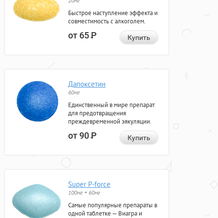
20мг
Быстрое наступление эффекта и
совместимость с алкоголем.
от 65
Р
Купить
Дапоксетин
60мг
Единственный в мире препарат
для предотвращения
преждевременной эякуляции.
от 90
Р
Купить
Super P-force
100мг + 60мг
Самые популярные препараты в
одной таблетке — Виагра и