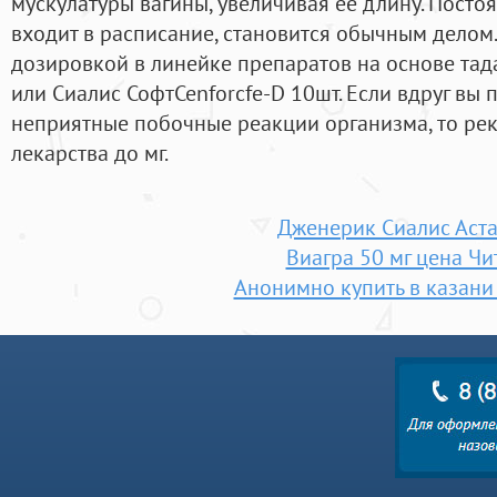
мускулатуры вагины, увеличивая ее длину. Пост
входит в расписание, становится обычным делом
дозировкой в линейке препаратов на основе тад
или Сиалис СофтCenforcfe-D 10шт. Если вдруг вы 
неприятные побочные реакции организма, то ре
лекарства до мг.
Дженерик Сиалис Аст
Виагра 50 мг цена Чи
Анонимно купить в казани