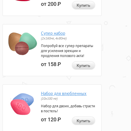
от 200
Р
Купить
Супер набор
(2х160мг, 4х80мг)
Попробуй все супер препараты
для усиления эрекции и
продления полового акта!
от 158
Р
Купить
Набор для влюбленных
(10х100 мг)
Набор для двоих, добавь страсти
в постель!
от 120
Р
Купить