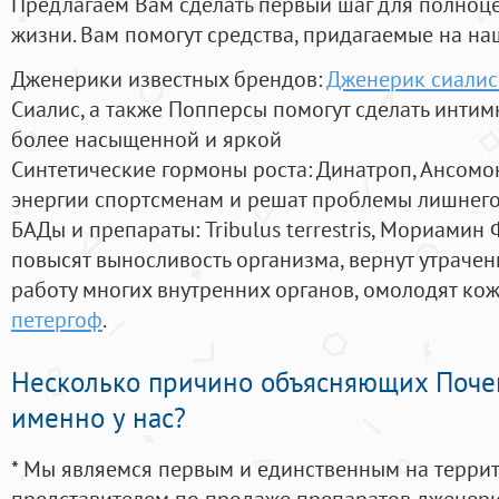
Предлагаем Вам сделать первый шаг для полноц
жизни. Вам помогут средства, придагаемые на на
Дженерики известных брендов:
Дженерик сиалис 
Сиалис, а также Попперсы помогут сделать инти
более насыщенной и яркой
Синтетические гормоны роста
: Динатроп, Ансомо
энергии спортсменам и решат проблемы лишнего
БАДы и препараты:
Tribulus terrestris, Мориамин
повысят выносливость организма, вернут утрачен
работу многих внутренних органов, омолодят кожу
петергоф
.
Несколько причино объясняющих Поче
именно у нас?
* Мы являемся первым и единственным на терри
представителем по продаже препаратов дженер