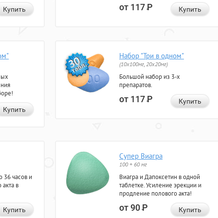
от 117
Р
Купить
Купить
ом"
Набор "Три в одном"
(10x100мг, 20x20мг)
ных
Большой набор из 3-х
ения
препаратов.
боре!
от 117
Р
Купить
Купить
Супер Виагра
100 + 60 мг
 36 часов и
Виагра и Дапоксетин в одной
 акта в
таблетке. Усиление эрекции и
продление полового акта!
от 90
Р
Купить
Купить