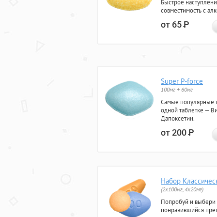
Быстрое наступлени
совместимость с ал
от 65
Р
Super P-force
100мг + 60мг
Самые популярные 
одной таблетке — Ви
Дапоксетин.
от 200
Р
Набор Классичес
(2x100мг, 4x20мг)
Попробуй и выбери
понравившийся преп