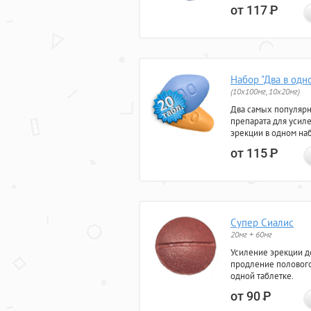
от 117
Р
Набор "Два в одн
(10x100мг, 10x20мг)
Два самых популяр
препарата для усил
эрекции в одном на
от 115
Р
Супер Сиалис
20мг + 60мг
Усиление эрекции до
продление полового
одной таблетке.
от 90
Р