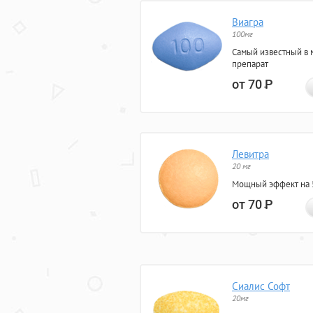
Виагра
100мг
Самый известный в 
препарат
от 70
Р
Левитра
20 мг
Мощный эффект на 5
от 70
Р
Сиалис Софт
20мг