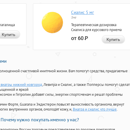
Сиалис 5 мг
5мг
лагалища
Терапевтическая дозировка
Сиалиса для курсового приема
Купить
от 60
Р
Купить
нами
олноценной счастливой инитмной жизни. Вам помогут средства, придагаемые
виагры нижний новгород
, Левитра и Сиалис, а также Попперсы помогут сделат
сыщенной и яркой
Ансомон и Гетропин добавят силы, энергии спортсменам и решат проблемы
ориамин Форте, Guarana и Экдистерон повысят выносливость организма, вернут
огих внутренних органов, омолодят кожу, и,
Виагра и сиалис что лучше
.
Почему нужно покупать именно у нас?
территории России торговым представителем по продаже препаратов