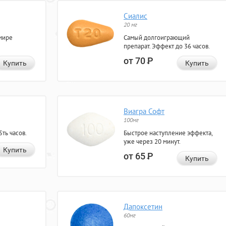
Сиалис
20 мг
мире
Самый долгоиграющий
препарат. Эффект до 36 часов.
от 70
Р
Купить
Купить
Виагра Софт
100мг
ть часов.
Быстрое наступление эффекта,
уже через 20 минут.
Купить
от 65
Р
Купить
Дапоксетин
60мг