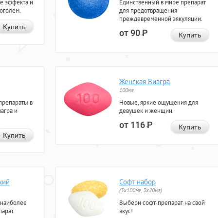
е эффекта и
Единственный в мире препарат
коголем.
для предотвращения
преждевременной эякуляции.
Купить
от 90
Р
Купить
Женская Виагра
100мг
препараты в
Новые, яркие ощущения для
агра и
девушек и женщин.
от 116
Р
Купить
Купить
кий
Софт набор
(3x100мг, 3x20мг)
 наиболее
Выбери софт-препарат на свой
арат.
вкус!