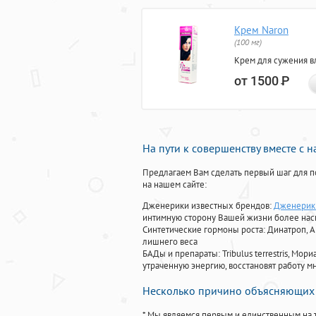
Крем Naron
(100 мг)
Крем для сужения в
от 1500
Р
На пути к совершенству вместе с 
Предлагаем Вам сделать первый шаг для п
на нашем сайте:
Дженерики известных брендов:
Дженерик 
интимную сторону Вашей жизни более на
Синтетические гормоны роста
: Динатроп, 
лишнего веса
БАДы и препараты:
Tribulus terrestris, М
утраченную энергию, восстановят работу мн
Несколько причино объясняющих 
* Мы являемся первым и единственным на 