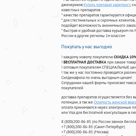
дженериков
Купить препарат карепрост
, с
известных препаратов
* качество препаратов гарантируется офи
* для стестинельных и скромных клиентов,
подойдет возможность анонимныого заказа
* быстрая и удобная доставка курьером по 
России в другие регионы 1м классом
Покупать у нас выгодно
! каждому новому покупателю
СКИДКА 10
!
БЕСПЛАТНАЯ ДОСТАВКА
при заказе товар
! оптовым покупателям СПЕЦИАЛЬНЫЕ цены
! так же у нас постоянно проводятся раз
Силденафила по очень выгодным ценам!
Cотрудники нашей фирмы прилагают макси
покупателей
доставка препаратов осуществляется без в
потенции, а так же
Стоимость женской виа
оплата принимаются через электронные пл
или Visa для бесплатной консультации в л
8
(800
)200-86-85
(
по России звонок беспла
+7
(800
)200-86-85
(
Санкт-Петербург)
+7
(800
)200-86-85
(
Москва)