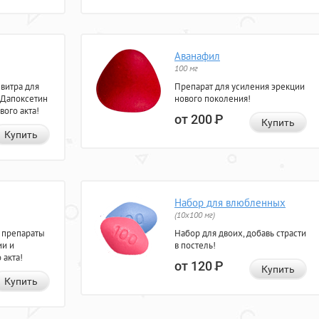
Аванафил
100 мг
евитра для
Препарат для усиления эрекции
 Дапоксетин
нового поколения!
вого акта!
от 200
Р
Купить
Купить
Набор для влюбленных
(10х100 мг)
 препараты
Набор для двоих, добавь страсти
ии и
в постель!
 акта!
от 120
Р
Купить
Купить