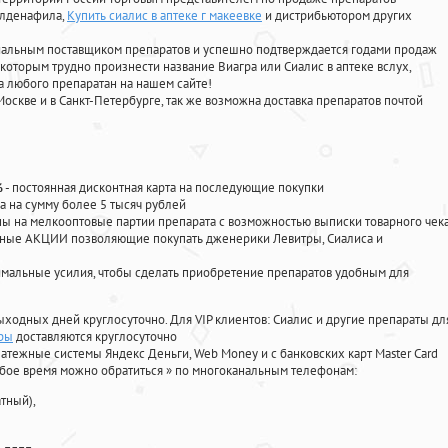
илденафила
,
Купить сиалис в аптеке г макеевке
и дистрибьютором других
циальным поставщиком препаратов и успешно подтверждается годами продаж
 которым трудно произнести название Виагра или Сиалис в аптеке вслух,
 любого препаратан на нашем сайте!
Москве и в Санкт-Петербурге, так же возможна доставка препаратов почтой
%
- постоянная дисконтная карта на последующие покупки
а на сумму более 5 тысяч рублей
 на мелкооптовые партии препарата с возможностью выписки товарного чек
личные АКЦИИ позволяющие покупать дженерики Левитры, Сиалиса и
мальные усилия, чтобы сделать приобретение препаратов удобным для
ыходных дней круглосуточно. Для VIP клиентов: Сиалис и другие препараты дл
гры
доставляются круглосуточно
атежные системы Яндекс Деньги, Web Money и с банковских карт Master Card
юбое время можно обратиться
»
по многоканальным телефонам:
тный),