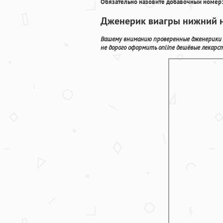
Обязательно назовите добавочный номер:
Дженерик виагры нижний н
Вашему вниманию проверенные дженерики дл
не дорого оформить online дешёвые лекарс