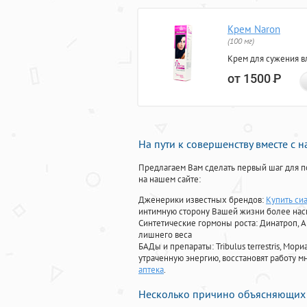
Крем Naron
(100 мг)
Крем для сужения в
от 1500
Р
На пути к совершенству вместе с 
Предлагаем Вам сделать первый шаг для п
на нашем сайте:
Дженерики известных брендов:
Купить сиа
интимную сторону Вашей жизни более на
Синтетические гормоны роста
: Динатроп, 
лишнего веса
БАДы и препараты:
Tribulus terrestris, М
утраченную энергию, восстановят работу мн
аптека
.
Несколько причино объясняющих 