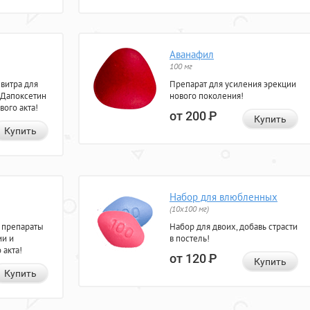
Аванафил
100 мг
евитра для
Препарат для усиления эрекции
 Дапоксетин
нового поколения!
вого акта!
от 200
Р
Купить
Купить
Набор для влюбленных
(10х100 мг)
 препараты
Набор для двоих, добавь страсти
ии и
в постель!
 акта!
от 120
Р
Купить
Купить