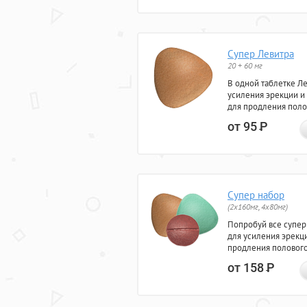
Супер Левитра
20 + 60 мг
В одной таблетке Л
усиления эрекции и
для продления поло
от 95
Р
Супер набор
(2х160мг, 4х80мг)
Попробуй все супер
для усиления эрекц
продления полового
от 158
Р