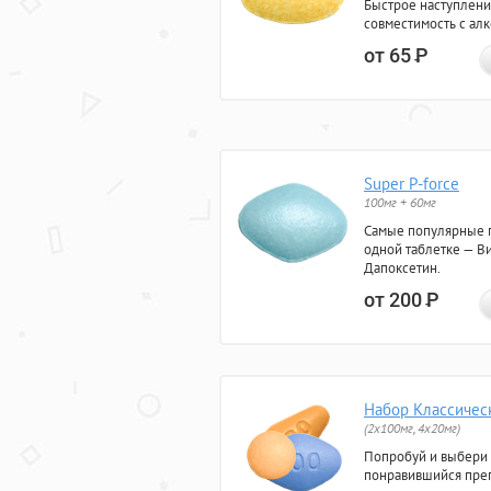
Быстрое наступлени
совместимость с ал
от 65
Р
Super P-force
100мг + 60мг
Самые популярные 
одной таблетке — Ви
Дапоксетин.
от 200
Р
Набор Классичес
(2x100мг, 4x20мг)
Попробуй и выбери
понравившийся преп