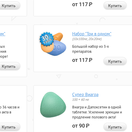
от 117
Р
Купить
Купить
ом"
Набор "Три в одном"
(10x100мг, 20x20мг)
ных
Большой набор из 3-х
ения
препаратов.
боре!
от 117
Р
Купить
Купить
Супер Виагра
100 + 60 мг
 36 часов и
Виагра и Дапоксетин в одной
 акта в
таблетке. Усиление эрекции и
продление полового акта!
от 90
Р
Купить
Купить