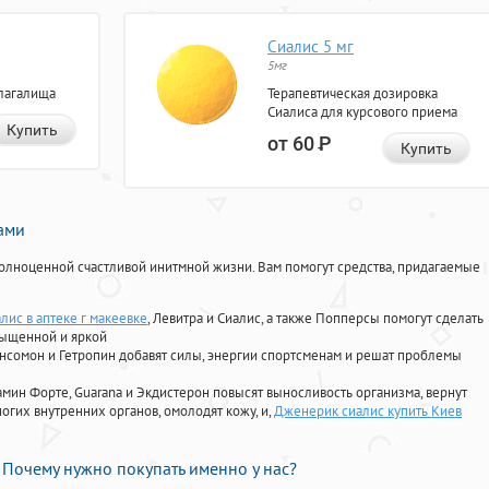
Сиалис 5 мг
5мг
лагалища
Терапевтическая дозировка
Сиалиса для курсового приема
Купить
от 60
Р
Купить
нами
олноценной счастливой инитмной жизни. Вам помогут средства, придагаемые
лис в аптеке г макеевке
, Левитра и Сиалис, а также Попперсы помогут сделать
сыщенной и яркой
Ансомон и Гетропин добавят силы, энергии спортсменам и решат проблемы
ориамин Форте, Guarana и Экдистерон повысят выносливость организма, вернут
огих внутренних органов, омолодят кожу, и,
Дженерик сиалис купить Киев
Почему нужно покупать именно у нас?