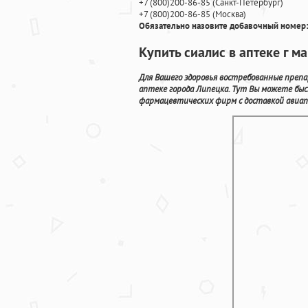
+7
(800
)200-86-85
(
Санкт-Петербург)
+7
(800
)200-86-85
(
Москва)
Обязательно назовите добавочный номер:
Купить сиалис в аптеке г м
Для Вашего здоровья востребованные преп
аптеке города Липецка. Тут Вы можете б
фармацевтических фирм с доставкой авиап