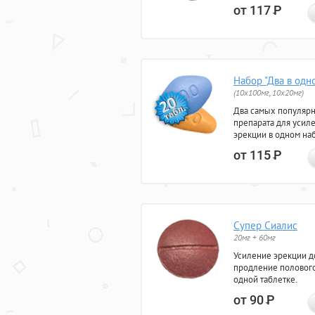
от 117
Р
Набор "Два в одн
(10x100мг, 10x20мг)
Два самых популяр
препарата для усил
эрекции в одном на
от 115
Р
Супер Сиалис
20мг + 60мг
Усиление эрекции до
продление полового
одной таблетке.
от 90
Р