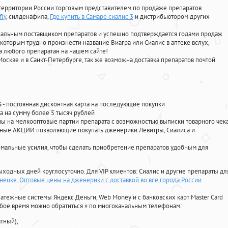
территории России торговым представителем по продаже препаратов
fly
, силденафила
,
Где купить в Самаре сиалис 3
и дистрибьютором других
циальным поставщиком препаратов и успешно подтверждается годами продаж
 которым трудно произнести название Виагра или Сиалис в аптеке вслух,
 любого препаратан на нашем сайте!
Москве и в Санкт-Петербурге, так же возможна доставка препаратов почтой
%
- постоянная дисконтная карта на последующие покупки
а на сумму более 5 тысяч рублей
 на мелкооптовые партии препарата с возможностью выписки товарного чек
личные АКЦИИ позволяющие покупать дженерики Левитры, Сиалиса и
мальные усилия, чтобы сделать приобретение препаратов удобным для
ыходных дней круглосуточно. Для VIP клиентов: Сиалис и другие препараты дл
знецке. Оптовые цены на дженерики с доставкой во все города России
атежные системы Яндекс Деньги, Web Money и с банковских карт Master Card
юбое время можно обратиться
»
по многоканальным телефонам:
тный),