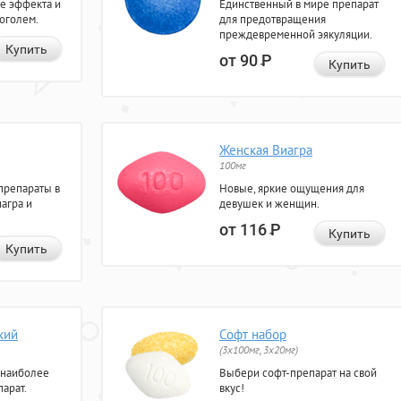
е эффекта и
Единственный в мире препарат
коголем.
для предотвращения
преждевременной эякуляции.
Купить
от 90
Р
Купить
Женская Виагра
100мг
препараты в
Новые, яркие ощущения для
агра и
девушек и женщин.
от 116
Р
Купить
Купить
кий
Софт набор
(3x100мг, 3x20мг)
 наиболее
Выбери софт-препарат на свой
арат.
вкус!