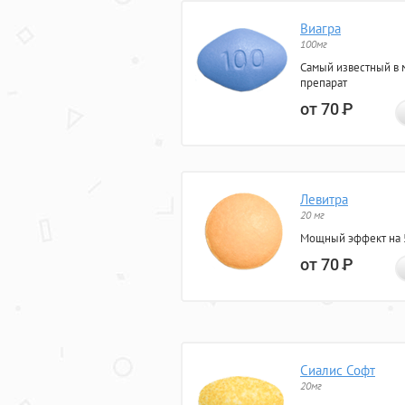
Виагра
100мг
Самый известный в 
препарат
от 70
Р
Левитра
20 мг
Мощный эффект на 5
от 70
Р
Сиалис Софт
20мг