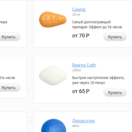
Сиалис
20 мг
мире
Самый долгоиграющий
препарат. Эффект до 36 часов.
от 70
Р
Купить
Купить
Виагра Софт
100мг
ть часов.
Быстрое наступление эффекта,
уже через 20 минут.
Купить
от 65
Р
Купить
Дапоксетин
60мг