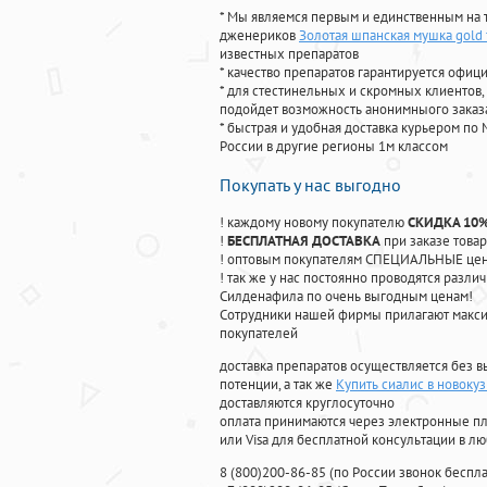
* Мы являемся первым и единственным на 
дженериков
Золотая шпанская мушка gold 
известных препаратов
* качество препаратов гарантируется офи
* для стестинельных и скромных клиентов,
подойдет возможность анонимныого заказа
* быстрая и удобная доставка курьером по 
России в другие регионы 1м классом
Покупать у нас выгодно
! каждому новому покупателю
СКИДКА 10
!
БЕСПЛАТНАЯ ДОСТАВКА
при заказе товар
! оптовым покупателям СПЕЦИАЛЬНЫЕ цены
! так же у нас постоянно проводятся раз
Силденафила по очень выгодным ценам!
Cотрудники нашей фирмы прилагают макси
покупателей
доставка препаратов осуществляется без в
потенции, а так же
Купить сиалис в новоку
доставляются круглосуточно
оплата принимаются через электронные пл
или Visa для бесплатной консультации в л
8
(800
)200-86-85
(
по России звонок беспла