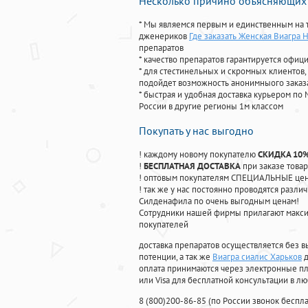
Несколько причино объясняющих 
* Мы являемся первым и единственным на 
дженериков
Где заказать Женская Виагра 
препаратов
* качество препаратов гарантируется офи
* для стестинельных и скромных клиентов,
подойдет возможность анонимныого заказа
* быстрая и удобная доставка курьером по 
России в другие регионы 1м классом
Покупать у нас выгодно
! каждому новому покупателю
СКИДКА 10
!
БЕСПЛАТНАЯ ДОСТАВКА
при заказе товар
! оптовым покупателям СПЕЦИАЛЬНЫЕ цены
! так же у нас постоянно проводятся раз
Силденафила по очень выгодным ценам!
Cотрудники нашей фирмы прилагают макси
покупателей
доставка препаратов осуществляется без в
потенции, а так же
Виагра сиалис Харьков
д
оплата принимаются через электронные пл
или Visa для бесплатной консультации в л
8
(800
)200-86-85
(
по России звонок беспла