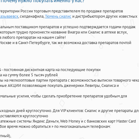
Почему нужно покупать именно у нас?
территории России торговым представителем по продаже препаратов
Называевск
, силденафила
,
Тюмень сиалис
и дистрибьютором других известных
циальным поставщиком препаратов и успешно подтверждается годами продаж
 которым трудно произнести название Виагра или Сиалис в аптеке вслух,
 любого препаратан на нашем сайте!
Москве и в Санкт-Петербурге, так же возможна доставка препаратов почтой
%
- постоянная дисконтная карта на последующие покупки
а на сумму более 5 тысяч рублей
 на мелкооптовые партии препарата с возможностью выписки товарного чек
личные АКЦИИ позволяющие покупать дженерики Левитры, Сиалиса и
мальные усилия, чтобы сделать приобретение препаратов удобным для
ыходных дней круглосуточно. Для VIP клиентов: Сиалис и другие препараты дл
оставляются круглосуточно
атежные системы Яндекс Деньги, Web Money и с банковских карт Master Card
юбое время можно обратиться
»
по многоканальным телефонам:
тный),