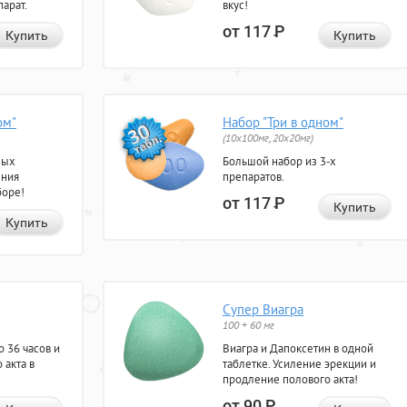
арат.
вкус!
от 117
Р
Купить
Купить
ом"
Набор "Три в одном"
(10x100мг, 20x20мг)
ных
Большой набор из 3-х
ения
препаратов.
боре!
от 117
Р
Купить
Купить
Супер Виагра
100 + 60 мг
 36 часов и
Виагра и Дапоксетин в одной
 акта в
таблетке. Усиление эрекции и
продление полового акта!
от 90
Р