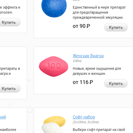
е эффекта и
Единственный в мире препарат
коголем.
для предотвращения
преждевременной эякуляции.
Купить
от 90
Р
Купить
Женская Виагра
100мг
препараты в
Новые, яркие ощущения для
агра и
девушек и женщин.
от 116
Р
Купить
Купить
кий
Софт набор
(3x100мг, 3x20мг)
 наиболее
Выбери софт-препарат на свой