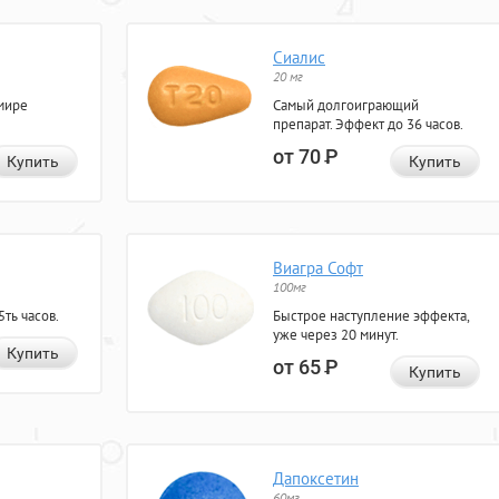
Сиалис
20 мг
мире
Самый долгоиграющий
препарат. Эффект до 36 часов.
от 70
Р
Купить
Купить
Виагра Софт
100мг
ть часов.
Быстрое наступление эффекта,
уже через 20 минут.
Купить
от 65
Р
Купить
Дапоксетин
60мг