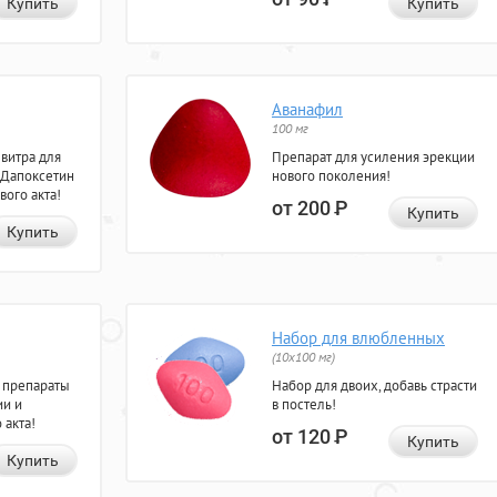
Купить
Купить
Аванафил
100 мг
евитра для
Препарат для усиления эрекции
 Дапоксетин
нового поколения!
вого акта!
от 200
Р
Купить
Купить
Набор для влюбленных
(10х100 мг)
 препараты
Набор для двоих, добавь страсти
ии и
в постель!
 акта!
от 120
Р
Купить
Купить