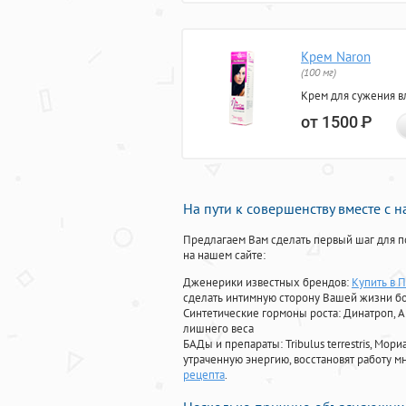
Крем Naron
(100 мг)
Крем для сужения в
от 1500
Р
На пути к совершенству вместе с 
Предлагаем Вам сделать первый шаг для п
на нашем сайте:
Дженерики известных брендов:
Купить в П
сделать интимную сторону Вашей жизни б
Синтетические гормоны роста
: Динатроп, 
лишнего веса
БАДы и препараты:
Tribulus terrestris, М
утраченную энергию, восстановят работу мн
рецепта
.