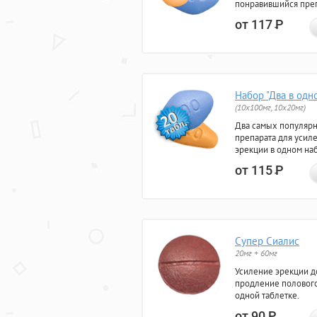
понравившийся преп
от 117
Р
Набор "Два в одн
(10x100мг, 10x20мг)
Два самых популяр
препарата для усил
эрекции в одном на
от 115
Р
Супер Сиалис
20мг + 60мг
Усиление эрекции до
продление полового
одной таблетке.
от 90
Р