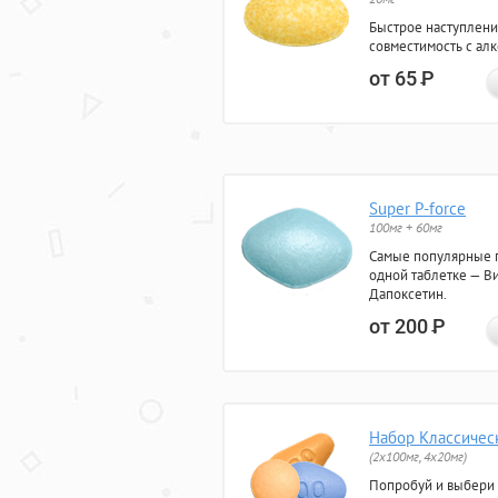
Быстрое наступлени
совместимость с ал
от 65
Р
Super P-force
100мг + 60мг
Самые популярные 
одной таблетке — Ви
Дапоксетин.
от 200
Р
Набор Классичес
(2x100мг, 4x20мг)
Попробуй и выбери