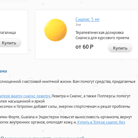
Сиалис 5 мг
5мг
лагалища
Терапевтическая дозировка
Сиалиса для курсового приема
Купить
от 60
Р
Купить
нами
олноценной счастливой инитмной жизни. Вам помогут средства, придагаемые
итере виагру сиалис левитру
, Левитра и Сиалис, а также Попперсы помогут
олее насыщенной и яркой
Ансомон и Гетропин добавят силы, энергии спортсменам и решат проблемы
ориамин Форте, Guarana и Экдистерон повысят выносливость организма, вернут
огих внутренних органов, омолодят кожу, и,
Купить в Томске сиалис без