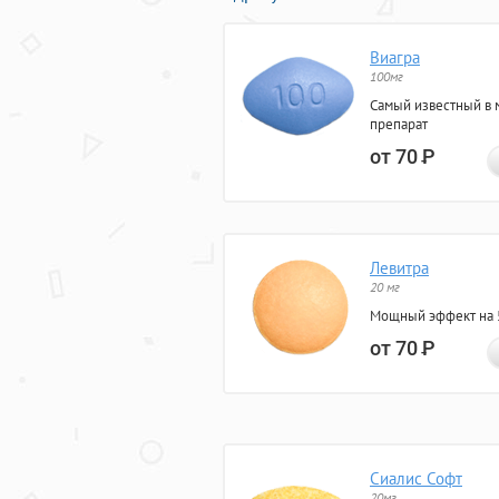
Виагра
100мг
Самый известный в 
препарат
от 70
Р
Левитра
20 мг
Мощный эффект на 5
от 70
Р
Сиалис Софт
20мг