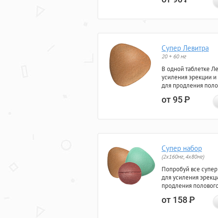
Супер Левитра
20 + 60 мг
В одной таблетке Л
усиления эрекции и
для продления поло
от 95
Р
Супер набор
(2х160мг, 4х80мг)
Попробуй все супер
для усиления эрекц
продления полового
от 158
Р