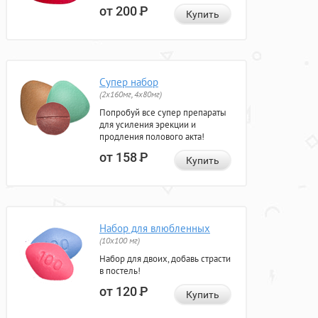
от 200
Р
Купить
Супер набор
(2х160мг, 4х80мг)
Попробуй все супер препараты
для усиления эрекции и
продления полового акта!
от 158
Р
Купить
Набор для влюбленных
(10х100 мг)
Набор для двоих, добавь страсти
в постель!
от 120
Р
Купить