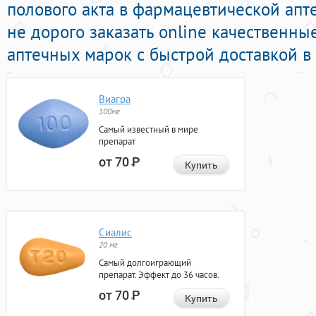
полового акта в фармацевтической апт
не дорого заказать online качественн
аптечных марок с быстрой доставкой в
Виагра
100мг
Самый известный в мире
препарат
от 70
Р
Купить
Сиалис
20 мг
Самый долгоиграющий
препарат. Эффект до 36 часов.
от 70
Р
Купить