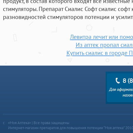
продукт, в состав которого входят все известные
стимуляторы. Препарат Сиалис Софт сиалис софт 
разновидностей стимуляторов потенции и усилит
Левитра лечит или помо
Из аптек пропал сиал
Купить сиалис в городе 
«Моя Аптека» | Все права защищены
Интернет-магазин препаратов для повышения потенции “Моя аптека” 201