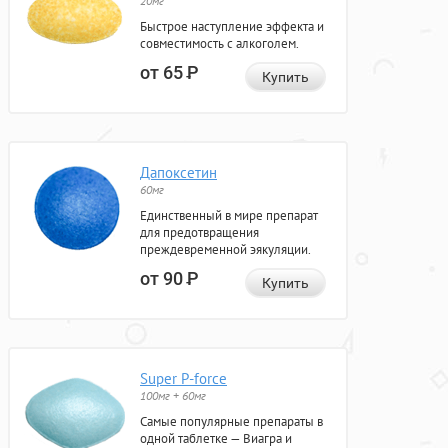
20мг
Быстрое наступление эффекта и
совместимость с алкоголем.
от 65
Р
Купить
Дапоксетин
60мг
Единственный в мире препарат
для предотвращения
преждевременной эякуляции.
от 90
Р
Купить
Super P-force
100мг + 60мг
Самые популярные препараты в
одной таблетке — Виагра и