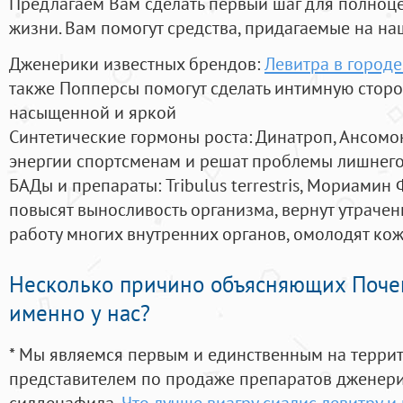
Предлагаем Вам сделать первый шаг для полноц
жизни. Вам помогут средства, придагаемые на на
Дженерики известных брендов:
Левитра в город
также Попперсы помогут сделать интимную стор
насыщенной и яркой
Синтетические гормоны роста
: Динатроп, Ансомо
энергии спортсменам и решат проблемы лишнего
БАДы и препараты:
Tribulus terrestris, Мориамин
повысят выносливость организма, вернут утрачен
работу многих внутренних органов, омолодят кожу
Несколько причино объясняющих Поче
именно у нас?
* Мы являемся первым и единственным на терри
представителем по продаже препаратов дженер
силденафила
,
Что лучше виагру сиалис левитру и