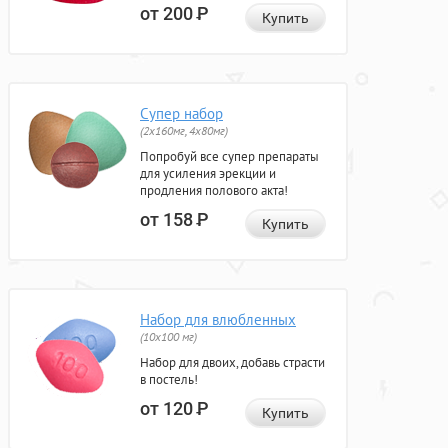
от 200
Р
Купить
Супер набор
(2х160мг, 4х80мг)
Попробуй все супер препараты
для усиления эрекции и
продления полового акта!
от 158
Р
Купить
Набор для влюбленных
(10х100 мг)
Набор для двоих, добавь страсти
в постель!
от 120
Р
Купить