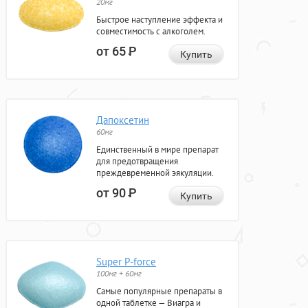
20мг
Быстрое наступление эффекта и
совместимость с алкоголем.
от 65
Р
Купить
Дапоксетин
60мг
Единственный в мире препарат
для предотвращения
преждевременной эякуляции.
от 90
Р
Купить
Super P-force
100мг + 60мг
Самые популярные препараты в
одной таблетке — Виагра и