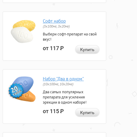
Софт набор
(3x100мг, 3x20мг)
Выбери софт-препарат на свой
вкус!
от 117
Р
Купить
Набор "Два в одном"
(10x100мг, 10x20мг)
Два самых популярных
препарата для усиления
эрекции в одном наборе!
от 115
Р
Купить