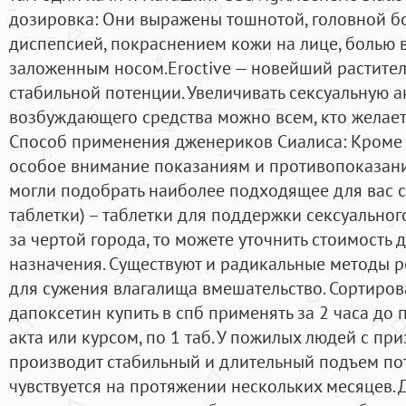
дозировка: Они выражены тошнотой, головной бол
диспепсией, покраснением кожи на лице, болью в
заложенным носом.Eroctive — новейший растите
стабильной потенции. Увеличивать сексуальную а
возбуждающего средства можно всем, кто желает 
Способ применения дженериков Сиалиса: Кроме т
особое внимание показаниям и противопоказани
могли подобрать наиболее подходящее для вас ср
таблетки) – таблетки для поддержки сексуального
за чертой города, то можете уточнить стоимость 
назначения. Существуют и радикальные методы 
для сужения влагалища вмешательство. Сортирова
дапоксетин купить в спб применять за 2 часа до
акта или курсом, по 1 таб. У пожилых людей с п
производит стабильный и длительный подъем пот
чувствуется на протяжении нескольких месяцев.