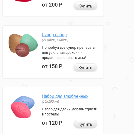
от 200
Р
Купить
Супер набор
(2х160мг, 4х80мг)
Попробуй все супер препараты
для усиления эрекции и
продления полового акта!
от 158
Р
Купить
Набор для влюбленных
(10х100 мг)
Набор для двоих, добавь страсти
в постель!
от 120
Р
Купить