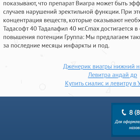
показывают, что препарат Виагра может быть эф
случаев нарушений эректильной функции. При эт
концентрация веществ, которые оказывают необх
Тадасофт 40 Тадалафил 40 мг.Cmax достигается в 
повышения потенции Группа: Мы предлагаем таки
за последние месяцы инфаркты и под.
Дженерик виагры нижний н
Левитра андай др
Купить сиалис и левитру в 