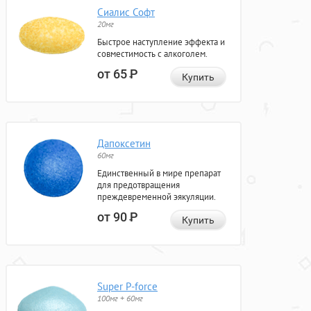
Сиалис Софт
20мг
Быстрое наступление эффекта и
совместимость с алкоголем.
от 65
Р
Купить
Дапоксетин
60мг
Единственный в мире препарат
для предотвращения
преждевременной эякуляции.
от 90
Р
Купить
Super P-force
100мг + 60мг