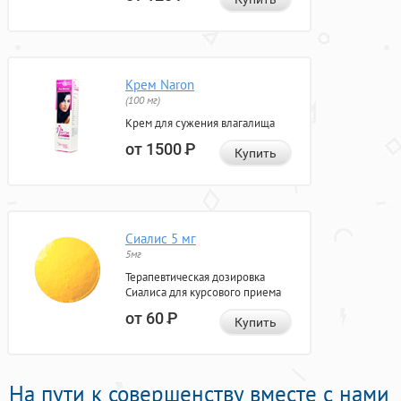
Крем Naron
(100 мг)
Крем для сужения влагалища
от 1500
Р
Купить
Сиалис 5 мг
5мг
Терапевтическая дозировка
Сиалиса для курсового приема
от 60
Р
Купить
На пути к совершенству вместе с нами