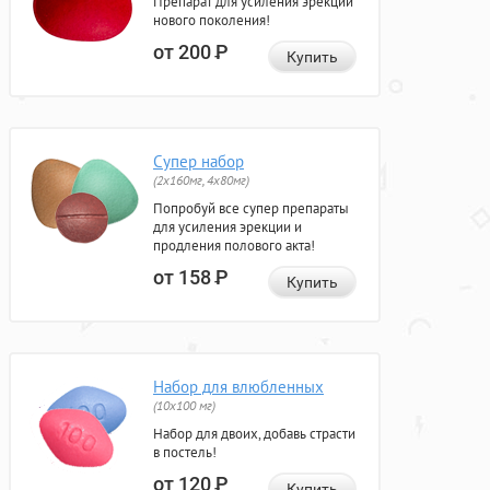
Препарат для усиления эрекции
нового поколения!
от 200
Р
Купить
Супер набор
(2х160мг, 4х80мг)
Попробуй все супер препараты
для усиления эрекции и
продления полового акта!
от 158
Р
Купить
Набор для влюбленных
(10х100 мг)
Набор для двоих, добавь страсти
в постель!
от 120
Р
Купить