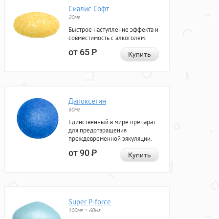
Сиалис Софт
20мг
Быстрое наступление эффекта и
совместимость с алкоголем.
от 65
Р
Купить
Дапоксетин
60мг
Единственный в мире препарат
для предотвращения
преждевременной эякуляции.
от 90
Р
Купить
Super P-force
100мг + 60мг