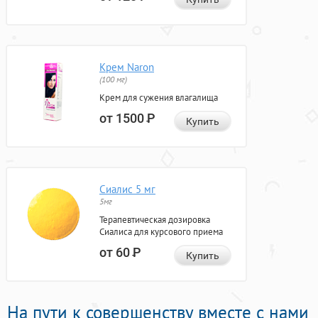
Крем Naron
(100 мг)
Крем для сужения влагалища
от 1500
Р
Купить
Сиалис 5 мг
5мг
Терапевтическая дозировка
Сиалиса для курсового приема
от 60
Р
Купить
На пути к совершенству вместе с нами