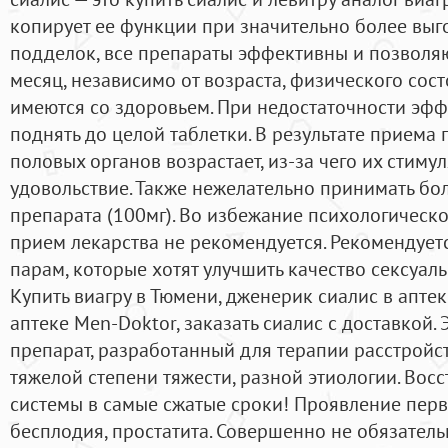
копирует ее функции при значительно более выго
подделок, все препараты эффективны и позволяю
месяц, независимо от возраста, физического сос
имеются со здоровьем. При недостаточности эф
поднять до целой таблетки. В результате приема 
половых органов возрастает, из-за чего их стиму
удовольствие. Также нежелательно принимать бо
препарата (100мг). Во избежание психологичес
прием лекарства не рекомендуется. Рекомендуе
парам, которые хотят улучшить качество сексуал
Купить виагру в Тюмени, дженерик сиалис в аптек
аптеке Men-Doktor, заказать сиалис с доставкой
препарат, разработанный для терапии расстройс
тяжелой степени тяжести, разной этиологии. Вос
системы в самые сжатые сроки! Проявление пер
бесплодия, простатита. Совершенно не обязатель