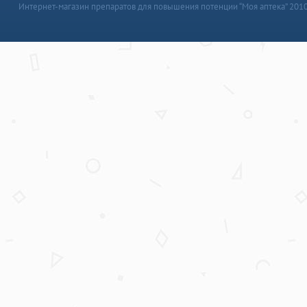
Интернет-магазин препаратов для повышения потенции “Моя аптека” 201