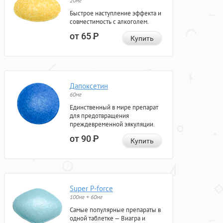
20мг
Быстрое наступление эффекта и
совместимость с алкоголем.
от 65
Р
Купить
Дапоксетин
60мг
Единственный в мире препарат
для предотвращения
преждевременной эякуляции.
от 90
Р
Купить
Super P-force
100мг + 60мг
Самые популярные препараты в
одной таблетке — Виагра и