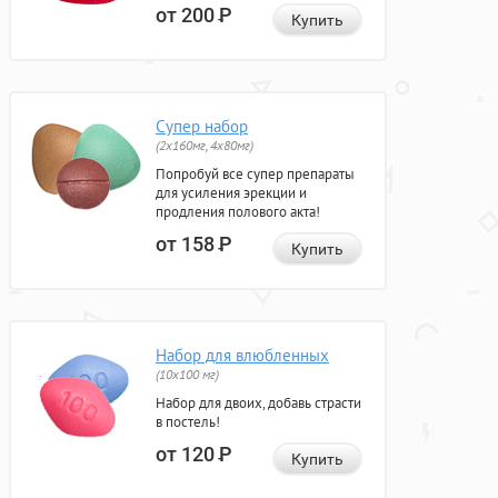
от 200
Р
Купить
Супер набор
(2х160мг, 4х80мг)
Попробуй все супер препараты
для усиления эрекции и
продления полового акта!
от 158
Р
Купить
Набор для влюбленных
(10х100 мг)
Набор для двоих, добавь страсти
в постель!
от 120
Р
Купить