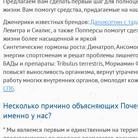
Предлагаем Вам сделать первый шаг для полноц
жизни. Вам помогут средства, придагаемые на на
Дженерики известных брендов:
Дапоксетин с та
Левитра и Сиалис, а также Попперсы помогут сд
жизни более насыщенной и яркой
Синтетические гормоны роста
: Динатроп, Ансомо
энергии спортсменам и решат проблемы лишнего
БАДы и препараты:
Tribulus terrestris, Мориамин
повысят выносливость организма, вернут утрачен
работу многих внутренних органов, омолодят кожу
СПб
.
Несколько причино объясняющих Поче
именно у нас?
* Мы являемся первым и единственным на терри
представителем по продаже препаратов дженер