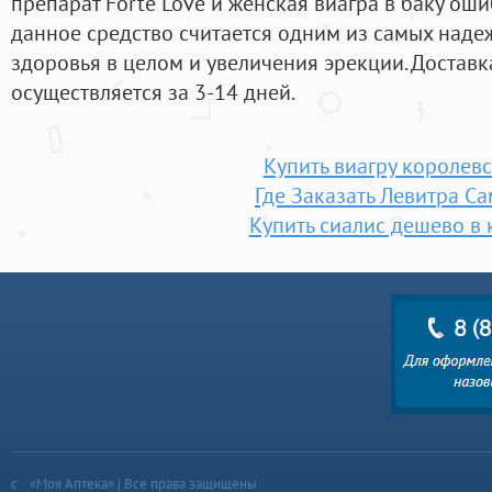
препарат Forte Love и женская виагра в баку ош
данное средство считается одним из самых наде
здоровья в целом и увеличения эрекции. Доставк
осуществляется за 3-14 дней.
Купить виагру королев
Где Заказать Левитра С
Купить сиалис дешево в 
«Моя Аптека» | Все права защищены