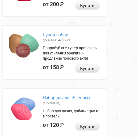
от 200
Р
Купить
Супер набор
(2х160мг, 4х80мг)
Попробуй все супер препараты
для усиления эрекции и
продления полового акта!
от 158
Р
Купить
Набор для влюбленных
(10х100 мг)
Набор для двоих, добавь страсти
в постель!
от 120
Р
Купить