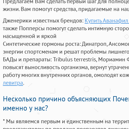
Предлагаем Вам сделать первый шаг для полноц
жизни. Вам помогут средства, придагаемые на на
Дженерики известных брендов:
Купить Аванафил
также Попперсы помогут сделать интимную стор
насыщенной и яркой
Синтетические гормоны роста
: Динатроп, Ансомо
энергии спортсменам и решат проблемы лишнего
БАДы и препараты:
Tribulus terrestris, Мориамин
повысят выносливость организма, вернут утрачен
работу многих внутренних органов, омолодят кожу
левитра
.
Несколько причино объясняющих Поче
именно у нас?
* Мы являемся первым и единственным на терри
представителем по продаже препаратов дженер