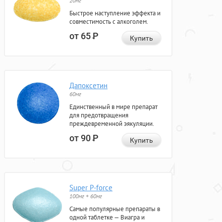
20мг
Быстрое наступление эффекта и
совместимость с алкоголем.
от 65
Р
Купить
Дапоксетин
60мг
Единственный в мире препарат
для предотвращения
преждевременной эякуляции.
от 90
Р
Купить
Super P-force
100мг + 60мг
Самые популярные препараты в
одной таблетке — Виагра и