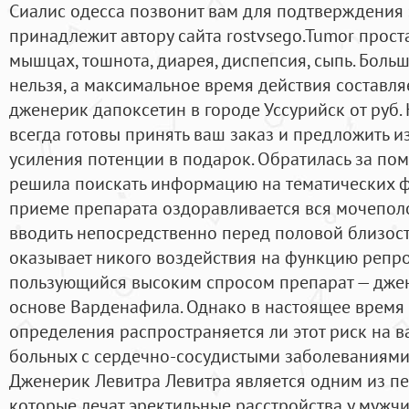
Сиалис одесса позвонит вам для подтверждения з
принадлежит автору сайта rostvsego.Tumor проста
мышцах, тошнота, диарея, диспепсия, сыпь. Больш
нельзя, а максимальное время действия составляе
дженерик дапоксетин в городе Уссурийск от руб
всегда готовы принять ваш заказ и предложить 
усиления потенции в подарок. Обратилась за по
решила поискать информацию на тематических ф
приеме препарата оздоравливается вся мочеполо
вводить непосредственно перед половой близост
оказывает никого воздействия на функцию репр
пользующийся высоким спросом препарат — джене
основе Варденафила. Однако в настоящее время
определения распространяется ли этот риск на 
больных с сердечно-сосудистыми заболеваниями
Дженерик Левитра Левитра является одним из п
которые лечат эректильные расстройства у мужчи