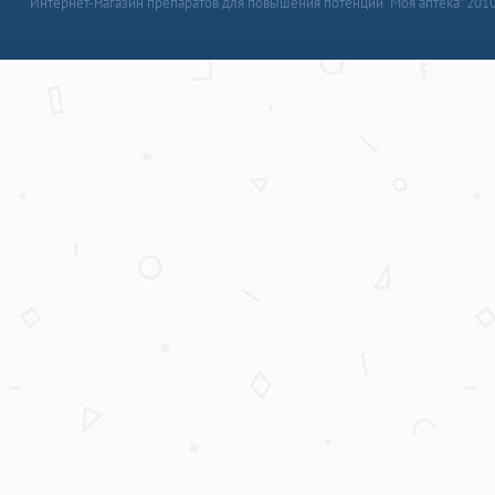
Интернет-магазин препаратов для повышения потенции “Моя аптека” 201