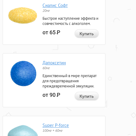
Сиалис Софт
20мг
Быстрое наступление эффекта и
совместимость с алкоголем.
от 65
Р
Купить
Дапоксетин
60мг
Единственный в мире препарат
для предотвращения
преждевременной эякуляции.
от 90
Р
Купить
Super P-force
100мг + 60мг