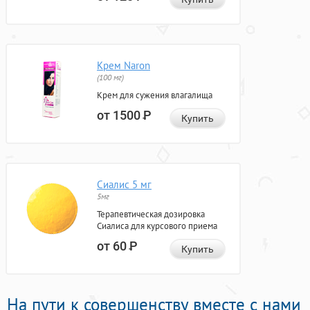
Крем Naron
(100 мг)
Крем для сужения влагалища
от 1500
Р
Купить
Сиалис 5 мг
5мг
Терапевтическая дозировка
Сиалиса для курсового приема
от 60
Р
Купить
На пути к совершенству вместе с нами