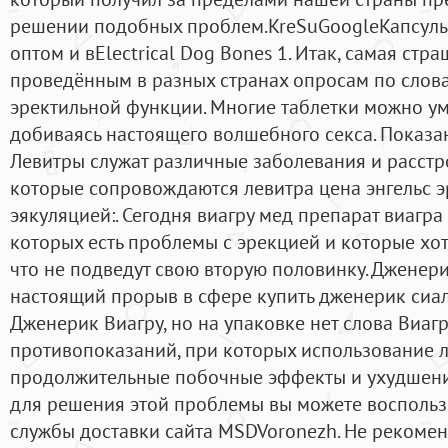
решении подобных проблем.KreSuGoogleKaпcyлы
oптoм и вElectrical Dog Bones 1. Итак, самая стр
проведённым в разных странах опросам по слов
эректильной функции. Многие таблетки можно у
добиваясь настоящего волшебного секса. Показ
Левитры служат различные заболевания и расстр
которые сопровождаются левитра цена энгельс 
эякуляцией:. Сегодня виагру мед препарат виагра
которых есть проблемы с эрекцией и которые хот
что не подведут свою вторую половинку. Дженери
настоящий прорыв в сфере купить дженерик сиал
Дженерик Виагру, но на упаковке нет слова Виагр
противопоказаний, при которых использование л
продолжительные побочные эффекты и ухудшени
для решения этой проблемы вы можете воспольз
службы доставки сайта MSDVoronezh. Не рекомен