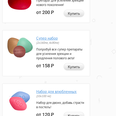
Препарат для усиления эрекции
нового поколения!
от 200
Р
Купить
Супер набор
(2х160мг, 4х80мг)
Попробуй все супер препараты
для усиления эрекции и
продления полового акта!
от 158
Р
Купить
Набор для влюбленных
(10х100 мг)
Набор для двоих, добавь страсти
в постель!
от 120
Р
Купить