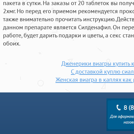
пакета в сутки. На заказы от 20 таблеток вы полу
2хмг. Но перед его приемом рекомендуется проко
также внимательно прочитать инструкцию. Дейс
данном препарате является Силденафил. Он пере
работе, будет дарить подарки и цветы, а секс ст
обоих.
Дженерики виагры купить 
С доставкой куплю сиал
Женская виагра в каплях как