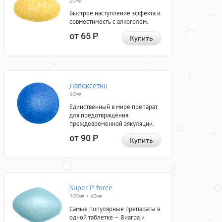
20мг
Быстрое наступление эффекта и
совместимость с алкоголем.
от 65
Р
Купить
Дапоксетин
60мг
Единственный в мире препарат
для предотвращения
преждевременной эякуляции.
от 90
Р
Купить
Super P-force
100мг + 60мг
Самые популярные препараты в
одной таблетке — Виагра и