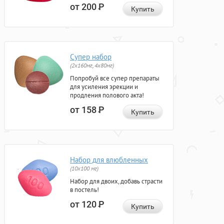
от 200
Р
Купить
Супер набор
(2х160мг, 4х80мг)
Попробуй все супер препараты
для усиления эрекции и
продления полового акта!
от 158
Р
Купить
Набор для влюбленных
(10х100 мг)
Набор для двоих, добавь страсти
в постель!
от 120
Р
Купить