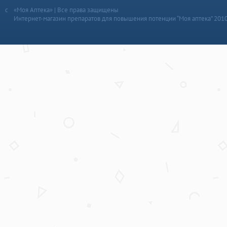
«Моя Аптека» | Все права защищены
Интернет-магазин препаратов для повышения потенции “Моя аптека” 201