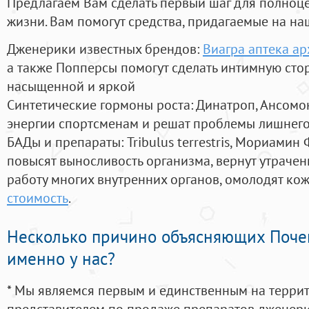
Предлагаем Вам сделать первый шаг для полноц
жизни. Вам помогут средства, придагаемые на на
Дженерики известных брендов:
Виагра аптека ар
а также Попперсы помогут сделать интимную сто
насыщенной и яркой
Синтетические гормоны роста
: Динатроп, Ансомо
энергии спортсменам и решат проблемы лишнего
БАДы и препараты:
Tribulus terrestris, Мориамин
повысят выносливость организма, вернут утрачен
работу многих внутренних органов, омолодят кожу
стоимость
.
Несколько причино объясняющих Поче
именно у нас?
* Мы являемся первым и единственным на терри
представителем по продаже препаратов дженер