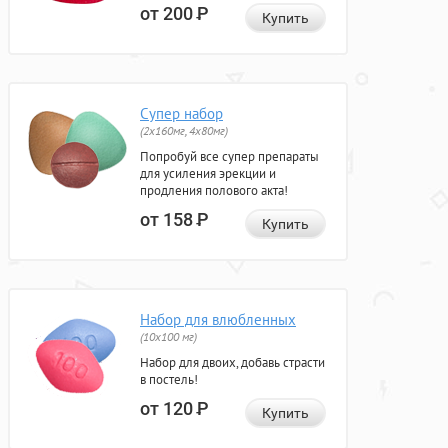
от 200
Р
Купить
Супер набор
(2х160мг, 4х80мг)
Попробуй все супер препараты
для усиления эрекции и
продления полового акта!
от 158
Р
Купить
Набор для влюбленных
(10х100 мг)
Набор для двоих, добавь страсти
в постель!
от 120
Р
Купить