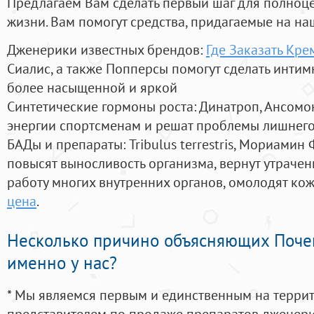
Предлагаем Вам сделать первый шаг для полноц
жизни. Вам помогут средства, придагаемые на на
Дженерики известных брендов:
Где Заказать Кре
Сиалис, а также Попперсы помогут сделать инти
более насыщенной и яркой
Синтетические гормоны роста
: Динатроп, Ансомо
энергии спортсменам и решат проблемы лишнего
БАДы и препараты:
Tribulus terrestris, Мориамин
повысят выносливость организма, вернут утрачен
работу многих внутренних органов, омолодят кожу
цена
.
Несколько причино объясняющих Поче
именно у нас?
* Мы являемся первым и единственным на терри
представителем по продаже препаратов дженер