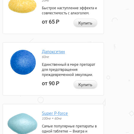
20мг
Быстрое наступление эффекта и
совместимость с алкоголем.
от 65
Р
Купить
Дапоксетин
60мг
Единственный в мире препарат
для предотвращения
преждевременной эякуляции.
от 90
Р
Купить
Super P-force
100мг + 60мг
Самые популярные препараты в
одной таблетке — Виагра и