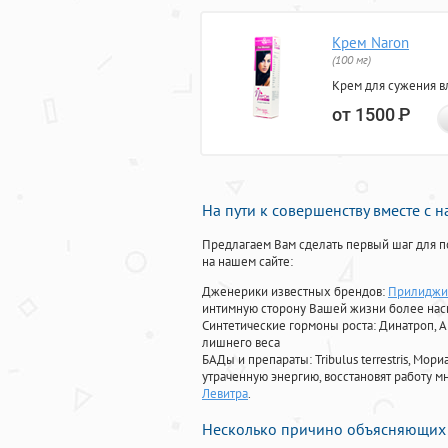
Крем Naron
(100 мг)
Крем для сужения в
от 1500
Р
На пути к совершенству вместе с 
Предлагаем Вам сделать первый шаг для п
на нашем сайте:
Дженерики известных брендов:
Прилиджи
интимную сторону Вашей жизни более на
Синтетические гормоны роста
: Динатроп, 
лишнего веса
БАДы и препараты:
Tribulus terrestris, М
утраченную энергию, восстановят работу мн
Левитра
.
Несколько причино объясняющих 