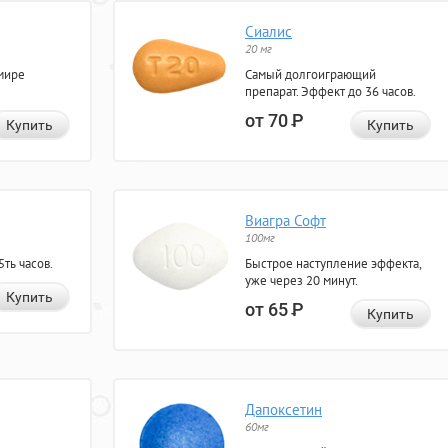
Сиалис
20 мг
мире
Самый долгоиграющий
препарат. Эффект до 36 часов.
от 70
Р
Купить
Купить
Виагра Софт
100мг
ть часов.
Быстрое наступление эффекта,
уже через 20 минут.
Купить
от 65
Р
Купить
Дапоксетин
60мг