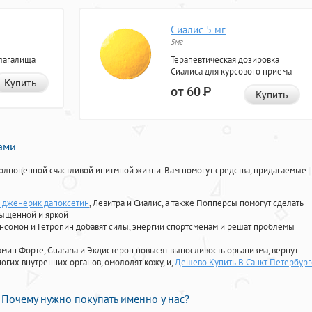
Сиалис 5 мг
5мг
лагалища
Терапевтическая дозировка
Сиалиса для курсового приема
Купить
от 60
Р
Купить
нами
олноценной счастливой инитмной жизни. Вам помогут средства, придагаемые
 дженерик дапоксетин
, Левитра и Сиалис, а также Попперсы помогут сделать
сыщенной и яркой
Ансомон и Гетропин добавят силы, энергии спортсменам и решат проблемы
ориамин Форте, Guarana и Экдистерон повысят выносливость организма, вернут
огих внутренних органов, омолодят кожу, и,
Дешево Купить В Санкт Петербург
Почему нужно покупать именно у нас?