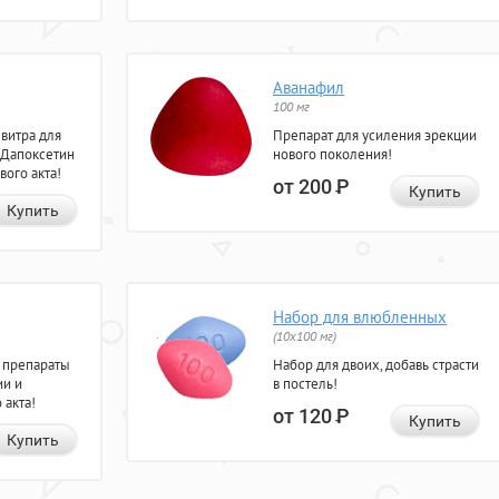
Аванафил
100 мг
евитра для
Препарат для усиления эрекции
 Дапоксетин
нового поколения!
вого акта!
от 200
Р
Купить
Купить
Набор для влюбленных
(10х100 мг)
 препараты
Набор для двоих, добавь страсти
ии и
в постель!
 акта!
от 120
Р
Купить
Купить