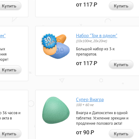
от 117
Р
Купить
Купить
ом"
Набор "Три в одном"
(10x100мг, 20x20мг)
ных
Большой набор из 3-х
ения
препаратов.
боре!
от 117
Р
Купить
Купить
Супер Виагра
100 + 60 мг
 36 часов и
Виагра и Дапоксетин в одной
 акта в
таблетке. Усиление эрекции и
продление полового акта!
от 90
Р
Купить
Купить