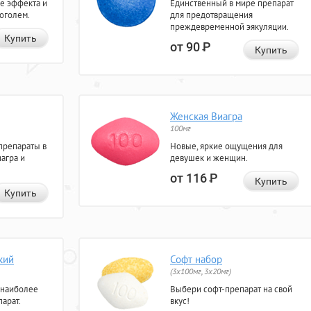
е эффекта и
Единственный в мире препарат
коголем.
для предотвращения
преждевременной эякуляции.
Купить
от 90
Р
Купить
Женская Виагра
100мг
препараты в
Новые, яркие ощущения для
агра и
девушек и женщин.
от 116
Р
Купить
Купить
кий
Софт набор
(3x100мг, 3x20мг)
 наиболее
Выбери софт-препарат на свой
арат.
вкус!