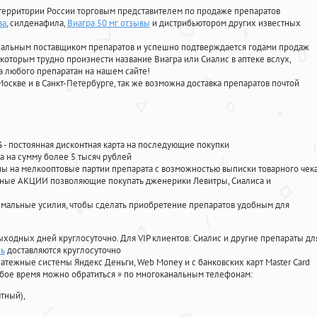
территории России торговым представителем по продаже препаратов
ва
, силденафила
,
Виагра 50 мг отзывы
и дистрибьютором других известных
циальным поставщиком препаратов и успешно подтверждается годами продаж
 которым трудно произнести название Виагра или Сиалис в аптеке вслух,
 любого препаратан на нашем сайте!
Москве и в Санкт-Петербурге, так же возможна доставка препаратов почтой
%
- постоянная дисконтная карта на последующие покупки
а на сумму более 5 тысяч рублей
 на мелкооптовые партии препарата с возможностью выписки товарного чек
личные АКЦИИ позволяющие покупать дженерики Левитры, Сиалиса и
мальные усилия, чтобы сделать приобретение препаратов удобным для
ыходных дней круглосуточно. Для VIP клиентов: Сиалис и другие препараты дл
ль
доставляются круглосуточно
атежные системы Яндекс Деньги, Web Money и с банковских карт Master Card
юбое время можно обратиться
»
по многоканальным телефонам:
тный),