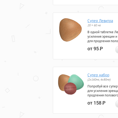
Супер Левитра
20 + 60 мг
В одной таблетке Л
усиления эрекции и
для продления поло
от 95
Р
Супер набор
(2х160мг, 4х80мг)
Попробуй все супер
для усиления эрекц
продления полового
от 158
Р