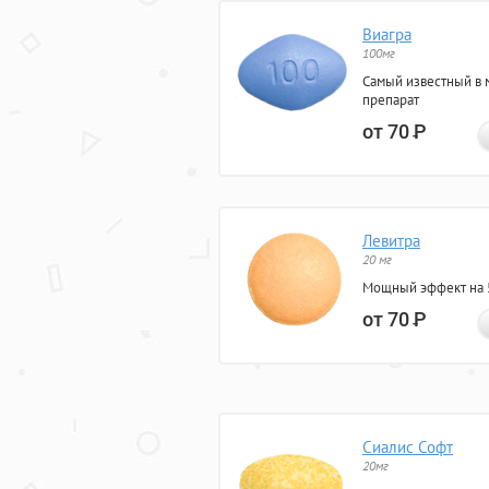
Виагра
100мг
Самый известный в 
препарат
от 70
Р
Левитра
20 мг
Мощный эффект на 5
от 70
Р
Сиалис Софт
20мг