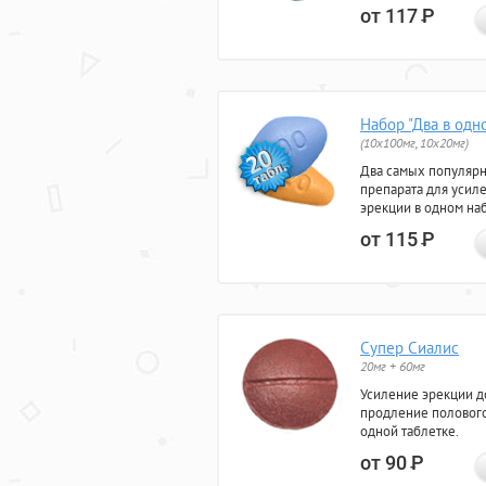
от 117
Р
Набор "Два в одн
(10x100мг, 10x20мг)
Два самых популяр
препарата для усил
эрекции в одном на
от 115
Р
Супер Сиалис
20мг + 60мг
Усиление эрекции до
продление полового
одной таблетке.
от 90
Р