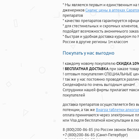
* Мы являемся первым и единственным на 
дженериков
Сиалис цены в аптеках Сарато
препаратов
* качество препаратов гарантируется офи
* для стестинельных и скромных клиентов,
подойдет возможность анонимныого заказа
* быстрая и удобная доставка курьером по 
России в другие регионы 1м классом
Покупать у нас выгодно
! каждому новому покупателю
СКИДКА 10
!
БЕСПЛАТНАЯ ДОСТАВКА
при заказе товар
! оптовым покупателям СПЕЦИАЛЬНЫЕ цены
! так же у нас постоянно проводятся раз
Силденафила по очень выгодным ценам!
Cотрудники нашей фирмы прилагают макси
покупателей
доставка препаратов осуществляется без в
потенции, а так же
Виагра таблетки алкого
оплата принимаются через электронные пл
или Visa для бесплатной консультации в л
8
(800
)200-86-85
(
по России звонок беспла
+7
(800
)200-86-85
(
Санкт-Петербург)