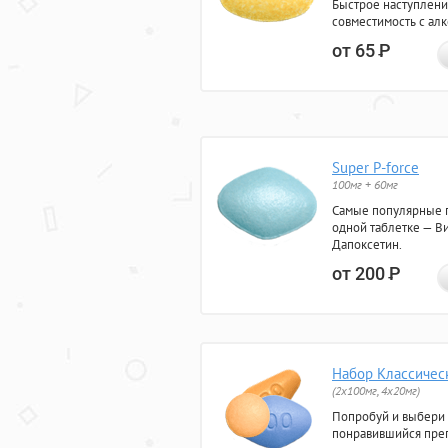
Быстрое наступлени
совместимость с ал
от 65
Р
Super P-force
100мг + 60мг
Самые популярные 
одной таблетке — Ви
Дапоксетин.
от 200
Р
Набор Классичес
(2x100мг, 4x20мг)
Попробуй и выбери
понравившийся преп