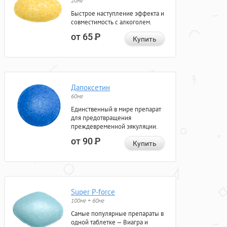
20мг
Быстрое наступление эффекта и
совместимость с алкоголем.
от 65
Р
Купить
Дапоксетин
60мг
Единственный в мире препарат
для предотвращения
преждевременной эякуляции.
от 90
Р
Купить
Super P-force
100мг + 60мг
Самые популярные препараты в
одной таблетке — Виагра и