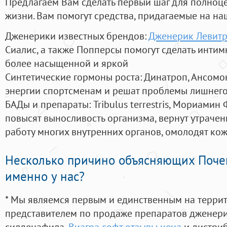
Предлагаем Вам сделать первый шаг для полноц
жизни. Вам помогут средства, придагаемые на на
Дженерики известных брендов:
Дженерик Левитр
Сиалис, а также Попперсы помогут сделать инти
более насыщенной и яркой
Синтетические гормоны роста
: Динатроп, Ансомо
энергии спортсменам и решат проблемы лишнего
БАДы и препараты:
Tribulus terrestris, Мориамин
повысят выносливость организма, вернут утрачен
работу многих внутренних органов, омолодят кожу
Несколько причино объясняющих Поче
именно у нас?
* Мы являемся первым и единственным на терри
представителем по продаже препаратов дженер
силденафила
,
Виагра софт отзывы цена
и дистриб