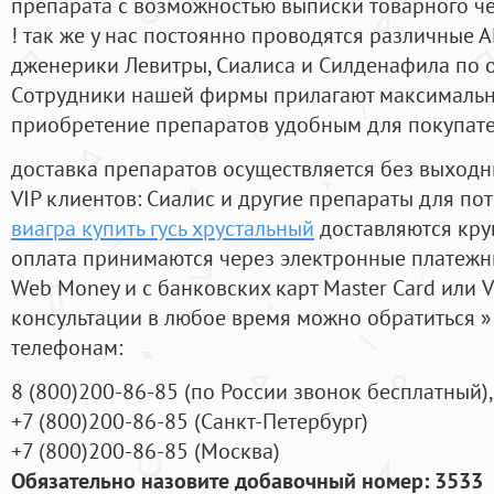
препарата с возможностью выписки товарного ч
! так же у нас постоянно проводятся различные
дженерики Левитры, Сиалиса и Силденафила по 
Cотрудники нашей фирмы прилагают максимальны
приобретение препаратов удобным для покупат
доставка препаратов осуществляется без выходн
VIP клиентов: Сиалис и другие препараты для пот
виагра купить гусь хрустальный
доставляются кру
оплата принимаются через электронные платежн
Web Money и с банковских карт Master Card или V
консультации в любое время можно обратиться
телефонам:
8
(800
)200-86-85
(
по России звонок бесплатный),
+7
(800
)200-86-85
(
Санкт-Петербург)
+7
(800
)200-86-85
(
Москва)
Обязательно назовите добавочный номер: 3533