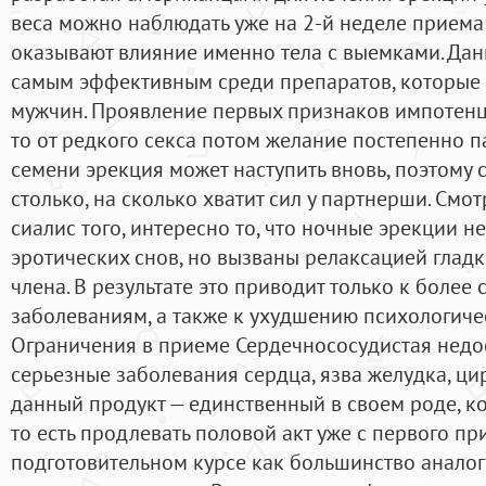
веса можно наблюдать уже на 2-й неделе приема 
оказывают влияние именно тела с выемками. Да
самым эффективным среди препаратов, которые 
мужчин. Проявление первых признаков импотенци
то от редкого секса потом желание постепенно п
семени эрекция может наступить вновь, поэтому
столько, на сколько хватит сил у партнерши. Смот
сиалис того, интересно то, что ночные эрекции н
эротических снов, но вызваны релаксацией глад
члена. В результате это приводит только к боле
заболеваниям, а также к ухудшению психологиче
Ограничения в приеме Сердечнососудистая недо
серьезные заболевания сердца, язва желудка, ци
данный продукт — единственный в своем роде, ко
то есть продлевать половой акт уже с первого пр
подготовительном курсе как большинство анало