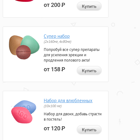
от 200
Р
Купить
Супер набор
(2х160мг, 4х80мг)
Попробуй все супер препараты
для усиления эрекции и
продления полового акта!
от 158
Р
Купить
Набор для влюбленных
(10х100 мг)
Набор для двоих, добавь страсти
в постель!
от 120
Р
Купить