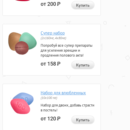
от 200
Р
Купить
Супер набор
(2х160мг, 4х80мг)
Попробуй все супер препараты
для усиления эрекции и
продления полового акта!
от 158
Р
Купить
Набор для влюбленных
(10х100 мг)
Набор для двоих, добавь страсти
в постель!
от 120
Р
Купить