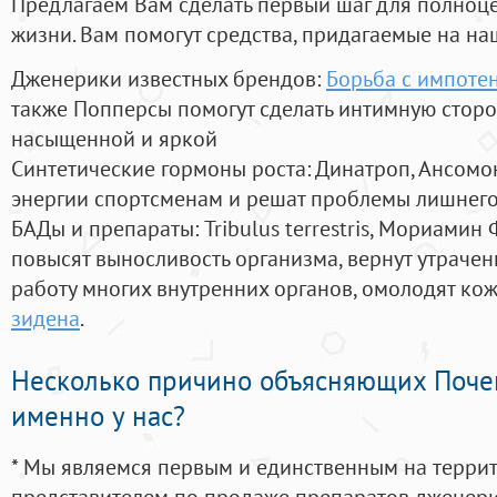
Предлагаем Вам сделать первый шаг для полноц
жизни. Вам помогут средства, придагаемые на на
Дженерики известных брендов:
Борьба с импоте
также Попперсы помогут сделать интимную стор
насыщенной и яркой
Синтетические гормоны роста
: Динатроп, Ансомо
энергии спортсменам и решат проблемы лишнего
БАДы и препараты:
Tribulus terrestris, Мориамин
повысят выносливость организма, вернут утрачен
работу многих внутренних органов, омолодят кожу
зидена
.
Несколько причино объясняющих Поче
именно у нас?
* Мы являемся первым и единственным на терри
представителем по продаже препаратов дженер