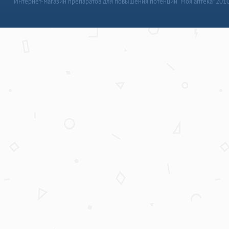
Интернет-магазин препаратов для повышения потенции “Моя аптека” 201