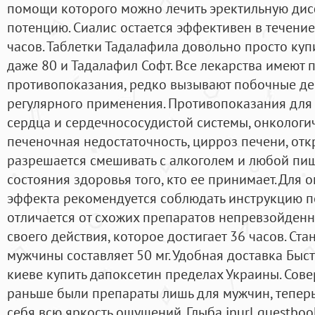
помощи которого можно лечить эректильную ди
потенцию. Сиалис остается эффективен в течение 
часов. Таблетки Тадалафила довольно просто купит
даже 80 и Тадалафил Софт. Все лекарства имеют
противопоказания, редко вызывают побочные де
регулярного применения. Противопоказания для
сердца и сердечнососудистой системы, онкологи
печеночная недостаточность, цирроз печени, отк
разрешается смешивать с алкоголем и любой пищ
состояния здоровья того, кто ее принимает. Для
эффекта рекомендуется соблюдать инструкцию п
отличается от схожих препаратов непревзойден
своего действия, которое достигает 36 часов. Ст
мужчины составляет 50 мг. Удобная доставка Быст
киеве купить дапоксетин пределах Украины. Сов
раньше были препараты лишь для мужчин, теперь
себя всю яркость ощущений. Глыба inurl guestboo