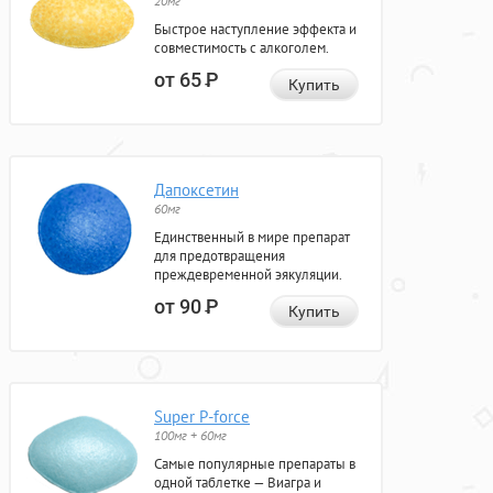
20мг
Быстрое наступление эффекта и
совместимость с алкоголем.
от 65
Р
Купить
Дапоксетин
60мг
Единственный в мире препарат
для предотвращения
преждевременной эякуляции.
от 90
Р
Купить
Super P-force
100мг + 60мг
Самые популярные препараты в
одной таблетке — Виагра и