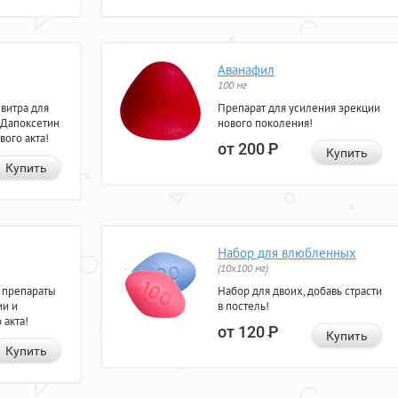
Аванафил
100 мг
евитра для
Препарат для усиления эрекции
 Дапоксетин
нового поколения!
вого акта!
от 200
Р
Купить
Купить
Набор для влюбленных
(10х100 мг)
 препараты
Набор для двоих, добавь страсти
ии и
в постель!
 акта!
от 120
Р
Купить
Купить