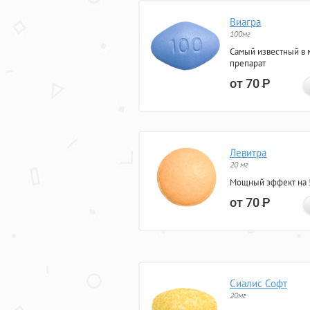
Виагра
100мг
Самый известный в 
препарат
от 70
Р
Левитра
20 мг
Мощный эффект на 5
от 70
Р
Сиалис Софт
20мг