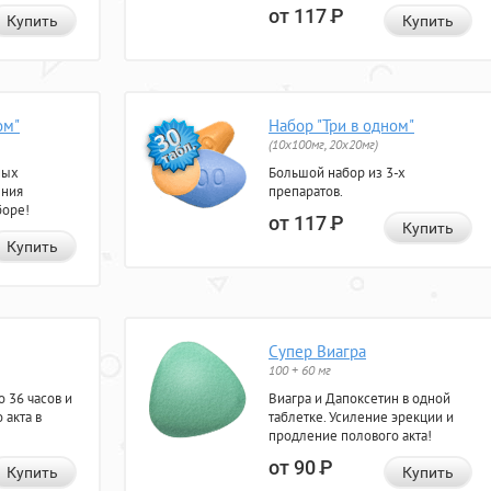
от 117
Р
Купить
Купить
ом"
Набор "Три в одном"
(10x100мг, 20x20мг)
ных
Большой набор из 3-х
ения
препаратов.
боре!
от 117
Р
Купить
Купить
Супер Виагра
100 + 60 мг
 36 часов и
Виагра и Дапоксетин в одной
 акта в
таблетке. Усиление эрекции и
продление полового акта!
от 90
Р
Купить
Купить