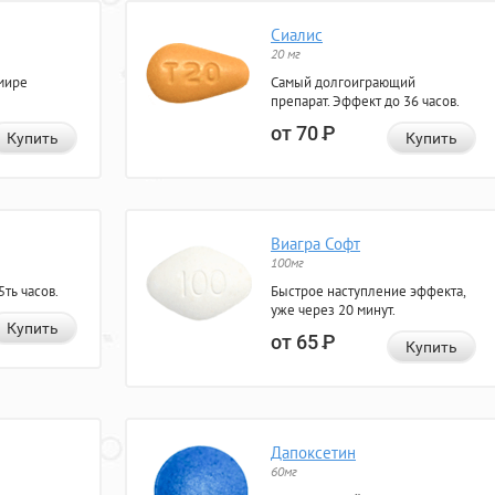
Сиалис
20 мг
мире
Самый долгоиграющий
препарат. Эффект до 36 часов.
от 70
Р
Купить
Купить
Виагра Софт
100мг
ть часов.
Быстрое наступление эффекта,
уже через 20 минут.
Купить
от 65
Р
Купить
Дапоксетин
60мг