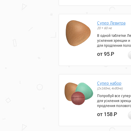
Супер Левитра
20 + 60 мг
В одной таблетке Л
усиления эрекции и
для продления поло
от 95
Р
Супер набор
(2х160мг, 4х80мг)
Попробуй все супер
для усиления эрекц
продления полового
от 158
Р