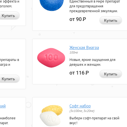
е эффекта и
Единственный в мире препарат
коголем.
для предотвращения
преждевременной эякуляции.
Купить
от 90
Р
Купить
Женская Виагра
100мг
препараты в
Новые, яркие ощущения для
агра и
девушек и женщин.
от 116
Р
Купить
Купить
кий
Софт набор
(3x100мг, 3x20мг)
 наиболее
Выбери софт-препарат на свой
арат.
вкус!