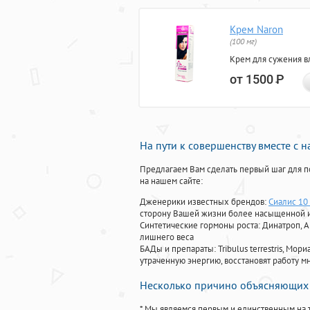
Крем Naron
(100 мг)
Крем для сужения в
от 1500
Р
На пути к совершенству вместе с 
Предлагаем Вам сделать первый шаг для п
на нашем сайте:
Дженерики известных брендов:
Сиалис 10 
сторону Вашей жизни более насыщенной 
Синтетические гормоны роста
: Динатроп, 
лишнего веса
БАДы и препараты:
Tribulus terrestris, М
утраченную энергию, восстановят работу мн
Несколько причино объясняющих 
* Мы являемся первым и единственным на 