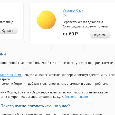
Сиалис 5 мг
5мг
лагалища
Терапевтическая дозировка
Сиалиса для курсового приема
Купить
от 60
Р
Купить
нами
олноценной счастливой инитмной жизни. Вам помогут средства, придагаемые
таблеток 20 мг
, Левитра и Сиалис, а также Попперсы помогут сделать интимну
и яркой
Ансомон и Гетропин добавят силы, энергии спортсменам и решат проблемы
ориамин Форте, Guarana и Экдистерон повысят выносливость организма, вернут
огих внутренних органов, омолодят кожу, и,
Сексолог сиалис
.
Почему нужно покупать именно у нас?
территории России торговым представителем по продаже препаратов