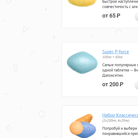
Быстрое наступлени
совместимость с ал
от 65
Р
Super P-force
100мг + 60мг
Самые популярные 
одной таблетке — Ви
Дапоксетин.
от 200
Р
Набор Классичес
(2x100мг, 4x20мг)
Попробуй и выбери
понравившийся преп