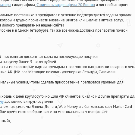
ратора
, силденафила
,
Стоимость варденафила 20 Бостон
и дистрибьютором
циальным поставщиком препаратов и успешно подтверждается годами продаж
 которым трудно произнести название Виагра или Сиалис в аптеке вслух,
 любого препаратан на нашем сайте!
Москве и в Санкт-Петербурге, так же возможна доставка препаратов почтой
%
- постоянная дисконтная карта на последующие покупки
а на сумму более 5 тысяч рублей
 на мелкооптовые партии препарата с возможностью выписки товарного чек
личные АКЦИИ позволяющие покупать дженерики Левитры, Сиалиса и
мальные усилия, чтобы сделать приобретение препаратов удобным для
ыходных дней круглосуточно. Для VIP клиентов: Сиалис и другие препараты дл
му
доставляются круглосуточно
атежные системы Яндекс Деньги, Web Money и с банковских карт Master Card
юбое время можно обратиться
»
по многоканальным телефонам:
тный),