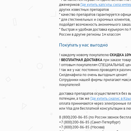
дженериков
Где купить капсулы сила импе
других известных препаратов
* качество препаратов гарантируется офи
* для стестинельных и скромных клиентов,
подойдет возможность анонимныого заказа
* быстрая и удобная доставка курьером по 
России в другие регионы 1м классом
Покупать у нас выгодно
! каждому новому покупателю
СКИДКА 10
!
БЕСПЛАТНАЯ ДОСТАВКА
при заказе товар
! оптовым покупателям СПЕЦИАЛЬНЫЕ цены
! так же у нас постоянно проводятся раз
Силденафила по очень выгодным ценам!
Cотрудники нашей фирмы прилагают макси
покупателей
доставка препаратов осуществляется без в
потенции, а так же
Где купить сиалис в Кры
оплата принимаются через электронные пл
или Visa для бесплатной консультации в л
8
(800
)200-86-85
(
по России звонок беспла
+7
(800
)200-86-85
(
Санкт-Петербург)
+7
(800
)200-86-85
(
Москва)