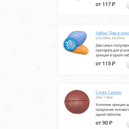
от 117
Р
Набор "Два в одн
(10x100мг, 10x20мг)
Два самых популяр
препарата для усил
эрекции в одном на
от 115
Р
Супер Сиалис
20мг + 60мг
Усиление эрекции до
продление полового
одной таблетке.
от 90
Р