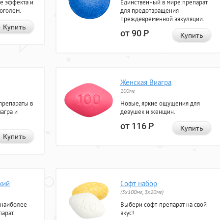
е эффекта и
Единственный в мире препарат
коголем.
для предотвращения
преждевременной эякуляции.
Купить
от 90
Р
Купить
Женская Виагра
100мг
препараты в
Новые, яркие ощущения для
агра и
девушек и женщин.
от 116
Р
Купить
Купить
кий
Софт набор
(3x100мг, 3x20мг)
 наиболее
Выбери софт-препарат на свой
арат.
вкус!