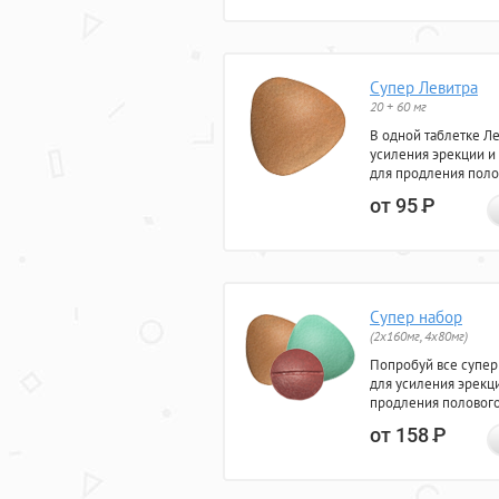
Супер Левитра
20 + 60 мг
В одной таблетке Л
усиления эрекции и
для продления поло
от 95
Р
Супер набор
(2х160мг, 4х80мг)
Попробуй все супер
для усиления эрекц
продления полового
от 158
Р