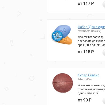
от 117
Р
Набор "Два в одн
(10x100мг, 10x20мг)
Два самых популяр
препарата для усил
эрекции в одном на
от 115
Р
Супер Сиалис
20мг + 60мг
Усиление эрекции до
продление полового
одной таблетке.
от 90
Р