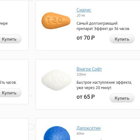
Сиалис
20 мг
мире
Самый долгоиграющий
препарат. Эффект до 36 часов.
от 70
Р
Купить
Купить
Виагра Софт
100мг
ть часов.
Быстрое наступление эффекта,
уже через 20 минут.
Купить
от 65
Р
Купить
Дапоксетин
60мг