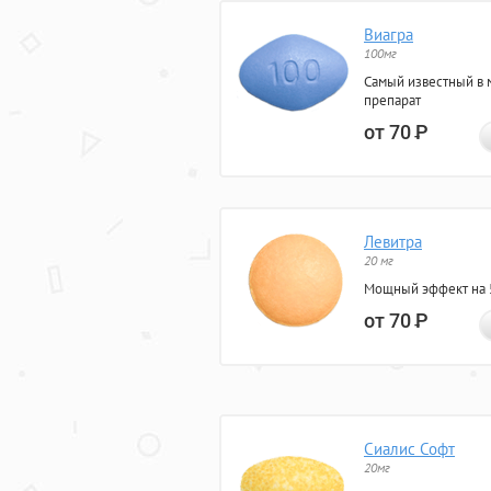
Виагра
100мг
Самый известный в 
препарат
от 70
Р
Левитра
20 мг
Мощный эффект на 5
от 70
Р
Сиалис Софт
20мг