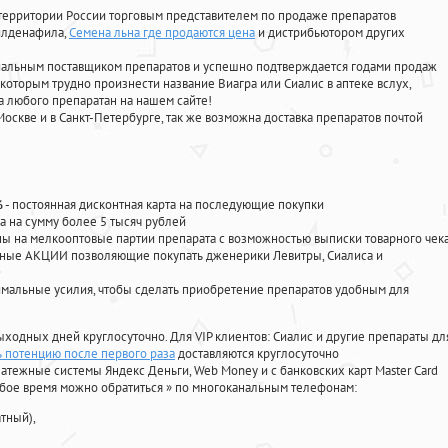
территории России торговым представителем по продаже препаратов
силденафила
,
Семена льна где продаются цена
и дистрибьютором других
циальным поставщиком препаратов и успешно подтверждается годами продаж
 которым трудно произнести название Виагра или Сиалис в аптеке вслух,
 любого препаратан на нашем сайте!
Москве и в Санкт-Петербурге, так же возможна доставка препаратов почтой
%
- постоянная дисконтная карта на последующие покупки
а на сумму более 5 тысяч рублей
 на мелкооптовые партии препарата с возможностью выписки товарного чек
личные АКЦИИ позволяющие покупать дженерики Левитры, Сиалиса и
мальные усилия, чтобы сделать приобретение препаратов удобным для
ыходных дней круглосуточно. Для VIP клиентов: Сиалис и другие препараты дл
ь потенцию после первого раза
доставляются круглосуточно
атежные системы Яндекс Деньги, Web Money и с банковских карт Master Card
юбое время можно обратиться
»
по многоканальным телефонам:
тный),