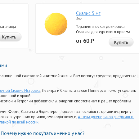
Сиалис 5 мг
5мг
лагалища
Терапевтическая дозировка
Сиалиса для курсового приема
Купить
от 60
Р
Купить
нами
олноценной счастливой инитмной жизни. Вам помогут средства, придагаемые
Почтой Сиалис Истровка
, Левитра и Сиалис, а также Попперсы помогут сделать
сыщенной и яркой
Ансомон и Гетропин добавят силы, энергии спортсменам и решат проблемы
ориамин Форте, Guarana и Экдистерон повысят выносливость организма, вернут
огих внутренних органов, омолодят кожу, и,
Аптека дженериков дзержинск.
авкой по всей России
.
Почему нужно покупать именно у нас?