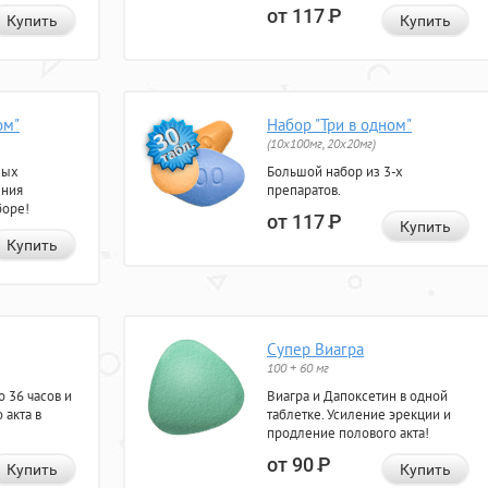
от 117
Р
Купить
Купить
ом"
Набор "Три в одном"
(10x100мг, 20x20мг)
ных
Большой набор из 3-х
ения
препаратов.
боре!
от 117
Р
Купить
Купить
Супер Виагра
100 + 60 мг
 36 часов и
Виагра и Дапоксетин в одной
 акта в
таблетке. Усиление эрекции и
продление полового акта!
от 90
Р
Купить
Купить