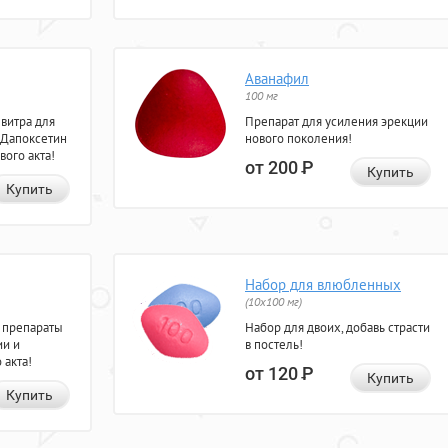
Аванафил
100 мг
евитра для
Препарат для усиления эрекции
 Дапоксетин
нового поколения!
вого акта!
от 200
Р
Купить
Купить
Набор для влюбленных
(10х100 мг)
 препараты
Набор для двоих, добавь страсти
ии и
в постель!
 акта!
от 120
Р
Купить
Купить