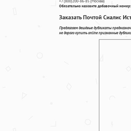
+7
(800
)200-86-85
(
Москва)
Обязательно назовите добавочный номер:
Заказать Почтой Сиалис Ис
Предлагаем дешёвые дубликаты предназнач
не дорого купить online признанные дубли