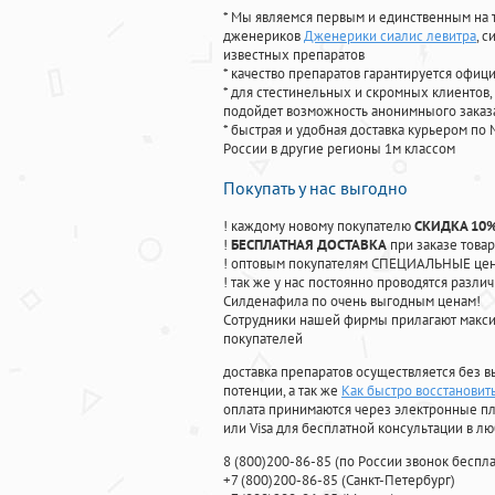
* Мы являемся первым и единственным на 
дженериков
Дженерики сиалис левитра
, 
известных препаратов
* качество препаратов гарантируется офи
* для стестинельных и скромных клиентов,
подойдет возможность анонимныого заказа
* быстрая и удобная доставка курьером по 
России в другие регионы 1м классом
Покупать у нас выгодно
! каждому новому покупателю
СКИДКА 10
!
БЕСПЛАТНАЯ ДОСТАВКА
при заказе товар
! оптовым покупателям СПЕЦИАЛЬНЫЕ цены
! так же у нас постоянно проводятся раз
Силденафила по очень выгодным ценам!
Cотрудники нашей фирмы прилагают макси
покупателей
доставка препаратов осуществляется без в
потенции, а так же
Как быстро восстановит
оплата принимаются через электронные пл
или Visa для бесплатной консультации в л
8
(800
)200-86-85
(
по России звонок беспла
+7
(800
)200-86-85
(
Санкт-Петербург)