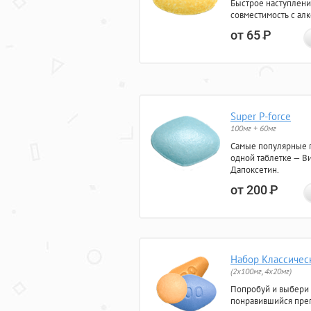
Быстрое наступлени
совместимость с ал
от 65
Р
Super P-force
100мг + 60мг
Самые популярные 
одной таблетке — Ви
Дапоксетин.
от 200
Р
Набор Классичес
(2x100мг, 4x20мг)
Попробуй и выбери
понравившийся преп