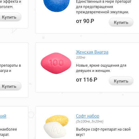
е эффекта и
Единственный в мире препарат
коголем.
для предотвращения
преждевременной эякуляции.
Купить
от 90
Р
Купить
Женская Виагра
100мг
препараты в
Новые, яркие ощущения для
агра и
девушек и женщин.
от 116
Р
Купить
Купить
кий
Софт набор
(3x100мг, 3x20мг)
 наиболее
Выбери софт-препарат на свой
арат.
вкус!