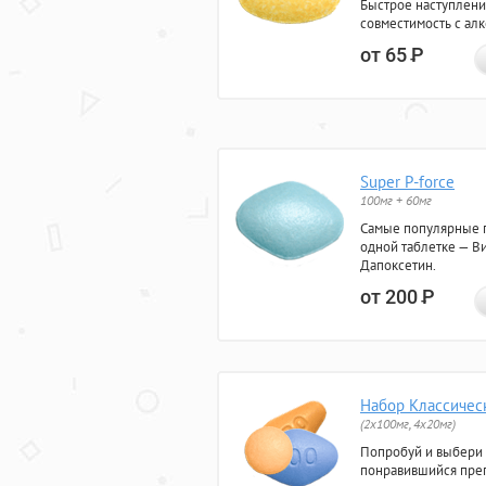
Быстрое наступлени
совместимость с ал
от 65
Р
Super P-force
100мг + 60мг
Самые популярные 
одной таблетке — Ви
Дапоксетин.
от 200
Р
Набор Классичес
(2x100мг, 4x20мг)
Попробуй и выбери
понравившийся преп