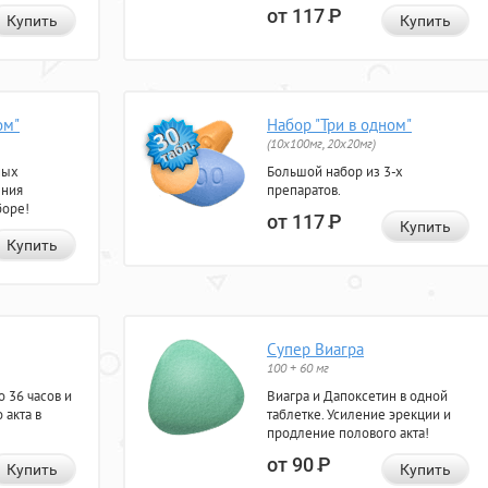
от 117
Р
Купить
Купить
ом"
Набор "Три в одном"
(10x100мг, 20x20мг)
ных
Большой набор из 3-х
ения
препаратов.
боре!
от 117
Р
Купить
Купить
Супер Виагра
100 + 60 мг
 36 часов и
Виагра и Дапоксетин в одной
 акта в
таблетке. Усиление эрекции и
продление полового акта!
от 90
Р
Купить
Купить