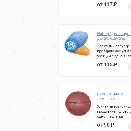
от 117
Р
Набор "Два в одн
(10x100мг, 10x20мг)
Два самых популяр
препарата для усил
эрекции в одном на
от 115
Р
Супер Сиалис
20мг + 60мг
Усиление эрекции до
продление полового
одной таблетке.
от 90
Р