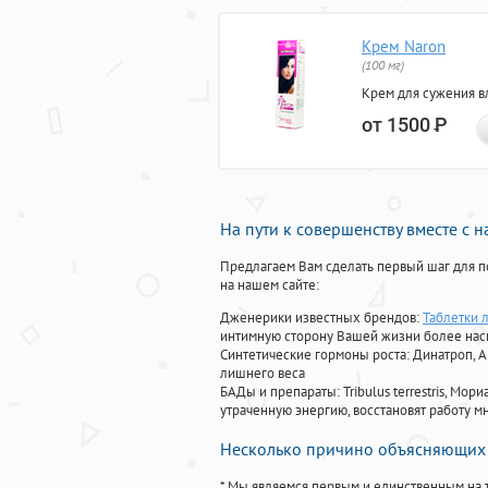
Крем Naron
(100 мг)
Крем для сужения в
от 1500
Р
На пути к совершенству вместе с 
Предлагаем Вам сделать первый шаг для п
на нашем сайте:
Дженерики известных брендов:
Таблетки л
интимную сторону Вашей жизни более на
Синтетические гормоны роста
: Динатроп, 
лишнего веса
БАДы и препараты:
Tribulus terrestris, М
утраченную энергию, восстановят работу мн
Несколько причино объясняющих 
* Мы являемся первым и единственным на 