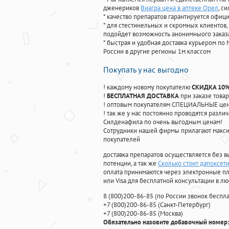
дженериков
Виагра цена в аптеке Орел
, с
* качество препаратов гарантируется офи
* для стестинельных и скромных клиентов,
подойдет возможность анонимныого заказа
* быстрая и удобная доставка курьером по 
России в другие регионы 1м классом
Покупать у нас выгодно
! каждому новому покупателю
СКИДКА 10
!
БЕСПЛАТНАЯ ДОСТАВКА
при заказе товар
! оптовым покупателям СПЕЦИАЛЬНЫЕ цены
! так же у нас постоянно проводятся раз
Силденафила по очень выгодным ценам!
Cотрудники нашей фирмы прилагают макси
покупателей
доставка препаратов осуществляется без в
потенции, а так же
Сколько стоит дапоксети
оплата принимаются через электронные пл
или Visa для бесплатной консультации в л
8
(800
)200-86-85
(
по России звонок беспла
+7
(800
)200-86-85
(
Санкт-Петербург)
+7
(800
)200-86-85
(
Москва)
Обязательно назовите добавочный номер: