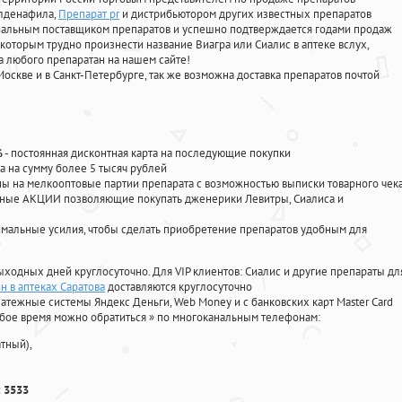
илденафила
,
Препарат pr
и дистрибьютором других известных препаратов
циальным поставщиком препаратов и успешно подтверждается годами продаж
 которым трудно произнести название Виагра или Сиалис в аптеке вслух,
 любого препаратан на нашем сайте!
Москве и в Санкт-Петербурге, так же возможна доставка препаратов почтой
%
- постоянная дисконтная карта на последующие покупки
а на сумму более 5 тысяч рублей
 на мелкооптовые партии препарата с возможностью выписки товарного чек
личные АКЦИИ позволяющие покупать дженерики Левитры, Сиалиса и
мальные усилия, чтобы сделать приобретение препаратов удобным для
ыходных дней круглосуточно. Для VIP клиентов: Сиалис и другие препараты дл
н в аптеках Саратова
доставляются круглосуточно
атежные системы Яндекс Деньги, Web Money и с банковских карт Master Card
юбое время можно обратиться
»
по многоканальным телефонам:
тный),
 3533