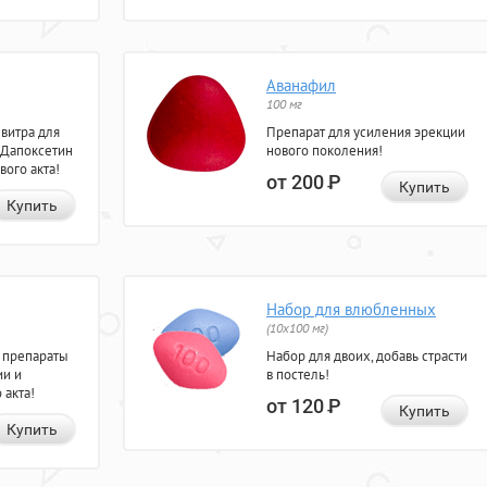
Аванафил
100 мг
евитра для
Препарат для усиления эрекции
 Дапоксетин
нового поколения!
вого акта!
от 200
Р
Купить
Купить
Набор для влюбленных
(10х100 мг)
 препараты
Набор для двоих, добавь страсти
ии и
в постель!
 акта!
от 120
Р
Купить
Купить