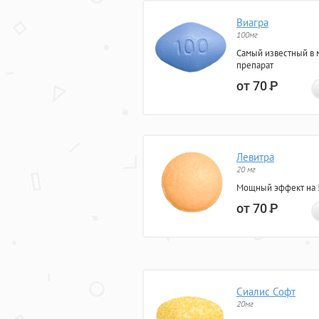
Виагра
100мг
Самый известный в 
препарат
от 70
Р
Левитра
20 мг
Мощный эффект на 5
от 70
Р
Сиалис Софт
20мг