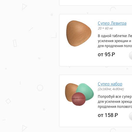
Супер Левитра
20 + 60 мг
В одной таблетке Л
усиления эрекции и
для продления поло
от 95
Р
Супер набор
(2х160мг, 4х80мг)
Попробуй все супер
для усиления эрекц
продления полового
от 158
Р