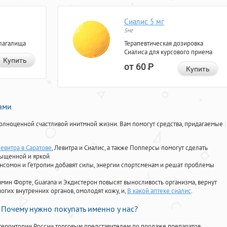
Сиалис 5 мг
5мг
лагалища
Терапевтическая дозировка
Сиалиса для курсового приема
Купить
от 60
Р
Купить
нами
олноценной счастливой инитмной жизни. Вам помогут средства, придагаемые
евитра в Саратове
, Левитра и Сиалис, а также Попперсы помогут сделать
сыщенной и яркой
Ансомон и Гетропин добавят силы, энергии спортсменам и решат проблемы
ориамин Форте, Guarana и Экдистерон повысят выносливость организма, вернут
огих внутренних органов, омолодят кожу, и,
В какой аптеке сиалис
.
Почему нужно покупать именно у нас?
территории России торговым представителем по продаже препаратов