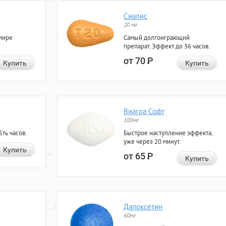
Сиалис
20 мг
мире
Самый долгоиграющий
препарат. Эффект до 36 часов.
от 70
Р
Купить
Купить
Виагра Софт
100мг
ть часов.
Быстрое наступление эффекта,
уже через 20 минут.
Купить
от 65
Р
Купить
Дапоксетин
60мг