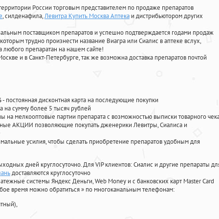
территории России торговым представителем по продаже препаратов
е
, силденафила
,
Левитра Купить Москва Аптека
и дистрибьютором других
циальным поставщиком препаратов и успешно подтверждается годами продаж
 которым трудно произнести название Виагра или Сиалис в аптеке вслух,
 любого препаратан на нашем сайте!
Москве и в Санкт-Петербурге, так же возможна доставка препаратов почтой
%
- постоянная дисконтная карта на последующие покупки
а на сумму более 5 тысяч рублей
 на мелкооптовые партии препарата с возможностью выписки товарного чек
личные АКЦИИ позволяющие покупать дженерики Левитры, Сиалиса и
мальные усилия, чтобы сделать приобретение препаратов удобным для
ыходных дней круглосуточно. Для VIP клиентов: Сиалис и другие препараты дл
зань
доставляются круглосуточно
атежные системы Яндекс Деньги, Web Money и с банковских карт Master Card
юбое время можно обратиться
»
по многоканальным телефонам:
тный),