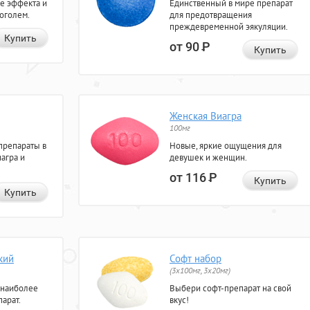
е эффекта и
Единственный в мире препарат
коголем.
для предотвращения
преждевременной эякуляции.
Купить
от 90
Р
Купить
Женская Виагра
100мг
препараты в
Новые, яркие ощущения для
агра и
девушек и женщин.
от 116
Р
Купить
Купить
кий
Софт набор
(3x100мг, 3x20мг)
 наиболее
Выбери софт-препарат на свой
арат.
вкус!