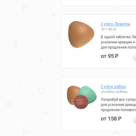
Супер Левитра
20 + 60 мг
В одной таблетке Л
усиления эрекции и
для продления поло
от 95
Р
Супер набор
(2х160мг, 4х80мг)
Попробуй все супер
для усиления эрекц
продления полового
от 158
Р