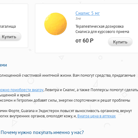
Сиалис 5 мг
5мг
лагалища
Терапевтическая дозировка
Сиалиса для курсового приема
Купить
от 60
Р
Купить
нами
олноценной счастливой инитмной жизни. Вам помогут средства, придагаемые
 можно приобрести виагру
, Левитра и Сиалис, а также Попперсы помогут сделать
сыщенной и яркой
Ансомон и Гетропин добавят силы, энергии спортсменам и решат проблемы
ориамин Форте, Guarana и Экдистерон повысят выносливость организма, вернут
огих внутренних органов, омолодят кожу, и,
Виагра цена в аптеках
Почему нужно покупать именно у нас?