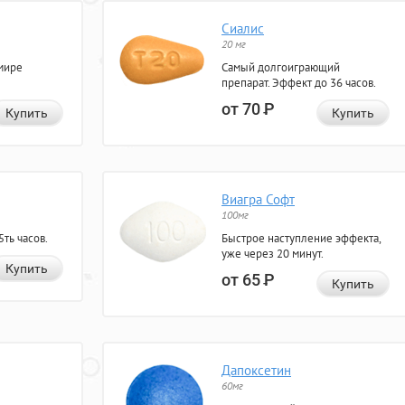
Сиалис
20 мг
мире
Самый долгоиграющий
препарат. Эффект до 36 часов.
от 70
Р
Купить
Купить
Виагра Софт
100мг
ть часов.
Быстрое наступление эффекта,
уже через 20 минут.
Купить
от 65
Р
Купить
Дапоксетин
60мг