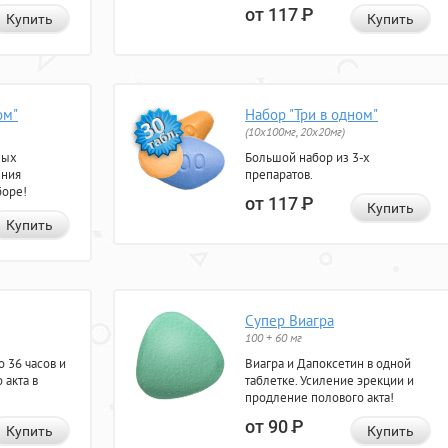
от 117
Р
Купить
Купить
ом"
Набор "Три в одном"
(10x100мг, 20x20мг)
ных
Большой набор из 3-х
ения
препаратов.
боре!
от 117
Р
Купить
Купить
Супер Виагра
100 + 60 мг
 36 часов и
Виагра и Дапоксетин в одной
 акта в
таблетке. Усиление эрекции и
продление полового акта!
от 90
Р
Купить
Купить