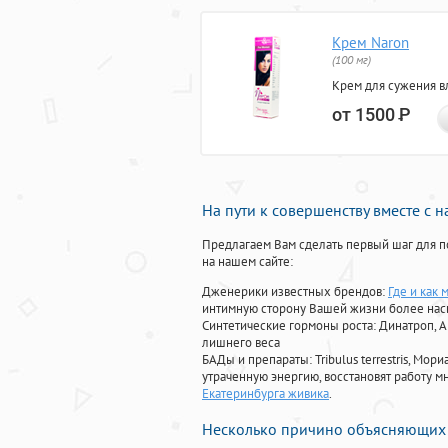
Крем Naron
(100 мг)
Крем для сужения в
от 1500
Р
На пути к совершенству вместе с 
Предлагаем Вам сделать первый шаг для п
на нашем сайте:
Дженерики известных брендов:
Где и как
интимную сторону Вашей жизни более на
Синтетические гормоны роста
: Динатроп, 
лишнего веса
БАДы и препараты:
Tribulus terrestris, М
утраченную энергию, восстановят работу мн
Екатеринбурга живика
.
Несколько причино объясняющих 