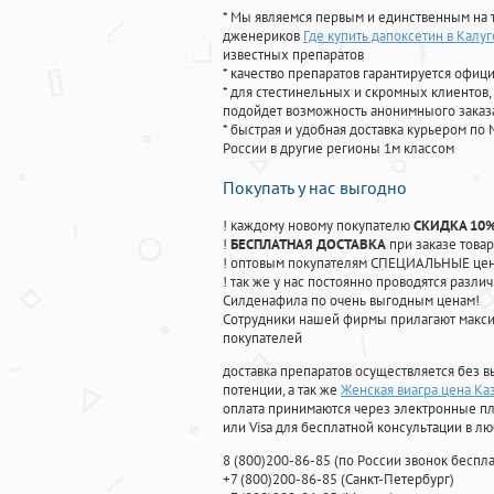
* Мы являемся первым и единственным на 
дженериков
Где купить дапоксетин в Калуг
известных препаратов
* качество препаратов гарантируется офи
* для стестинельных и скромных клиентов,
подойдет возможность анонимныого заказа
* быстрая и удобная доставка курьером по 
России в другие регионы 1м классом
Покупать у нас выгодно
! каждому новому покупателю
СКИДКА 10
!
БЕСПЛАТНАЯ ДОСТАВКА
при заказе товар
! оптовым покупателям СПЕЦИАЛЬНЫЕ цены
! так же у нас постоянно проводятся раз
Силденафила по очень выгодным ценам!
Cотрудники нашей фирмы прилагают макси
покупателей
доставка препаратов осуществляется без в
потенции, а так же
Женская виагра цена Ка
оплата принимаются через электронные пл
или Visa для бесплатной консультации в л
8
(800
)200-86-85
(
по России звонок беспла
+7
(800
)200-86-85
(
Санкт-Петербург)