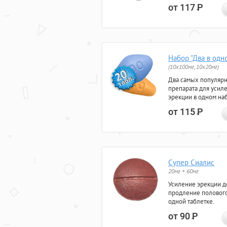
от 117
Р
Набор "Два в одн
(10x100мг, 10x20мг)
Два самых популяр
препарата для усил
эрекции в одном на
от 115
Р
Супер Сиалис
20мг + 60мг
Усиление эрекции до
продление полового
одной таблетке.
от 90
Р