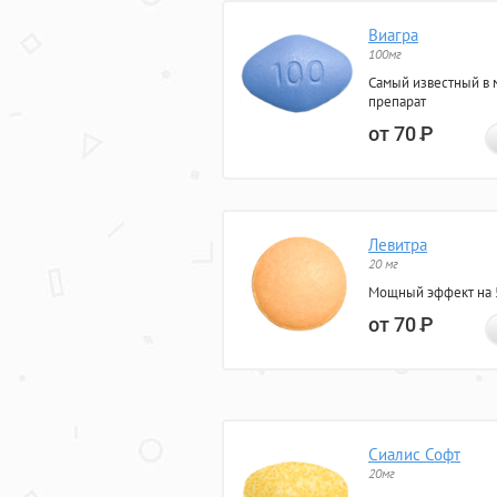
Виагра
100мг
Самый известный в 
препарат
от 70
Р
Левитра
20 мг
Мощный эффект на 5
от 70
Р
Сиалис Софт
20мг