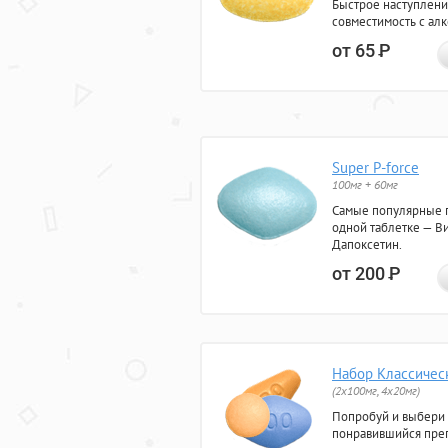
Быстрое наступлени
совместимость с ал
от 65
Р
Super P-force
100мг + 60мг
Самые популярные 
одной таблетке — Ви
Дапоксетин.
от 200
Р
Набор Классичес
(2x100мг, 4x20мг)
Попробуй и выбери
понравившийся преп