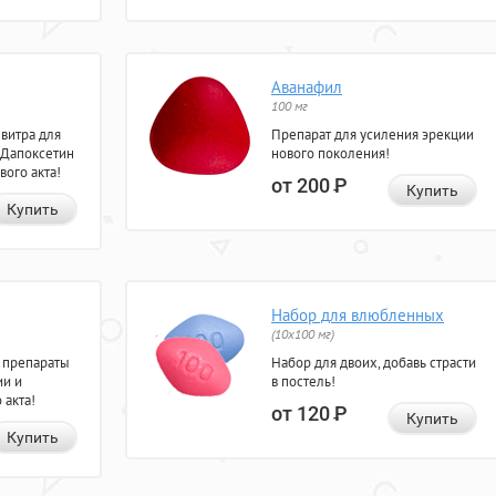
Аванафил
100 мг
евитра для
Препарат для усиления эрекции
 Дапоксетин
нового поколения!
вого акта!
от 200
Р
Купить
Купить
Набор для влюбленных
(10х100 мг)
 препараты
Набор для двоих, добавь страсти
ии и
в постель!
 акта!
от 120
Р
Купить
Купить