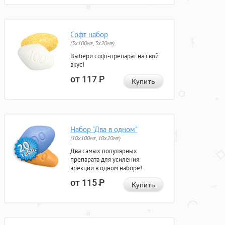
Софт набор
(3x100мг, 3x20мг)
Выбери софт-препарат на свой
вкус!
от 117
Р
Купить
Набор "Два в одном"
(10x100мг, 10x20мг)
Два самых популярных
препарата для усиления
эрекции в одном наборе!
от 115
Р
Купить