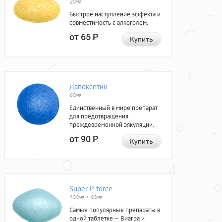
20мг
Быстрое наступление эффекта и
совместимость с алкоголем.
от 65
Р
Купить
Дапоксетин
60мг
Единственный в мире препарат
для предотвращения
преждевременной эякуляции.
от 90
Р
Купить
Super P-force
100мг + 60мг
Самые популярные препараты в
одной таблетке — Виагра и