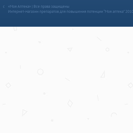
«Моя Аптека» | Все права защищены
Интернет-магазин препаратов для повышения потенции “Моя аптека” 201