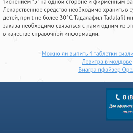
тиснением "5" на одной стороне и фирменным бай
Лекарственное средство необходимо хранить в с
детей, при t не более 30°С. Тадалафил Tadalafil 
заказа необходимо связаться с нами одним из э
в качестве справочной информации.
Можно ли выпить 4 таблетки сиали
Левитра в молдове
Виагра пфайзер Оре