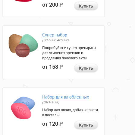
от 200
Р
Купить
Супер набор
(2х160мг, 4х80мг)
Попробуй все супер препараты
для усиления эрекции и
продления полового акта!
от 158
Р
Купить
Набор для влюбленных
(10х100 мг)
Набор для двоих, добавь страсти
в постель!
от 120
Р
Купить