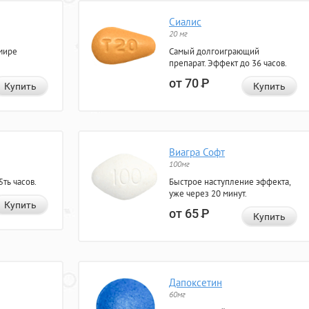
Сиалис
20 мг
мире
Самый долгоиграющий
препарат. Эффект до 36 часов.
от 70
Р
Купить
Купить
Виагра Софт
100мг
ть часов.
Быстрое наступление эффекта,
уже через 20 минут.
Купить
от 65
Р
Купить
Дапоксетин
60мг