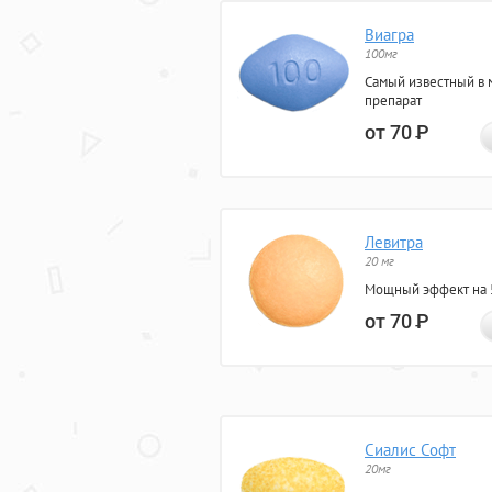
Виагра
100мг
Самый известный в 
препарат
от 70
Р
Левитра
20 мг
Мощный эффект на 5
от 70
Р
Сиалис Софт
20мг