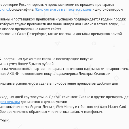
территории России торговым представителем по продаже препаратов
фил с3
, силденафила
,
Женская виагра в аптеке астрахань
и дистрибьютором
циальным поставщиком препаратов и успешно подтверждается годами продаж
 которым трудно произнести название Виагра или Сиалис в аптеке вслух,
 любого препаратан на нашем сайте!
Москве и в Санкт-Петербурге, так же возможна доставка препаратов почтой
%
- постоянная дисконтная карта на последующие покупки
а на сумму более 5 тысяч рублей
 на мелкооптовые партии препарата с возможностью выписки товарного чек
личные АКЦИИ позволяющие покупать дженерики Левитры, Сиалиса и
мальные усилия, чтобы сделать приобретение препаратов удобным для
ыходных дней круглосуточно. Для VIP клиентов: Сиалис и другие препараты дл
рик левитра
доставляются круглосуточно
атежные системы Яндекс Деньги, Web Money и с банковских карт Master Card
юбое время можно обратиться
»
по многоканальным телефонам:
тный),