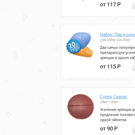
от 117
Р
Набор "Два в одн
(10x100мг, 10x20мг)
Два самых популяр
препарата для усил
эрекции в одном на
от 115
Р
Супер Сиалис
20мг + 60мг
Усиление эрекции до
продление полового
одной таблетке.
от 90
Р