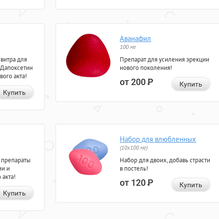
Аванафил
100 мг
евитра для
Препарат для усиления эрекции
 Дапоксетин
нового поколения!
вого акта!
от 200
Р
Купить
Купить
Набор для влюбленных
(10х100 мг)
 препараты
Набор для двоих, добавь страсти
ии и
в постель!
 акта!
от 120
Р
Купить
Купить