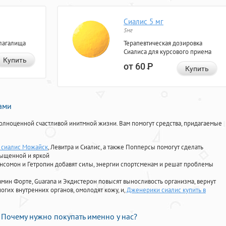
Сиалис 5 мг
5мг
лагалища
Терапевтическая дозировка
Сиалиса для курсового приема
Купить
от 60
Р
Купить
нами
олноценной счастливой инитмной жизни. Вам помогут средства, придагаемые
ь сиалис Можайск
, Левитра и Сиалис, а также Попперсы помогут сделать
сыщенной и яркой
Ансомон и Гетропин добавят силы, энергии спортсменам и решат проблемы
ориамин Форте, Guarana и Экдистерон повысят выносливость организма, вернут
огих внутренних органов, омолодят кожу, и,
Дженерики сиалис купить в
Почему нужно покупать именно у нас?