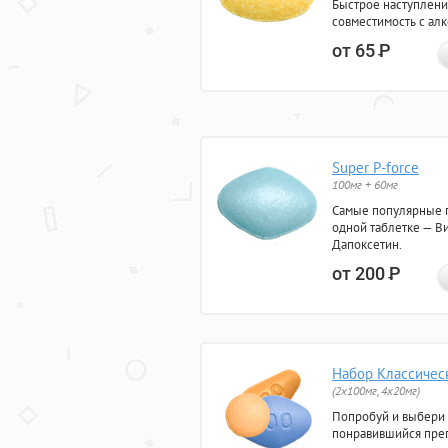
Быстрое наступлени
совместимость с ал
от 65
Р
Super P-force
100мг + 60мг
Самые популярные 
одной таблетке — Ви
Дапоксетин.
от 200
Р
Набор Классичес
(2x100мг, 4x20мг)
Попробуй и выбери
понравившийся преп