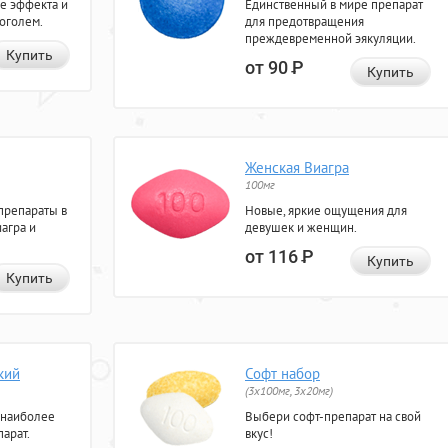
е эффекта и
Единственный в мире препарат
коголем.
для предотвращения
преждевременной эякуляции.
Купить
от 90
Р
Купить
Женская Виагра
100мг
препараты в
Новые, яркие ощущения для
агра и
девушек и женщин.
от 116
Р
Купить
Купить
кий
Софт набор
(3x100мг, 3x20мг)
 наиболее
Выбери софт-препарат на свой
арат.
вкус!