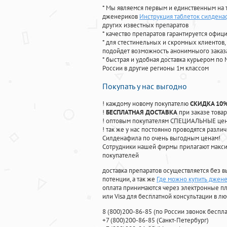
* Мы являемся первым и единственным на 
дженериков
Инструкция таблеток силдена
других известных препаратов
* качество препаратов гарантируется офи
* для стестинельных и скромных клиентов,
подойдет возможность анонимныого заказа
* быстрая и удобная доставка курьером по 
России в другие регионы 1м классом
Покупать у нас выгодно
! каждому новому покупателю
СКИДКА 10
!
БЕСПЛАТНАЯ ДОСТАВКА
при заказе товар
! оптовым покупателям СПЕЦИАЛЬНЫЕ цены
! так же у нас постоянно проводятся раз
Силденафила по очень выгодным ценам!
Cотрудники нашей фирмы прилагают макси
покупателей
доставка препаратов осуществляется без в
потенции, а так же
Где можно купить джене
оплата принимаются через электронные пл
или Visa для бесплатной консультации в л
8
(800
)200-86-85
(
по России звонок беспла
+7
(800
)200-86-85
(
Санкт-Петербург)