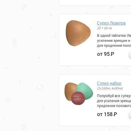
Супер Левитра
20 + 60 мг
В одной таблетке Л
усиления эрекции и
для продления поло
от 95
Р
Супер набор
(2х160мг, 4х80мг)
Попробуй все супер
для усиления эрекц
продления полового
от 158
Р