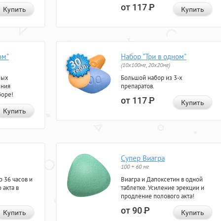
от 117
Р
Купить
Купить
ом"
Набор "Три в одном"
(10x100мг, 20x20мг)
ных
Большой набор из 3-х
ения
препаратов.
боре!
от 117
Р
Купить
Купить
Супер Виагра
100 + 60 мг
 36 часов и
Виагра и Дапоксетин в одной
 акта в
таблетке. Усиление эрекции и
продление полового акта!
от 90
Р
Купить
Купить