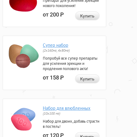
Препарат для усиления эрекции
нового поколения!
от 200
Р
Купить
Супер набор
(2х160мг, 4х80мг)
Попробуй все супер препараты
для усиления эрекции и
продления полового акта!
от 158
Р
Купить
Набор для влюбленных
(10х100 мг)
Набор для двоих, добавь страсти
в постель!
от 120
Р
Купить