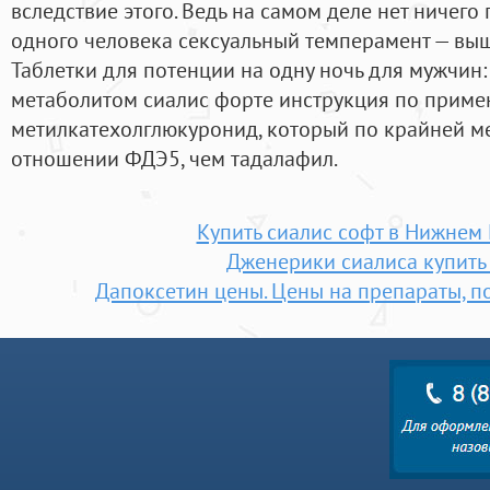
вследствие этого. Ведь на самом деле нет ничего 
одного человека сексуальный темперамент — выше
Таблетки для потенции на одну ночь для мужчи
метаболитом сиалис форте инструкция по прим
метилкатехолглюкуронид, который по крайней ме
отношении ФДЭ5, чем тадалафил.
Купить сиалис софт в Нижнем
Дженерики сиалиса купить 
Дапоксетин цены. Цены на препараты, п