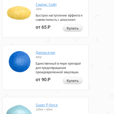
Сиалис Софт
20мг
Быстрое наступление эффекта и
совместимость с алкоголем.
от 65
Р
Купить
Дапоксетин
60мг
Единственный в мире препарат
для предотвращения
преждевременной эякуляции.
от 90
Р
Купить
Super P-force
100мг + 60мг