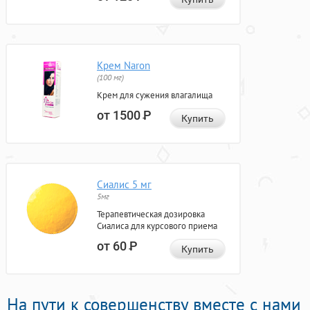
Крем Naron
(100 мг)
Крем для сужения влагалища
от 1500
Р
Купить
Сиалис 5 мг
5мг
Терапевтическая дозировка
Сиалиса для курсового приема
от 60
Р
Купить
На пути к совершенству вместе с нами