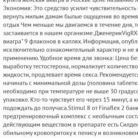
Экономия: Это средство усилит чувствительность
вернуть милым дамам былые ощущения во время 
отдых Чем меньше мы двигаемся в течение дня, 
застаивается в нашем организме. ДженерикVigRX
виагра" 9 флаконов в каплях. Информация, опубл
исключительно ознакомительный характер и не 
применению. Удобное время для звонка: Цена бе
выработку тестостерона, нормализует количество
жидкости, продлевает время секса. Рекомендуетс
начинать с минимальной дозы (половина таблетки
необходимо при температуре не выше 30 градус
упаковке. Кто-то чувствует его через 15 минут, а
подождать до получаса.Stimul 8 от Finaflex 2 ба
предтренировочный комплекс с необычным сост
действующим веществом в препарате есть Силден
обильному кровопритоку к пенису и возникнове