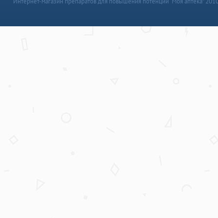
Интернет-магазин препаратов для повышения потенции “Моя аптека” 201