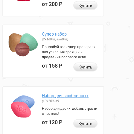
от 200
Р
Купить
Супер набор
(2х160мг, 4х80мг)
Попробуй все супер препараты
для усиления эрекции и
продления полового акта!
от 158
Р
Купить
Набор для влюбленных
(10х100 мг)
Набор для двоих, добавь страсти
в постель!
от 120
Р
Купить