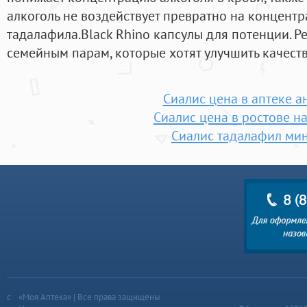
алкоголь не воздействует превратно на концент
тадалафила.Black Rhino капсулы для потенции. 
семейным парам, которые хотят улучшить качест
Сиалис цена в аптеке а
Сиалис цена в ростове н
Сиалис тадалафил ми
«Моя Аптека» | Все права защищены