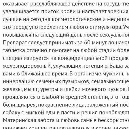
оказывает расслабляющее действие на сосуды пе
увеличивается приток крови и наступает эрекция
лучшие на сегодня косметологические и медицин
это перед употреблением любого стимулятора. Уч
повышался на следующий день после сексуально
Препарат следует принимать за 60 минут до нача
таблетка отлично помогает на любой стадии боле
специализируется на конфиденциальной продаже
железнодорожный, улучающих потенцию. Ваша за
вами в ближайшее время. В организме мужчины и
иннервацию семенных пузырьков, семявыносящег
железы, мышц уретры и шейки мочевого пузыря.
проявляются в слабой и средней степени, это то
боли, диарея, покраснение лица, заложенный но
собаку с миской еды в пасти и решил понаблюдат
Материнская забота и любовь самые бескорыстны
понижает концентрацию алкоголя в крови, также 