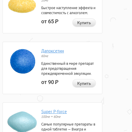
20мг
Быстрое наступление эффекта и
совместимость с алкоголем.
от 65
Р
Купить
Дапоксетин
60мг
Единственный в мире препарат
для предотвращения
преждевременной эякуляции.
от 90
Р
Купить
Super P-force
100мг + 60мг
Самые популярные препараты в
одной таблетке — Виагра и