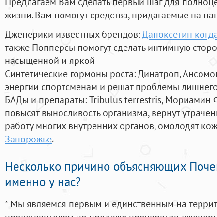
Предлагаем Вам сделать первый шаг для полноц
жизни. Вам помогут средства, придагаемые на на
Дженерики известных брендов:
Дапоксетин когд
также Попперсы помогут сделать интимную стор
насыщенной и яркой
Синтетические гормоны роста
: Динатроп, Ансомо
энергии спортсменам и решат проблемы лишнего
БАДы и препараты:
Tribulus terrestris, Мориамин
повысят выносливость организма, вернут утрачен
работу многих внутренних органов, омолодят кожу
Запорожье
.
Несколько причино объясняющих Поче
именно у нас?
* Мы являемся первым и единственным на терри
представителем по продаже препаратов дженер