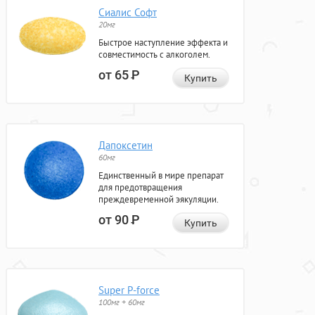
Сиалис Софт
20мг
Быстрое наступление эффекта и
совместимость с алкоголем.
от 65
Р
Купить
Дапоксетин
60мг
Единственный в мире препарат
для предотвращения
преждевременной эякуляции.
от 90
Р
Купить
Super P-force
100мг + 60мг