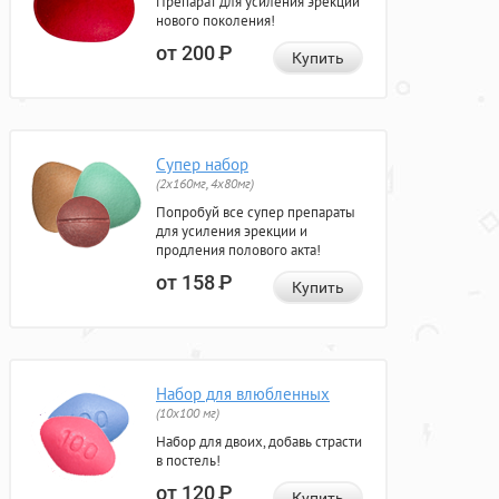
Препарат для усиления эрекции
нового поколения!
от 200
Р
Купить
Супер набор
(2х160мг, 4х80мг)
Попробуй все супер препараты
для усиления эрекции и
продления полового акта!
от 158
Р
Купить
Набор для влюбленных
(10х100 мг)
Набор для двоих, добавь страсти
в постель!
от 120
Р
Купить