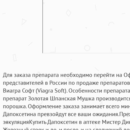
Для заказа препарата необходимо перейти на О
представителей в России по продаже препарато
Виагра Софт (Viagra Soft). Особенности препара
препарат Золотая Шпанская Мушка производится
порошка. Оформление заказа занимает всего мин
Дапоксетина превзойдут все ваши ожидания.Пр
эякуляцияКупить Дапоксетин в аптеке Мистер Ди
Железный стояк и до, и после, и на следующий де