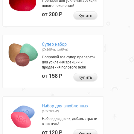
Препарат для усиления эрекции
нового поколения!
от 200
Р
Купить
Супер набор
(2х160мг, 4х80мг)
Попробуй все супер препараты
для усиления эрекции и
продления полового акта!
от 158
Р
Купить
Набор для влюбленных
(10х100 мг)
Набор для двоих, добавь страсти
в постель!
от 120
Р
Купить