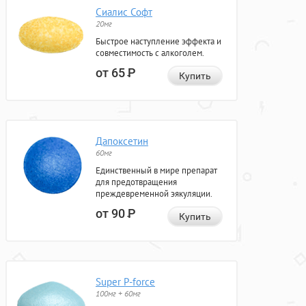
Сиалис Софт
20мг
Быстрое наступление эффекта и
совместимость с алкоголем.
от 65
Р
Купить
Дапоксетин
60мг
Единственный в мире препарат
для предотвращения
преждевременной эякуляции.
от 90
Р
Купить
Super P-force
100мг + 60мг