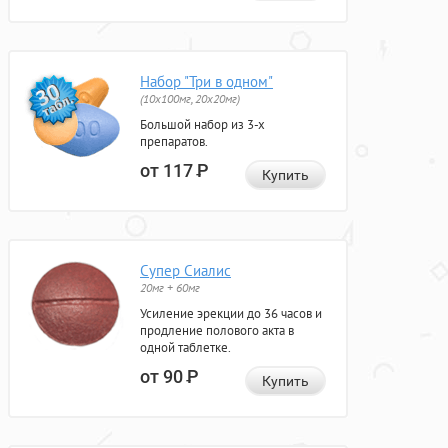
Набор "Три в одном"
(10x100мг, 20x20мг)
Большой набор из 3-х
препаратов.
от 117
Р
Купить
Супер Сиалис
20мг + 60мг
Усиление эрекции до 36 часов и
продление полового акта в
одной таблетке.
от 90
Р
Купить