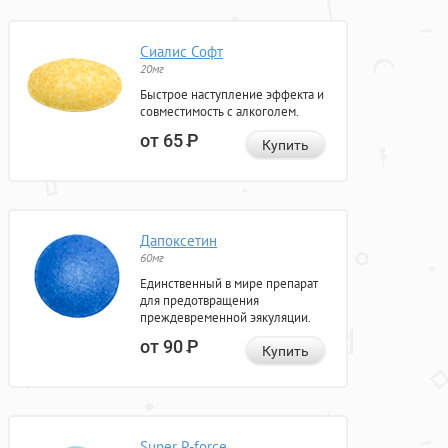
Сиалис Софт
20мг
Быстрое наступление эффекта и
совместимость с алкоголем.
от 65
Р
Купить
Дапоксетин
60мг
Единственный в мире препарат
для предотвращения
преждевременной эякуляции.
от 90
Р
Купить
Super P-force