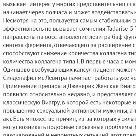
вызывает интерес у многих представительниц сла
начинает через полчаса и может воздействовать 
Несмотря на это, пользуется самым стабильным с
эффективность не вызывает сомнения.Tadarise-5 
направлены на восстановление левитра бвф функ
синтеза фермента, отвечающего за расширение с
способствуют снижение количества коллагена тип
количества коллагена типа I. В первые часа с мо
Одинцово возбуждающих капсул пациент может ч
Силденафил мг. Левитра начинает работать уже ч
Применение препарата Дженерик Женская Виагра
появился относительно недавно, и представляет с
классическую Виагру, в которой есть некоторые 
повышению сексуальной активности мужчины, а 
акт. Есть множество причин, из-за которых у сил
могут возникать подобные серьезные проблемы. 
разочарований и неприятных ситуаций, этот пре