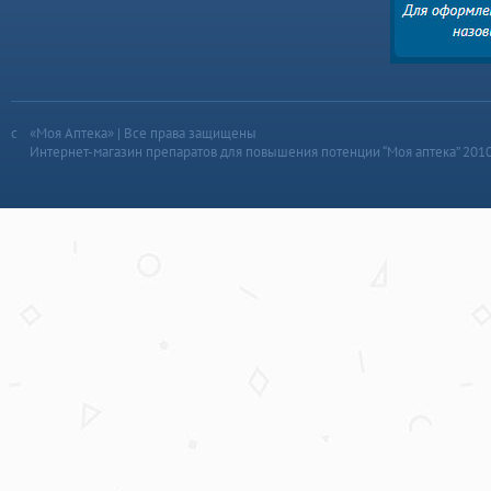
«Моя Аптека» | Все права защищены
Интернет-магазин препаратов для повышения потенции “Моя аптека” 201