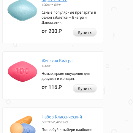
100мг + 60мг
Самые популярные препараты в
одной таблетке — Виагра и
Дапоксетин.
от 200
Р
Купить
Женская Виагра
100мг
Новые, яркие ощущения для
девушек и женщин.
от 116
Р
Купить
Набор Классический
(2x100мг, 4x20мг)
Попробуй и выбери наиболее