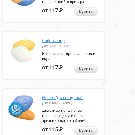
понравившийся препарат.
от 117
Р
Купить
Софт набор
(3x100мг, 3x20мг)
Выбери софт-препарат на свой
вкус!
от 117
Р
Купить
Набор "Два в одном"
(10x100мг, 10x20мг)
Два самых популярных
препарата для усиления
эрекции в одном наборе!
от 115
Р
Купить