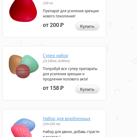
100 мг
Препарат для усиления эрекции
нового поколения!
от 200
Р
Купить
Супер набор
(2х160мг, 4х80мг)
Попробуй все супер препараты
для усиления эрекции и
продления полового акта!
от 158
Р
Купить
Набор для влюбленных
(10х100 мг)
Набор для двоих, добавь страсти
в постель!