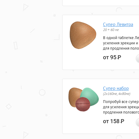
Супер Левитра
20 + 60 мг
В одной таблетке Л
усиления эрекции и
для продления поло
от 95
Р
Супер набор
(2х160мг, 4х80мг)
Попробуй все супер
для усиления эрекц
продления полового
от 158
Р