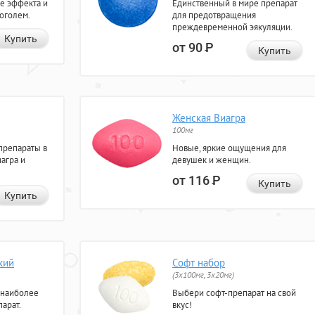
е эффекта и
Единственный в мире препарат
коголем.
для предотвращения
преждевременной эякуляции.
Купить
от 90
Р
Купить
Женская Виагра
100мг
препараты в
Новые, яркие ощущения для
агра и
девушек и женщин.
от 116
Р
Купить
Купить
кий
Софт набор
(3x100мг, 3x20мг)
 наиболее
Выбери софт-препарат на свой
арат.
вкус!