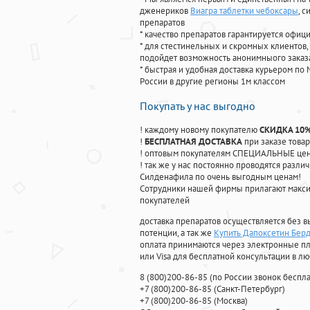
дженериков
Виагра таблетки чебоксары
, 
препаратов
* качество препаратов гарантируется офи
* для стестинельных и скромных клиентов,
подойдет возможность анонимныого заказа
* быстрая и удобная доставка курьером по 
России в другие регионы 1м классом
Покупать у нас выгодно
! каждому новому покупателю
СКИДКА 10
!
БЕСПЛАТНАЯ ДОСТАВКА
при заказе товар
! оптовым покупателям СПЕЦИАЛЬНЫЕ цены
! так же у нас постоянно проводятся раз
Силденафила по очень выгодным ценам!
Cотрудники нашей фирмы прилагают макси
покупателей
доставка препаратов осуществляется без в
потенции, а так же
Купить Дапоксетин Берд
оплата принимаются через электронные пл
или Visa для бесплатной консультации в л
8
(800
)200-86-85
(
по России звонок беспла
+7
(800
)200-86-85
(
Санкт-Петербург)
+7
(800
)200-86-85
(
Москва)