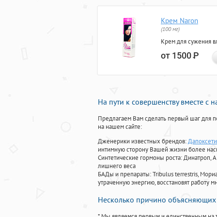
Крем Naron
(100 мг)
Крем для сужения в
от 1500
Р
На пути к совершенству вместе с 
Предлагаем Вам сделать первый шаг для п
на нашем сайте:
Дженерики известных брендов:
Дапоксетин
интимную сторону Вашей жизни более на
Синтетические гормоны роста
: Динатроп, 
лишнего веса
БАДы и препараты:
Tribulus terrestris, М
утраченную энергию, восстановят работу мн
Несколько причино объясняющих 
* Мы являемся первым и единственным на 