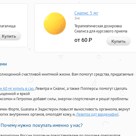
Сиалис 5 мг
5мг
лагалища
Терапевтическая дозировка
Сиалиса для курсового приема
Купить
от 60
Р
Купить
нами
олноценной счастливой инитмной жизни. Вам помогут средства, придагаемые
 60 мг купить в сао
, Левитра и Сиалис, а также Попперсы помогут сделать
сыщенной и яркой
Ансомон и Гетропин добавят силы, энергии спортсменам и решат проблемы
ориамин Форте, Guarana и Экдистерон повысят выносливость организма, вернут
огих внутренних органов, омолодят кожу, и,
Левитра одт варденафил
.
Почему нужно покупать именно у нас?
территории России торговым представителем по продаже препаратов