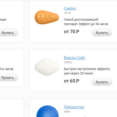
Сиалис
20 мг
мире
Самый долгоиграющий
препарат. Эффект до 36 часов.
от 70
Р
Купить
Купить
Виагра Софт
100мг
ть часов.
Быстрое наступление эффекта,
уже через 20 минут.
Купить
от 65
Р
Купить
Дапоксетин
60мг