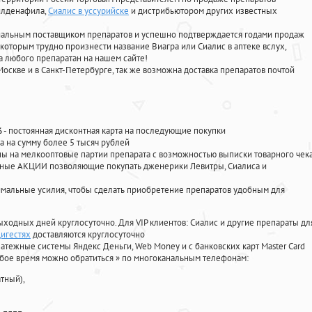
силденафила
,
Сиалис в уссурийске
и дистрибьютором других известных
циальным поставщиком препаратов и успешно подтверждается годами продаж
 которым трудно произнести название Виагра или Сиалис в аптеке вслух,
 любого препаратан на нашем сайте!
Москве и в Санкт-Петербурге, так же возможна доставка препаратов почтой
%
- постоянная дисконтная карта на последующие покупки
а на сумму более 5 тысяч рублей
 на мелкооптовые партии препарата с возможностью выписки товарного чек
личные АКЦИИ позволяющие покупать дженерики Левитры, Сиалиса и
мальные усилия, чтобы сделать приобретение препаратов удобным для
ыходных дней круглосуточно. Для VIP клиентов: Сиалис и другие препараты дл
игестях
доставляются круглосуточно
атежные системы Яндекс Деньги, Web Money и с банковских карт Master Card
юбое время можно обратиться
»
по многоканальным телефонам:
тный),