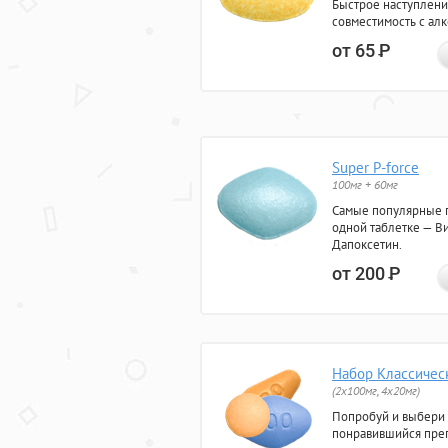
Быстрое наступлени
совместимость с ал
от 65
Р
Super P-force
100мг + 60мг
Самые популярные 
одной таблетке — Ви
Дапоксетин.
от 200
Р
Набор Классичес
(2x100мг, 4x20мг)
Попробуй и выбери
понравившийся преп