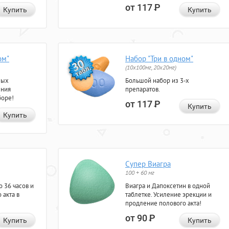
от 117
Р
Купить
Купить
ом"
Набор "Три в одном"
(10x100мг, 20x20мг)
ных
Большой набор из 3-х
ения
препаратов.
боре!
от 117
Р
Купить
Купить
Супер Виагра
100 + 60 мг
 36 часов и
Виагра и Дапоксетин в одной
 акта в
таблетке. Усиление эрекции и
продление полового акта!
от 90
Р
Купить
Купить