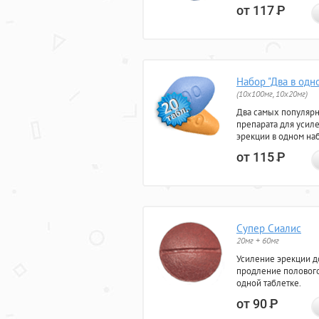
от 117
Р
Набор "Два в одн
(10x100мг, 10x20мг)
Два самых популяр
препарата для усил
эрекции в одном на
от 115
Р
Супер Сиалис
20мг + 60мг
Усиление эрекции до
продление полового
одной таблетке.
от 90
Р