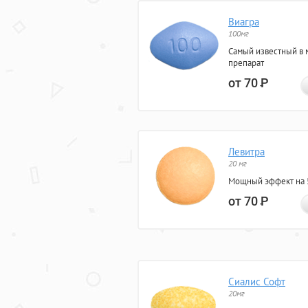
Виагра
100мг
Самый известный в 
препарат
от 70
Р
Левитра
20 мг
Мощный эффект на 5
от 70
Р
Сиалис Софт
20мг