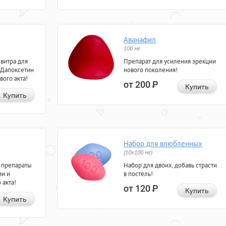
Аванафил
100 мг
евитра для
Препарат для усиления эрекции
 Дапоксетин
нового поколения!
вого акта!
от 200
Р
Купить
Купить
Набор для влюбленных
(10х100 мг)
 препараты
Набор для двоих, добавь страсти
ии и
в постель!
 акта!
от 120
Р
Купить
Купить