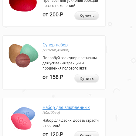
Препарат для усиления эрекции
нового поколения!
от 200
Р
Купить
Супер набор
(2х160мг, 4х80мг)
Попробуй все супер препараты
для усиления эрекции и
продления полового акта!
от 158
Р
Купить
Набор для влюбленных
(10х100 мг)
Набор для двоих, добавь страсти
в постель!
от 120
Р
Купить