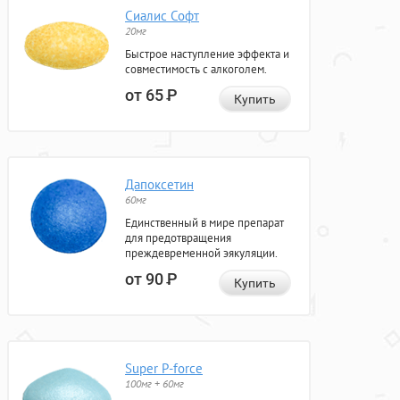
Сиалис Софт
20мг
Быстрое наступление эффекта и
совместимость с алкоголем.
от 65
Р
Купить
Дапоксетин
60мг
Единственный в мире препарат
для предотвращения
преждевременной эякуляции.
от 90
Р
Купить
Super P-force
100мг + 60мг