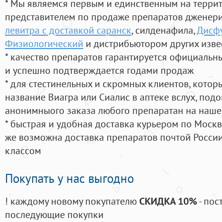
* Мы являемся первым и единственным на терри
представителем по продаже препаратов дженер
левитра с доставкой саранск
, силденафила
,
Дисф
Физиологический
и дистрибьютором других изве
* качество препаратов гарантируется официаль
и успешно подтверждается годами продаж
* для стестинельных и скромных клиентов, кото
название Виагра или Сиалис в аптеке вслух, под
анонимныого заказа любого препаратан на наше
* быстрая и удобная доставка курьером по Москве
же возможна доставка препаратов почтой России
классом
Покупать у нас выгодно
! каждому новому покупателю
СКИДКА 10%
- пос
последующие покупки