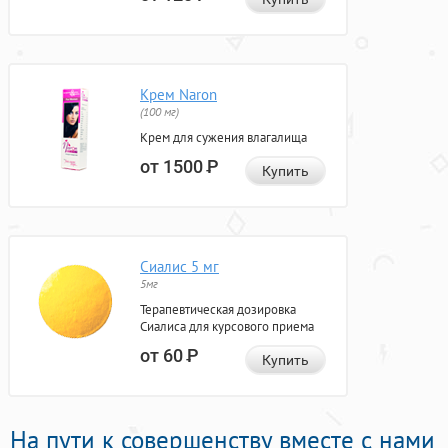
Крем Naron
(100 мг)
Крем для сужения влагалища
от 1500
Р
Купить
Сиалис 5 мг
5мг
Терапевтическая дозировка
Сиалиса для курсового приема
от 60
Р
Купить
На пути к совершенству вместе с нами