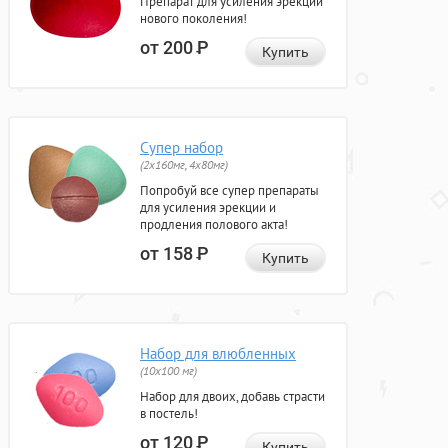
Препарат для усиления эрекции
нового поколения!
от 200
Р
Купить
Супер набор
(2х160мг, 4х80мг)
Попробуй все супер препараты
для усиления эрекции и
продления полового акта!
от 158
Р
Купить
Набор для влюбленных
(10х100 мг)
Набор для двоих, добавь страсти
в постель!
от 120
Р
Купить