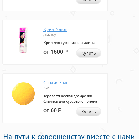
Крем Naron
(100 мг)
Крем для сужения влагалища
от 1500
Р
Купить
Сиалис 5 мг
5мг
Терапевтическая дозировка
Сиалиса для курсового приема
от 60
Р
Купить
На пути к совершенству вместе с нами