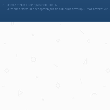
«Моя Аптека» | Все права защищены
Интернет-магазин препаратов для повышения потенции “Моя аптека” 201