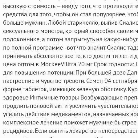
высокую стоимость — ввиду того, что производит
средства для того, чтобы он стал популярнее, чт
больше мужчин. Любой старичелло, выпив Сиали
сексуального монстра, который способен своим ч
подоконнике, а потом запрыгнуть на какую-нибуд
по полной программе - вот что значит Сиалис тад
принимать абсолютно все те, кто достиг ти лет и 
цена оптом в МосквеVilitra 20 мг Срок годности:
для повышения потенции. При большей дозе Дапо
настроение и чувство тревоги. Семен 04 сентябр
форме таблеток, имеющих зеленую оболочку. Кур
здоровье Интимные товары Возбуждающие препа
продлить половой акт и увеличить чувствительно
усилить действие медикаментов, назначаемых вра
комплексное лечение поможет мужчине быстрее 
рецидивов. Если выпить лекарство непосредстве