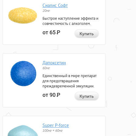
Сиалис Софт
20мг
Быстрое наступление эффекта и
совместимость с алкоголем.
от 65
Р
Купить
Дапоксетин
60мг
Единственный в мире препарат
для предотвращения
преждевременной эякуляции.
от 90
Р
Купить
Super P-force
100мг + 60мг