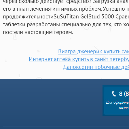
через сколько действует средство? Загрузка ана
его в план лечения интимных проблем. Успешно 
продолжительностиSuSuTitan GelStud 5000 Срав
таблетки разработаны специально для тех, кто хо
постели настоящим героем.
Виагра дженерик купить с
Интернет аптека купить в санкт петерб
Дапоксетин побочные де