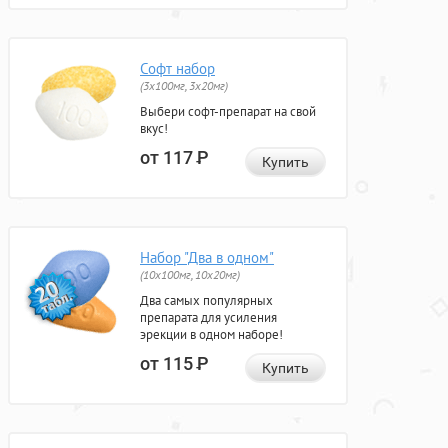
Софт набор
(3x100мг, 3x20мг)
Выбери софт-препарат на свой
вкус!
от 117
Р
Купить
Набор "Два в одном"
(10x100мг, 10x20мг)
Два самых популярных
препарата для усиления
эрекции в одном наборе!
от 115
Р
Купить