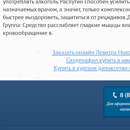
употреблять алкоголь. Распутин способен усилит
назначаемых врачом, а значит, только комплекс
быстрее выздороветь, защититься от рецидивов.
Группа: Средство расслабляет гладкие мышцы вл
кровообращение в.
Заказать онлайн Левитра Нов
Силденафил купить в иж
Купить в кургани дапоксетин 