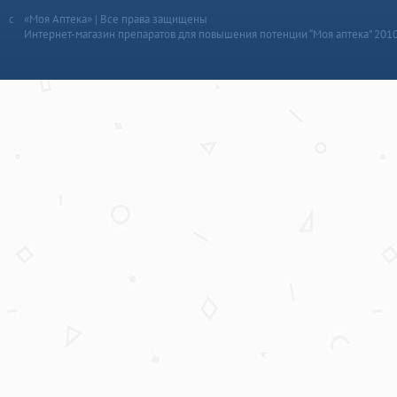
«Моя Аптека» | Все права защищены
Интернет-магазин препаратов для повышения потенции “Моя аптека” 201