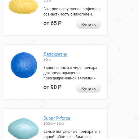
20мг
Быстрое наступление эффекта и
совместимость с алкоголем.
от 65
Р
Купить
Дапоксетин
60мг
Единственный в мире препарат
для предотвращения
преждевременной эякуляции.
от 90
Р
Купить
Super P-force
100мг + 60мг
Самые популярные препараты в
одной таблетке — Виагра и