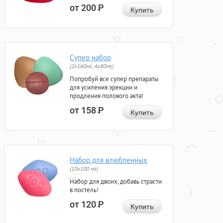
от 200
Р
Купить
Супер набор
(2х160мг, 4х80мг)
Попробуй все супер препараты
для усиления эрекции и
продления полового акта!
от 158
Р
Купить
Набор для влюбленных
(10х100 мг)
Набор для двоих, добавь страсти
в постель!
от 120
Р
Купить