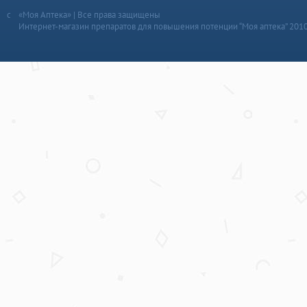
«Моя Аптека» | Все права защищены
Интернет-магазин препаратов для повышения потенции “Моя аптека” 201