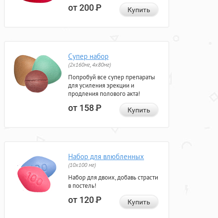
от 200
Р
Купить
Супер набор
(2х160мг, 4х80мг)
Попробуй все супер препараты
для усиления эрекции и
продления полового акта!
от 158
Р
Купить
Набор для влюбленных
(10х100 мг)
Набор для двоих, добавь страсти
в постель!
от 120
Р
Купить