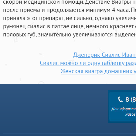
скорой медицинской помощи. Действие Виагры н
после приема и продолжается минимум 4 часа. П
приняла этот препарат, не сильно, однако увелич
румянец сиалис в паттае лице, немного краснеет
половых губ, значительно увеличиваются выделен
Дженерик Сиалис Иван
Сиалис можно ли одну таблетку раз
Женская виагра домашних 