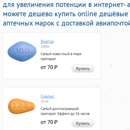
для увеличения потенции в интернет- а
можете дешево купить online дешёвы
аптечных марок с доставкой авиапочто
Виагра
100мг
Самый известный в мире
препарат
от 70
Р
Купить
Сиалис
20 мг
Самый долгоиграющий
препарат. Эффект до 36 часов.
от 70
Р
Купить