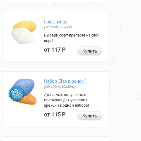
Софт набор
(3x100мг, 3x20мг)
Выбери софт-препарат на свой
вкус!
от 117
Р
Купить
Набор "Два в одном"
(10x100мг, 10x20мг)
Два самых популярных
препарата для усиления
эрекции в одном наборе!
от 115
Р
Купить