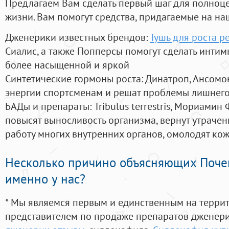
Предлагаем Вам сделать первый шаг для полноц
жизни. Вам помогут средства, придагаемые на на
Дженерики известных брендов:
Тушь для роста р
Сиалис, а также Попперсы помогут сделать инти
более насыщенной и яркой
Синтетические гормоны роста
: Динатроп, Ансомо
энергии спортсменам и решат проблемы лишнего
БАДы и препараты:
Tribulus terrestris, Мориамин
повысят выносливость организма, вернут утрачен
работу многих внутренних органов, омолодят кожу
Несколько причино объясняющих Поче
именно у нас?
* Мы являемся первым и единственным на терри
представителем по продаже препаратов дженер