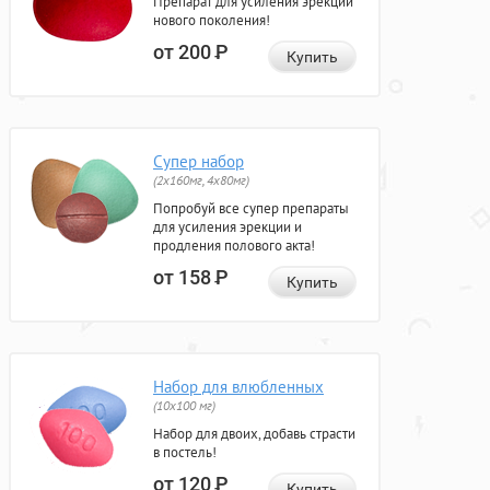
Препарат для усиления эрекции
нового поколения!
от 200
Р
Купить
Супер набор
(2х160мг, 4х80мг)
Попробуй все супер препараты
для усиления эрекции и
продления полового акта!
от 158
Р
Купить
Набор для влюбленных
(10х100 мг)
Набор для двоих, добавь страсти
в постель!
от 120
Р
Купить