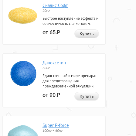
Сиалис Софт
20мг
Быстрое наступление эффекта и
совместимость с алкоголем.
от 65
Р
Купить
Дапоксетин
60мг
Единственный в мире препарат
для предотвращения
преждевременной эякуляции.
от 90
Р
Купить
Super P-force
100мг + 60мг