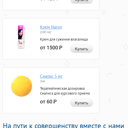
Крем Naron
(100 мг)
Крем для сужения влагалища
от 1500
Р
Купить
Сиалис 5 мг
5мг
Терапевтическая дозировка
Сиалиса для курсового приема
от 60
Р
Купить
На пути к совершенству вместе с нами