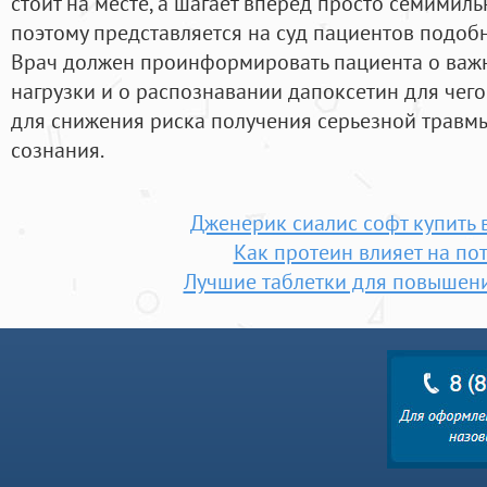
стоит на месте, а шагает вперед просто семимил
поэтому представляется на суд пациентов подоб
Врач должен проинформировать пациента о важ
нагрузки и о распознавании дапоксетин для чег
для снижения риска получения серьезной травмы
сознания.
Дженерик сиалис софт купить 
Как протеин влияет на по
Лучшие таблетки для повышен