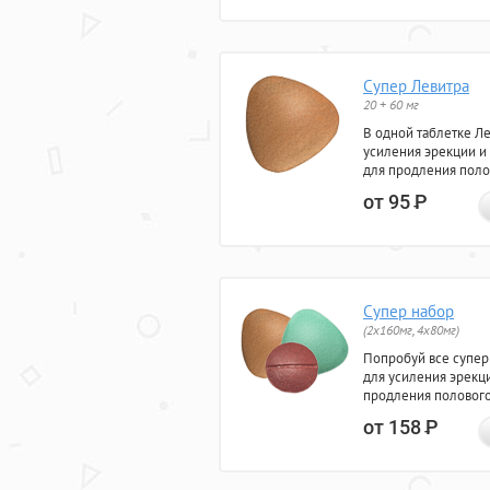
Супер Левитра
20 + 60 мг
В одной таблетке Л
усиления эрекции и
для продления поло
от 95
Р
Супер набор
(2х160мг, 4х80мг)
Попробуй все супер
для усиления эрекц
продления полового
от 158
Р