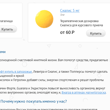
Сиалис 5 мг
5мг
лагалища
Терапевтическая дозировка
Сиалиса для курсового приема
Купить
от 60
Р
Купить
нами
олноценной счастливой инитмной жизни. Вам помогут средства, придагаемые
офт купить в запорожье
, Левитра и Сиалис, а также Попперсы помогут сделать
сыщенной и яркой
Ансомон и Гетропин добавят силы, энергии спортсменам и решат проблемы
ориамин Форте, Guarana и Экдистерон повысят выносливость организма, вернут
огих внутренних органов, омолодят кожу, и,
Виагра в аптеках магнитогорска
.
Почему нужно покупать именно у нас?
территории России торговым представителем по продаже препаратов