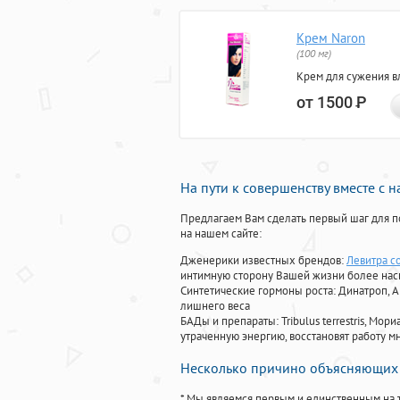
Крем Naron
(100 мг)
Крем для сужения в
от 1500
Р
На пути к совершенству вместе с 
Предлагаем Вам сделать первый шаг для п
на нашем сайте:
Дженерики известных брендов:
Левитра с
интимную сторону Вашей жизни более на
Синтетические гормоны роста
: Динатроп, 
лишнего веса
БАДы и препараты:
Tribulus terrestris, М
утраченную энергию, восстановят работу мн
Несколько причино объясняющих 
* Мы являемся первым и единственным на 