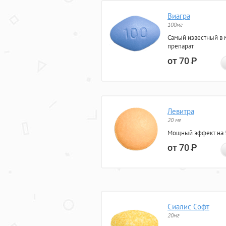
Виагра
100мг
Самый известный в 
препарат
от 70
Р
Левитра
20 мг
Мощный эффект на 5
от 70
Р
Сиалис Софт
20мг