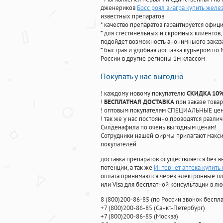
дженериков
Босс роял виагра купить жел
известных препаратов
* качество препаратов гарантируется офи
* для стестинельных и скромных клиентов,
подойдет возможность анонимныого заказа
* быстрая и удобная доставка курьером по 
России в другие регионы 1м классом
Покупать у нас выгодно
! каждому новому покупателю
СКИДКА 10
!
БЕСПЛАТНАЯ ДОСТАВКА
при заказе товар
! оптовым покупателям СПЕЦИАЛЬНЫЕ цены
! так же у нас постоянно проводятся раз
Силденафила по очень выгодным ценам!
Cотрудники нашей фирмы прилагают макси
покупателей
доставка препаратов осуществляется без в
потенции, а так же
Интернет аптека купить 
оплата принимаются через электронные пл
или Visa для бесплатной консультации в л
8
(800
)200-86-85
(
по России звонок беспла
+7
(800
)200-86-85
(
Санкт-Петербург)
+7
(800
)200-86-85
(
Москва)