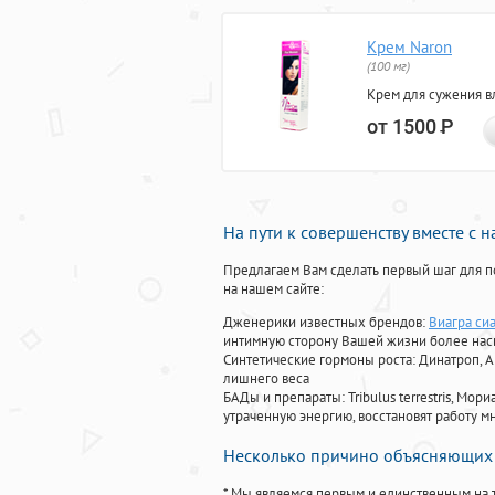
Крем Naron
(100 мг)
Крем для сужения в
от 1500
Р
На пути к совершенству вместе с 
Предлагаем Вам сделать первый шаг для п
на нашем сайте:
Дженерики известных брендов:
Виагра си
интимную сторону Вашей жизни более на
Синтетические гормоны роста
: Динатроп, 
лишнего веса
БАДы и препараты:
Tribulus terrestris, М
утраченную энергию, восстановят работу мн
Несколько причино объясняющих 
* Мы являемся первым и единственным на 