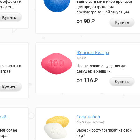
е эффекта и
Единственный в мире препарат
коголем.
для предотвращения
преждевременной эякуляции.
Купить
от 90
Р
Купить
Женская Виагра
100мг
препараты в
Новые, яркие ощущения для
агра и
девушек и женщин.
от 116
Р
Купить
Купить
кий
Софт набор
(3x100мг, 3x20мг)
 наиболее
Выбери софт-препарат на свой
арат.
вкус!