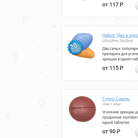
от 117
Р
Набор "Два в одн
(10x100мг, 10x20мг)
Два самых популяр
препарата для усил
эрекции в одном на
от 115
Р
Супер Сиалис
20мг + 60мг
Усиление эрекции до
продление полового
одной таблетке.
от 90
Р