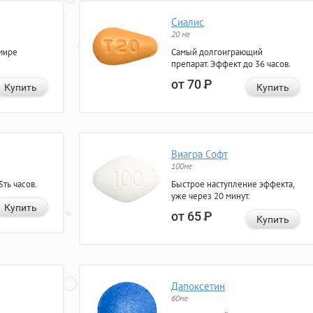
Сиалис
20 мг
мире
Самый долгоиграющий
препарат. Эффект до 36 часов.
от 70
Р
Купить
Купить
Виагра Софт
100мг
ть часов.
Быстрое наступление эффекта,
уже через 20 минут.
Купить
от 65
Р
Купить
Дапоксетин
60мг