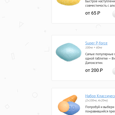
Быстрое наступлени
совместимость с ал
от 65
Р
Super P-force
100мг + 60мг
Самые популярные 
одной таблетке — Ви
Дапоксетин.
от 200
Р
Набор Классичес
(2x100мг, 4x20мг)
Попробуй и выбери
понравившийся преп