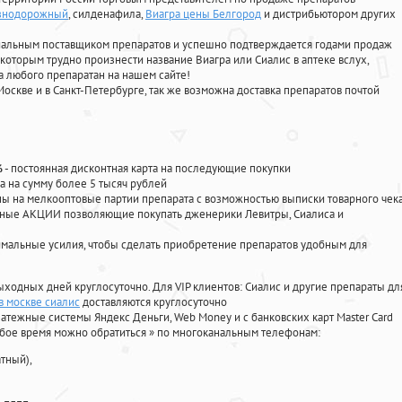
езнодорожный
, силденафила
,
Виагра цены Белгород
и дистрибьютором других
циальным поставщиком препаратов и успешно подтверждается годами продаж
 которым трудно произнести название Виагра или Сиалис в аптеке вслух,
 любого препаратан на нашем сайте!
Москве и в Санкт-Петербурге, так же возможна доставка препаратов почтой
%
- постоянная дисконтная карта на последующие покупки
а на сумму более 5 тысяч рублей
 на мелкооптовые партии препарата с возможностью выписки товарного чек
личные АКЦИИ позволяющие покупать дженерики Левитры, Сиалиса и
мальные усилия, чтобы сделать приобретение препаратов удобным для
ыходных дней круглосуточно. Для VIP клиентов: Сиалис и другие препараты дл
в москве сиалис
доставляются круглосуточно
атежные системы Яндекс Деньги, Web Money и с банковских карт Master Card
юбое время можно обратиться
»
по многоканальным телефонам:
тный),