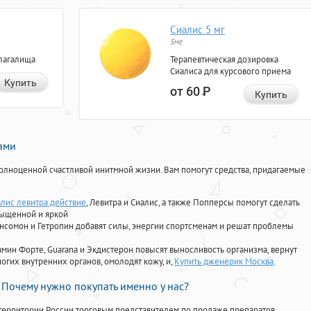
Сиалис 5 мг
5мг
лагалища
Терапевтическая дозировка
Сиалиса для курсового приема
Купить
от 60
Р
Купить
нами
олноценной счастливой инитмной жизни. Вам помогут средства, придагаемые
алис левитра действие
, Левитра и Сиалис, а также Попперсы помогут сделать
сыщенной и яркой
Ансомон и Гетропин добавят силы, энергии спортсменам и решат проблемы
ориамин Форте, Guarana и Экдистерон повысят выносливость организма, вернут
огих внутренних органов, омолодят кожу, и,
Купить дженерик Москва
.
Почему нужно покупать именно у нас?
территории России торговым представителем по продаже препаратов