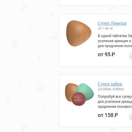
Супер Левитра
20 + 60 мг
В одной таблетке Л
усиления эрекции и
для продления поло
от 95
Р
Супер набор
(2х160мг, 4х80мг)
Попробуй все супер
для усиления эрекц
продления полового
от 158
Р