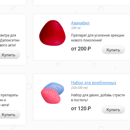
Аванафил
100 мг
евитра для
Препарат для усиления эрекции
 Дапоксетин
нового поколения!
вого акта!
от 200
Р
Купить
Купить
Набор для влюбленных
(10х100 мг)
 препараты
Набор для двоих, добавь страсти
ии и
в постель!
 акта!
от 120
Р
Купить
Купить