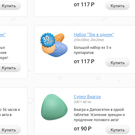
от 117
Р
Купить
Купить
ом"
Набор "Три в одном"
(10x100мг, 20x20мг)
ных
Большой набор из 3-х
ения
препаратов.
боре!
от 117
Р
Купить
Купить
Супер Виагра
100 + 60 мг
 36 часов и
Виагра и Дапоксетин в одной
 акта в
таблетке. Усиление эрекции и
продление полового акта!
от 90
Р
Купить
Купить