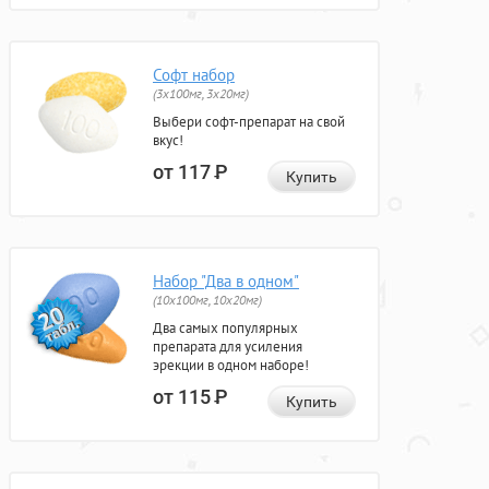
Софт набор
(3x100мг, 3x20мг)
Выбери софт-препарат на свой
вкус!
от 117
Р
Купить
Набор "Два в одном"
(10x100мг, 10x20мг)
Два самых популярных
препарата для усиления
эрекции в одном наборе!
от 115
Р
Купить