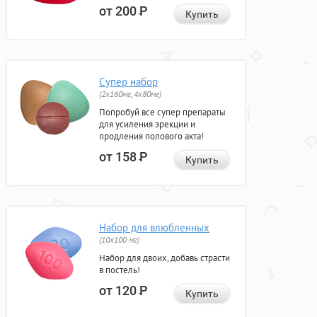
от 200
Р
Купить
Супер набор
(2х160мг, 4х80мг)
Попробуй все супер препараты
для усиления эрекции и
продления полового акта!
от 158
Р
Купить
Набор для влюбленных
(10х100 мг)
Набор для двоих, добавь страсти
в постель!
от 120
Р
Купить