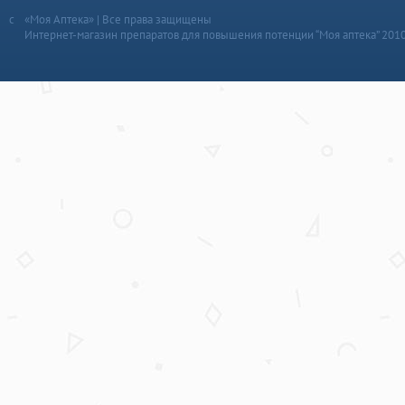
«Моя Аптека» | Все права защищены
Интернет-магазин препаратов для повышения потенции “Моя аптека” 201