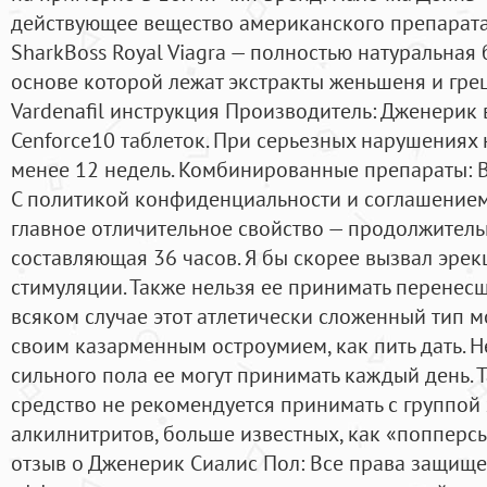
действующее вещество американского препарата
SharkBoss Royal Viagra — полностью натуральная 
основе которой лежат экстракты женьшеня и гре
Vardenafil инструкция Производитель: Дженерик
Cenforce10 таблеток. При серьезных нарушениях
менее 12 недель. Комбинированные препараты: 
С политикой конфиденциальности и соглашением
главное отличительное свойство — продолжитель
составляющая 36 часов. Я бы скорее вызвал эре
стимуляции. Также нельзя ее принимать перенесш
всяком случае этот атлетически сложенный тип мо
своим казарменным остроумием, как пить дать. 
сильного пола ее могут принимать каждый день. 
средство не рекомендуется принимать с группой
алкилнитритов, больше известных, как «попперсы
отзыв о Дженерик Сиалис Пол: Все права защище