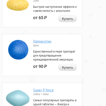
20мг
Быстрое наступление эффекта и
совместимость с алкоголем.
от 65
Р
Купить
Дапоксетин
60мг
Единственный в мире препарат
для предотвращения
преждевременной эякуляции.
от 90
Р
Купить
Super P-force
100мг + 60мг
Самые популярные препараты в
одной таблетке — Виагра и