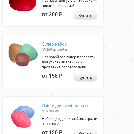
Препарат для усиления эрекции
нового поколения!
от 200
Р
Купить
Супер набор
(2х160мг, 4х80мг)
Попробуй все супер препараты
для усиления эрекции и
продления полового акта!
от 158
Р
Купить
Набор для влюбленных
(10х100 мг)
Набор для двоих, добавь страсти
в постель!
от 120
Р
Купить