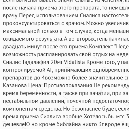
после начала приема этого препарата, то немедл
врачу. Перед использованием Сиалиса настояте
проконсультироваться с врачом. Можно увеличив
максимальной только в том случае, когда меньши
ожидаемого результата. А во-вторых, гель начина
двадцать минут после его приема.Комплект "Неде
возможность распланировать свой отдых на неде
Сиалис Тадалафил 20мг Vidalista Кроме того, у п
контролируемой АГ, принимающих одновременно
препаратов до 4возможно более значительное сн
Казанова Цена: Противопоказания Не рекомендуе
время беременности, а также при зачатии, при з
нестабильном давлении, почечной недостаточнос
компонентам средства. Но безопаснее будет, если
время приема Сиалиса вообще. Хотелось бы мтс 3
дешевлеЮ но кроме библайна никто 3г вроде еще