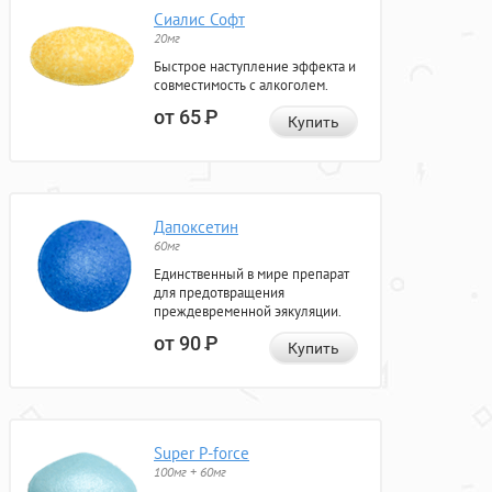
Сиалис Софт
20мг
Быстрое наступление эффекта и
совместимость с алкоголем.
от 65
Р
Купить
Дапоксетин
60мг
Единственный в мире препарат
для предотвращения
преждевременной эякуляции.
от 90
Р
Купить
Super P-force
100мг + 60мг