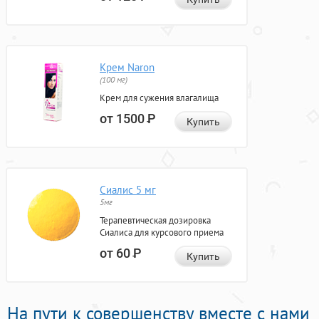
Крем Naron
(100 мг)
Крем для сужения влагалища
от 1500
Р
Купить
Сиалис 5 мг
5мг
Терапевтическая дозировка
Сиалиса для курсового приема
от 60
Р
Купить
На пути к совершенству вместе с нами