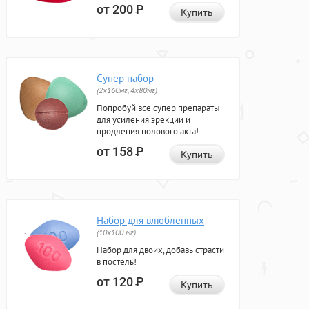
от 200
Р
Купить
Супер набор
(2х160мг, 4х80мг)
Попробуй все супер препараты
для усиления эрекции и
продления полового акта!
от 158
Р
Купить
Набор для влюбленных
(10х100 мг)
Набор для двоих, добавь страсти
в постель!
от 120
Р
Купить