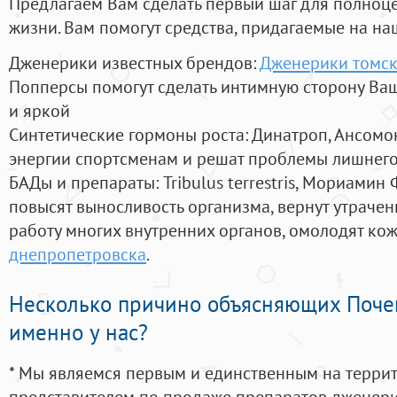
Предлагаем Вам сделать первый шаг для полноц
жизни. Вам помогут средства, придагаемые на на
Дженерики известных брендов:
Дженерики томс
Попперсы помогут сделать интимную сторону В
и яркой
Синтетические гормоны роста
: Динатроп, Ансомо
энергии спортсменам и решат проблемы лишнего
БАДы и препараты:
Tribulus terrestris, Мориамин
повысят выносливость организма, вернут утрачен
работу многих внутренних органов, омолодят кожу
днепропетровска
.
Несколько причино объясняющих Поче
именно у нас?
* Мы являемся первым и единственным на терри
представителем по продаже препаратов дженер