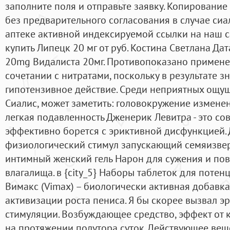
заполните поля и отправьте заявку. Копировани
без предварительного согласования в случае сиа
аптеке активной индексируемой ссылки на наш с
купить Липецк 20 мг от руб. Костина Светлана Дата
20mg Видалиста 20мг. Противопоказано примене
сочетании с нитратами, поскольку в результате з
гипотензивное действие. Среди неприятных ощу
Сиалис, может заметить: головокружение измене
легкая подавленность Дженерик Левитра - это с
эффективно борется с эриктивной дисфункцией.
физиологический стимул запускающий семяизверж
интимный женский гель Нарон для сужения и по
влагалища. в {city_5} Наборы таблеток для потенц
Вимакс (Vimax) – биологически активная добавк
активизации роста пениса. Я бы скорее вызвал 
стимуляции. Возбуждающее средство, эффект от 
на протяжении полутора суток. Действующее вещ