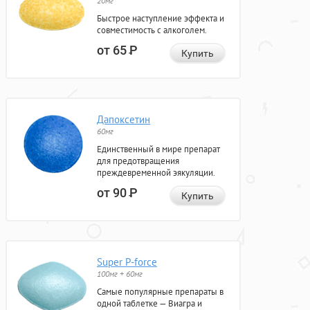
20мг
Быстрое наступление эффекта и
совместимость с алкоголем.
от 65
Р
Купить
Дапоксетин
60мг
Единственный в мире препарат
для предотвращения
преждевременной эякуляции.
от 90
Р
Купить
Super P-force
100мг + 60мг
Самые популярные препараты в
одной таблетке — Виагра и