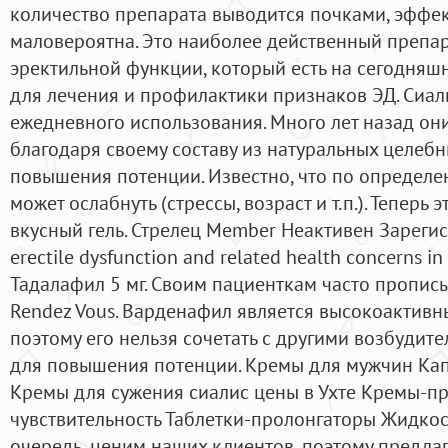
количество препарата выводится почками, эффе
маловероятна. Это наиболее действенный препа
эректильной функции, который есть на сегодняш
для лечения и профилактики признаков ЭД. Сиал
ежедневного использования. Много лет назад он
благодаря своему составу из натуральных целебн
повышения потенции. Известно, что по определ
может ослабнуть (стрессы, возраст и т.п.). Теперь 
вкусный гель. Стрелец Member Неактивен Зарегис
erectile dysfunction and related health concerns in
Тадалафил 5 мг. Своим пациенткам часто пропис
Rendez Vous. Варденафил является высокоактив
поэтому его нельзя сочетать с другими возбуди
для повышения потенции. Кремы для мужчин Ка
Кремы для сужения сиалис цены в Ухте Кремы-
чувствительность Таблетки-пролонгаторы Жидкос
очередь, ценим наших клиентов, поэтому предлаг