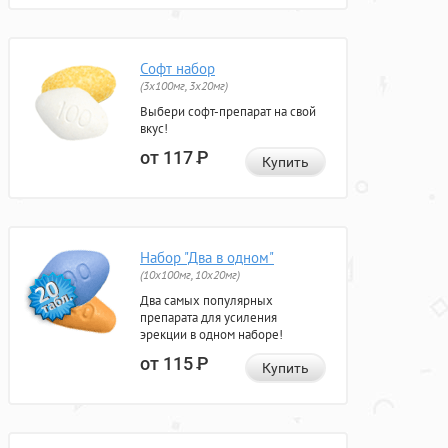
Софт набор
(3x100мг, 3x20мг)
Выбери софт-препарат на свой
вкус!
от 117
Р
Купить
Набор "Два в одном"
(10x100мг, 10x20мг)
Два самых популярных
препарата для усиления
эрекции в одном наборе!
от 115
Р
Купить