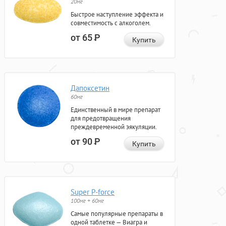
20мг
Быстрое наступление эффекта и
совместимость с алкоголем.
от 65
Р
Купить
Дапоксетин
60мг
Единственный в мире препарат
для предотвращения
преждевременной эякуляции.
от 90
Р
Купить
Super P-force
100мг + 60мг
Самые популярные препараты в
одной таблетке — Виагра и