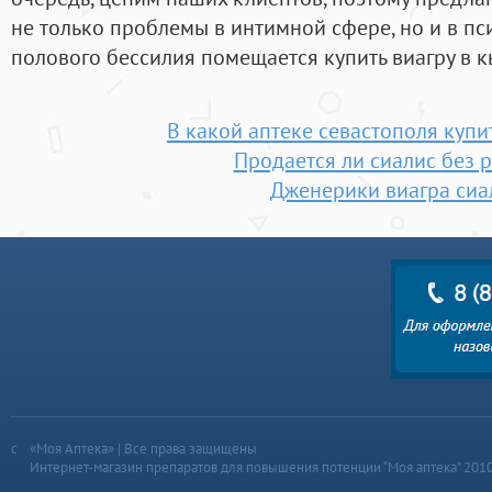
не только проблемы в интимной сфере, но и в пс
полового бессилия помещается купить виагру в 
В какой аптеке севастополя купи
Продается ли сиалис без 
Дженерики виагра сиа
«Моя Аптека» | Все права защищены
Интернет-магазин препаратов для повышения потенции “Моя аптека” 201