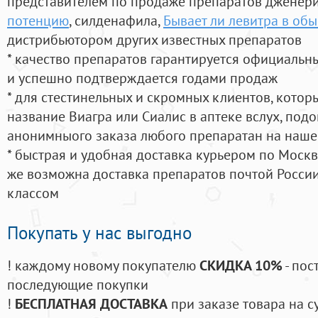
представителем по продаже препаратов дженер
потенцию
, силденафила
,
Бывает ли левитра в об
дистрибьютором других известных препаратов
* качество препаратов гарантируется официаль
и успешно подтверждается годами продаж
* для стестинельных и скромных клиентов, кото
название Виагра или Сиалис в аптеке вслух, под
анонимныого заказа любого препаратан на наше
* быстрая и удобная доставка курьером по Москве
же возможна доставка препаратов почтой России
классом
Покупать у нас выгодно
! каждому новому покупателю
СКИДКА 10%
- пос
последующие покупки
!
БЕСПЛАТНАЯ ДОСТАВКА
при заказе товара на с