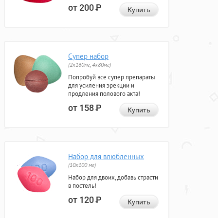
от 200
Р
Купить
Супер набор
(2х160мг, 4х80мг)
Попробуй все супер препараты
для усиления эрекции и
продления полового акта!
от 158
Р
Купить
Набор для влюбленных
(10х100 мг)
Набор для двоих, добавь страсти
в постель!
от 120
Р
Купить