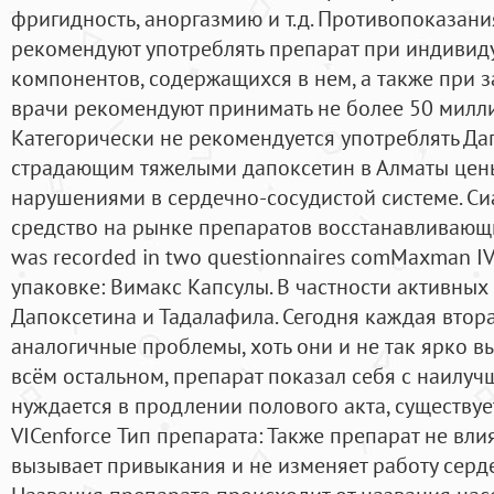
фригидность, аноргазмию и т.д. Противопоказан
рекомендуют употреблять препарат при индиви
компонентов, содержащихся в нем, а также при з
врачи рекомендуют принимать не более 50 милли
Категорически не рекомендуется употреблять Да
страдающим тяжелыми дапоксетин в Алматы цен
нарушениями в сердечно-сосудистой системе. Сиа
средство на рынке препаратов восстанавливающи
was recorded in two questionnaires comMaxman IV
упаковке: Вимакс Капсулы. В частности активных
Дапоксетина и Тадалафила. Сегодня каждая втор
аналогичные проблемы, хоть они и не так ярко в
всём остальном, препарат показал себя с наилучш
нуждается в продлении полового акта, существуе
VICenforce Тип препарата: Также препарат не вли
вызывает привыкания и не изменяет работу серд