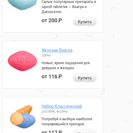
Самые популярные препараты в
одной таблетке — Виагра и
Дапоксетин.
от 200
Р
Купить
Женская Виагра
100мг
Новые, яркие ощущения для
девушек и женщин.
от 116
Р
Купить
Набор Классический
(2x100мг, 4x20мг)
Попробуй и выбери наиболее
понравившийся препарат.
от 117
Р