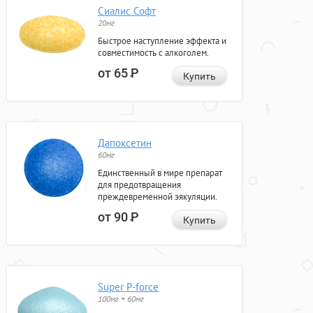
Сиалис Софт
20мг
Быстрое наступление эффекта и
совместимость с алкоголем.
от 65
Р
Купить
Дапоксетин
60мг
Единственный в мире препарат
для предотвращения
преждевременной эякуляции.
от 90
Р
Купить
Super P-force
100мг + 60мг