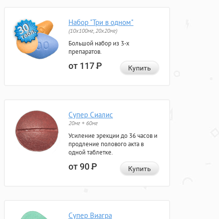
Набор "Три в одном"
(10x100мг, 20x20мг)
Большой набор из 3-х
препаратов.
от 117
Р
Купить
Супер Сиалис
20мг + 60мг
Усиление эрекции до 36 часов и
продление полового акта в
одной таблетке.
от 90
Р
Купить
Супер Виагра