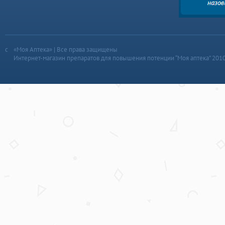
«Моя Аптека» | Все права защищены
Интернет-магазин препаратов для повышения потенции “Моя аптека” 201