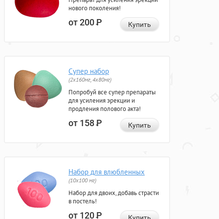
нового поколения!
от 200
Р
Купить
Супер набор
(2х160мг, 4х80мг)
Попробуй все супер препараты
для усиления эрекции и
продления полового акта!
от 158
Р
Купить
Набор для влюбленных
(10х100 мг)
Набор для двоих, добавь страсти
в постель!
от 120
Р
Купить