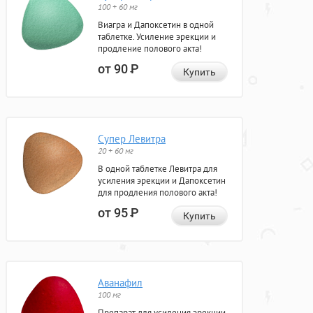
100 + 60 мг
Виагра и Дапоксетин в одной
таблетке. Усиление эрекции и
продление полового акта!
от 90
Р
Купить
Супер Левитра
20 + 60 мг
В одной таблетке Левитра для
усиления эрекции и Дапоксетин
для продления полового акта!
от 95
Р
Купить
Аванафил
100 мг
Препарат для усиления эрекции