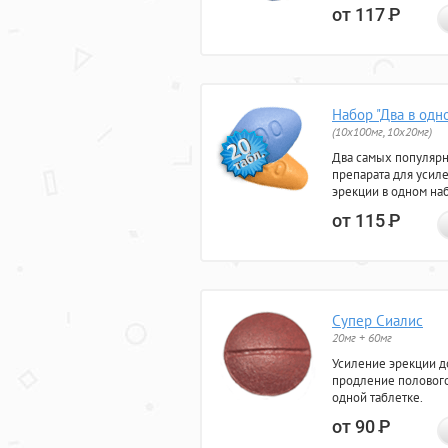
от 117
Р
Набор "Два в одн
(10x100мг, 10x20мг)
Два самых популяр
препарата для усил
эрекции в одном на
от 115
Р
Супер Сиалис
20мг + 60мг
Усиление эрекции до
продление полового
одной таблетке.
от 90
Р