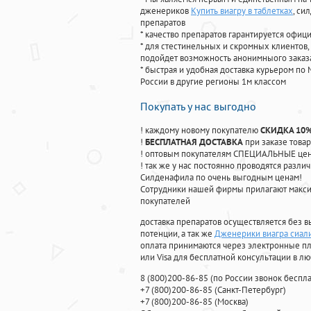
дженериков
Купить виагру в таблетках
, си
препаратов
* качество препаратов гарантируется офи
* для стестинельных и скромных клиентов,
подойдет возможность анонимныого заказа
* быстрая и удобная доставка курьером по 
России в другие регионы 1м классом
Покупать у нас выгодно
! каждому новому покупателю
СКИДКА 10
!
БЕСПЛАТНАЯ ДОСТАВКА
при заказе товар
! оптовым покупателям СПЕЦИАЛЬНЫЕ цены
! так же у нас постоянно проводятся раз
Силденафила по очень выгодным ценам!
Cотрудники нашей фирмы прилагают макси
покупателей
доставка препаратов осуществляется без в
потенции, а так же
Дженерики виагра сиал
оплата принимаются через электронные пл
или Visa для бесплатной консультации в л
8
(800
)200-86-85
(
по России звонок беспла
+7
(800
)200-86-85
(
Санкт-Петербург)
+7
(800
)200-86-85
(
Москва)