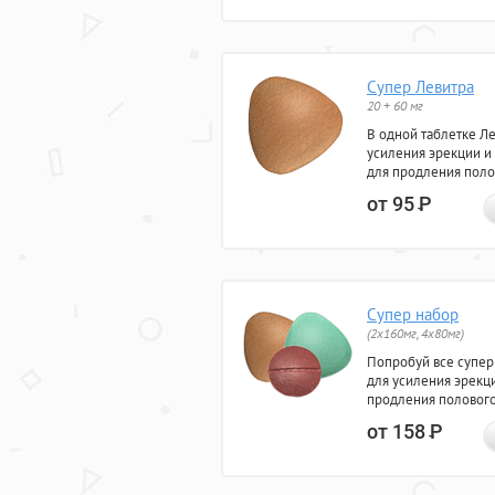
Супер Левитра
20 + 60 мг
В одной таблетке Л
усиления эрекции и
для продления поло
от 95
Р
Супер набор
(2х160мг, 4х80мг)
Попробуй все супер
для усиления эрекц
продления полового
от 158
Р