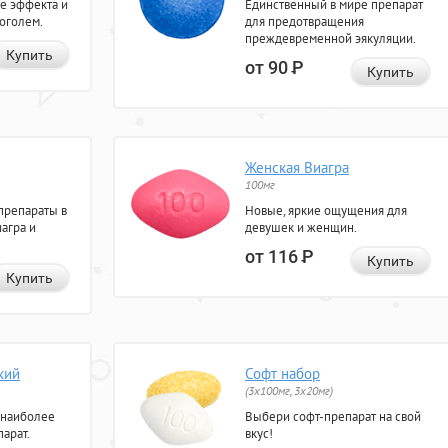
е эффекта и
Единственный в мире препарат
коголем.
для предотвращения
преждевременной эякуляции.
Купить
от 90
Р
Купить
Женская Виагра
100мг
препараты в
Новые, яркие ощущения для
агра и
девушек и женщин.
от 116
Р
Купить
Купить
кий
Софт набор
(3x100мг, 3x20мг)
 наиболее
Выбери софт-препарат на свой
арат.
вкус!