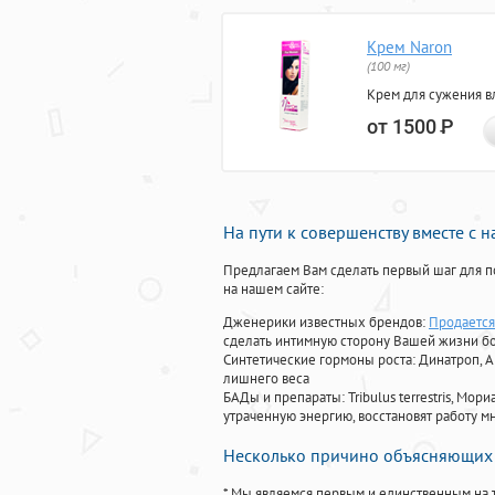
Крем Naron
(100 мг)
Крем для сужения в
от 1500
Р
На пути к совершенству вместе с 
Предлагаем Вам сделать первый шаг для п
на нашем сайте:
Дженерики известных брендов:
Продается
сделать интимную сторону Вашей жизни б
Синтетические гормоны роста
: Динатроп, 
лишнего веса
БАДы и препараты:
Tribulus terrestris, М
утраченную энергию, восстановят работу мн
Несколько причино объясняющих 
* Мы являемся первым и единственным на 