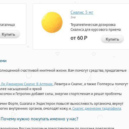
Сиалис 5 мг
5мг
лагалища
Терапевтическая дозировка
Сиалиса для курсового приема
Купить
от 60
Р
Купить
нами
олноценной счастливой инитмной жизни. Вам помогут средства, придагаемые
 Ли Дженерик Сиалис В Аптеках
, Левитра и Сиалис, а также Попперсы помогут
олее насыщенной и яркой
Ансомон и Гетропин добавят силы, энергии спортсменам и решат проблемы
ориамин Форте, Guarana и Экдистерон повысят выносливость организма, вернут
огих внутренних органов, омолодят кожу, и,
Сиалис дженерик тадалафила
.
Почему нужно покупать именно у нас?
территории России торговым представителем по продаже препаратов