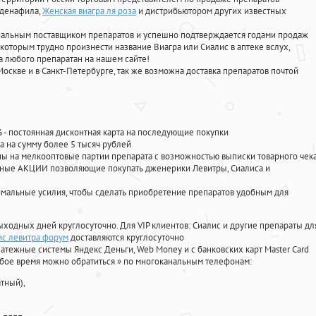
лденафила
,
Женская виагра ля роза
и дистрибьютором других известных
циальным поставщиком препаратов и успешно подтверждается годами продаж
 которым трудно произнести название Виагра или Сиалис в аптеке вслух,
 любого препаратан на нашем сайте!
Москве и в Санкт-Петербурге, так же возможна доставка препаратов почтой
%
- постоянная дисконтная карта на последующие покупки
а на сумму более 5 тысяч рублей
 на мелкооптовые партии препарата с возможностью выписки товарного чек
личные АКЦИИ позволяющие покупать дженерики Левитры, Сиалиса и
мальные усилия, чтобы сделать приобретение препаратов удобным для
ыходных дней круглосуточно. Для VIP клиентов: Сиалис и другие препараты дл
ис левитра форум
доставляются круглосуточно
атежные системы Яндекс Деньги, Web Money и с банковских карт Master Card
юбое время можно обратиться
»
по многоканальным телефонам:
тный),