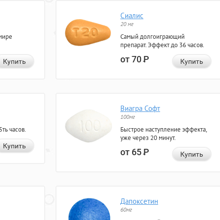
Сиалис
20 мг
мире
Самый долгоиграющий
препарат. Эффект до 36 часов.
от 70
Р
Купить
Купить
Виагра Софт
100мг
ть часов.
Быстрое наступление эффекта,
уже через 20 минут.
Купить
от 65
Р
Купить
Дапоксетин
60мг