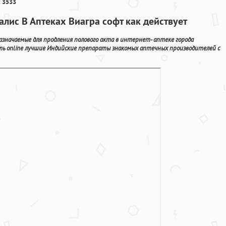
 3533
лис В Аптеках Виагра софт как действует
значаемые для продления полового акта в интернет- аптеке города
ть online лучшие Индийские препараты знакомых аптечных производителей с