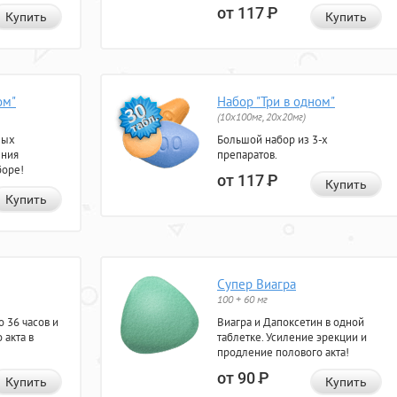
от 117
Р
Купить
Купить
ом"
Набор "Три в одном"
(10x100мг, 20x20мг)
ных
Большой набор из 3-х
ения
препаратов.
боре!
от 117
Р
Купить
Купить
Супер Виагра
100 + 60 мг
 36 часов и
Виагра и Дапоксетин в одной
 акта в
таблетке. Усиление эрекции и
продление полового акта!
от 90
Р
Купить
Купить