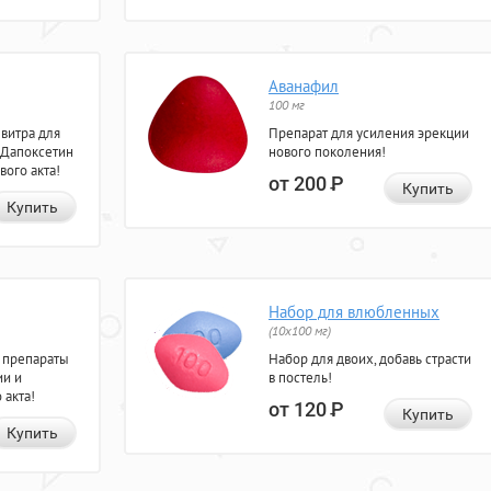
Аванафил
100 мг
евитра для
Препарат для усиления эрекции
 Дапоксетин
нового поколения!
вого акта!
от 200
Р
Купить
Купить
Набор для влюбленных
(10х100 мг)
 препараты
Набор для двоих, добавь страсти
ии и
в постель!
 акта!
от 120
Р
Купить
Купить