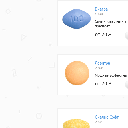
Виагра
100мг
Самый известный в 
препарат
от 70
Р
Левитра
20 мг
Мощный эффект на 5
от 70
Р
Сиалис Софт
20мг