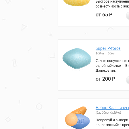
Быстрое наступлени
совместимость с ал
от 65
Р
Super P-force
100мг + 60мг
Самые популярные 
одной таблетке — Ви
Дапоксетин.
от 200
Р
Набор Классичес
(2x100мг, 4x20мг)
Попробуй и выбери
понравившийся преп