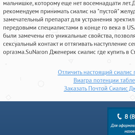
мальчишке, которому еще нет восемнадцати лет. 
рекомендуем принимать сиалис на "пустой" желу
замечательный препарат для устранения эректил
передовыми специалистами в конце го века в USA
были замечены его уникальные свойства, позво
сексуальный контакт и оттягивать наступление с
оргазма.SuNaron Дженерик сиалис где купить в С
Отличить настоящий сиалис
Виагра потенции табле
Заказать Почтой Сиалис 