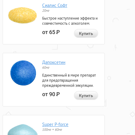
Сиалис Софт
20мг
Быстрое наступление эффекта и
совместимость с алкоголем.
от 65
Р
Купить
Дапоксетин
60мг
Единственный в мире препарат
для предотвращения
преждевременной эякуляции.
от 90
Р
Купить
Super P-force
100мг + 60мг