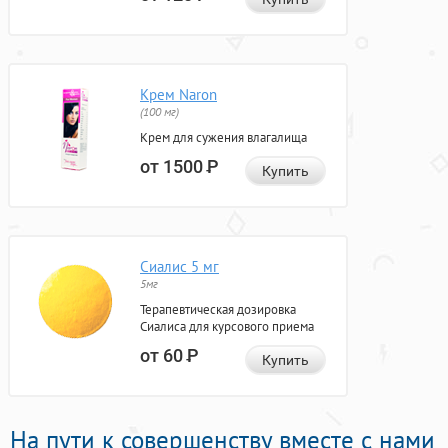
Крем Naron
(100 мг)
Крем для сужения влагалища
от 1500
Р
Купить
Сиалис 5 мг
5мг
Терапевтическая дозировка
Сиалиса для курсового приема
от 60
Р
Купить
На пути к совершенству вместе с нами