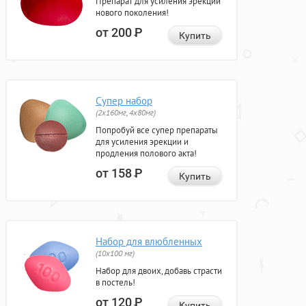
Препарат для усиления эрекции
нового поколения!
от 200
Р
Купить
Супер набор
(2х160мг, 4х80мг)
Попробуй все супер препараты
для усиления эрекции и
продления полового акта!
от 158
Р
Купить
Набор для влюбленных
(10х100 мг)
Набор для двоих, добавь страсти
в постель!
от 120
Р
Купить