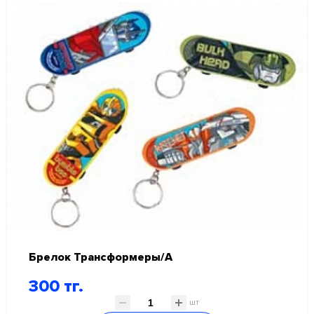
СКИДКИ И АКЦИИ
ГЕЛИЙ, ОБОРУДОВАНИЕ, АКСЕССУАРЫ
НОВЫЙ ГОД!
КАРНАВАЛЬНО ПРАЗДНИЧНАЯ ПРОДУКЦИЯ
Гирлянды и декорации
Игры, игрушки
Карнавальные аксессуары
Праздничная полиграфия
Сервировка стола
ПРАЗДНИК В СТИЛЕ
Брелок Трансформеры/A
300 тг.
шт