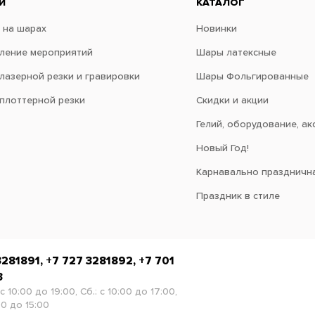
И
КАТАЛОГ
 на шарах
Новинки
ение мероприятий
Шары латексные
 лазерной резки и гравировки
Шары Фольгированные
 плоттерной резки
Скидки и акции
Гелий, оборудование, ак
Новый Год!
Карнавально праздничн
Праздник в стиле
3281891, +7 727 3281892, +7 701
3
 с 10:00 до 19:00, Сб.: с 10:00 до 17:00,
00 до 15:00