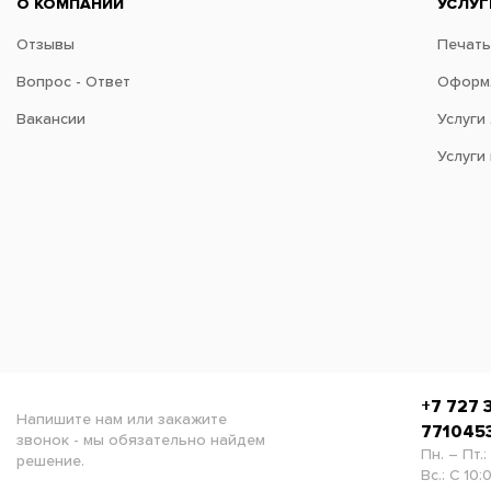
О КОМПАНИИ
УСЛУГ
Отзывы
Печать
Вопрос - Ответ
Оформл
Вакансии
Услуги
Услуги
+7 727 
Напишите нам или закажите
771045
звонок - мы обязательно найдем
Пн. – Пт.:
решение.
Вс.: С 10: