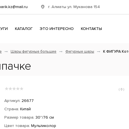
г. Алматы ул. Муканова 154
harik.kz@mail.ru
ЛУГИ
КАТАЛОГ
ЭТО ИНТЕРЕСНО
КОНТАКТЫ
е
Шары фигурные большие
Фигурные шары
К ФИГУРА Кот
лпачке
( 0 )
Артикул:
26677
Страна:
Китай
Размер товара:
30''/76 см
Цвет товара:
Мультиколор