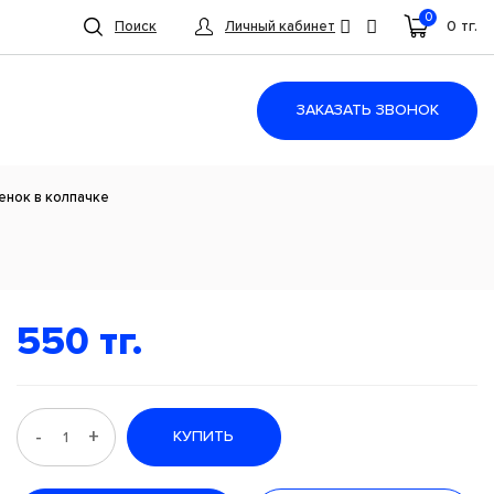
0
0 тг.
Поиск
Личный кабинет
ЗАКАЗАТЬ ЗВОНОК
енок в колпачке
550 тг.
-
+
КУПИТЬ