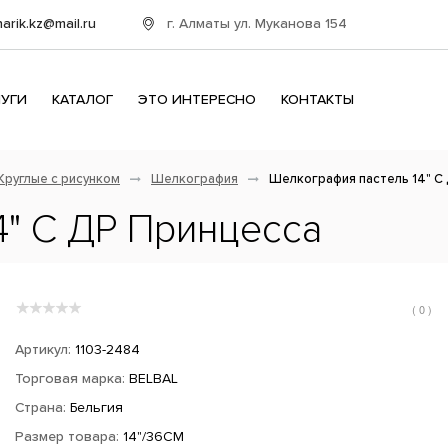
г. Алматы ул. Муканова 154
harik.kz@mail.ru
ЛУГИ
КАТАЛОГ
ЭТО ИНТЕРЕСНО
КОНТАКТЫ
Круглые с рисунком
Шелкография
Шелкография пастель 14" С
4" С ДР Принцесса
( 0 )
Артикул:
1103-2484
Торговая марка:
BELBAL
Страна:
Бельгия
Размер товара:
14"/36СМ