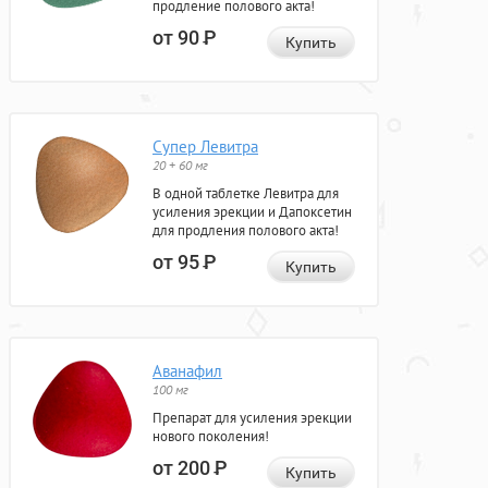
продление полового акта!
от 90
Р
Купить
Супер Левитра
20 + 60 мг
В одной таблетке Левитра для
усиления эрекции и Дапоксетин
для продления полового акта!
от 95
Р
Купить
Аванафил
100 мг
Препарат для усиления эрекции
нового поколения!
от 200
Р
Купить