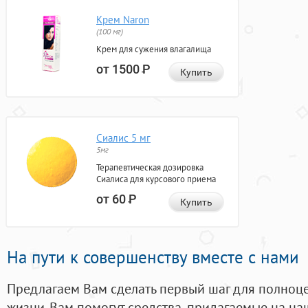
Крем Naron
(100 мг)
Крем для сужения влагалища
от 1500
Р
Купить
Сиалис 5 мг
5мг
Терапевтическая дозировка
Сиалиса для курсового приема
от 60
Р
Купить
На пути к совершенству вместе с нами
Предлагаем Вам сделать первый шаг для полноц
жизни. Вам помогут средства, придагаемые на на