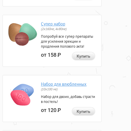
Супер набор
(2х160мг, 4х80мг)
Попробуй все супер препараты
для усиления эрекции и
продления полового акта!
от 158
Р
Купить
Набор для влюбленных
(10х100 мг)
Набор для двоих, добавь страсти
в постель!
от 120
Р
Купить