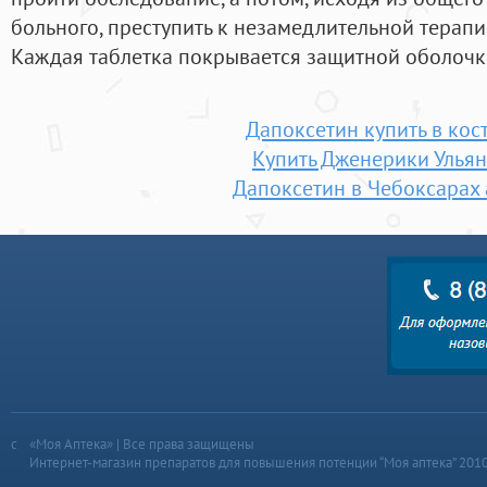
больного, преступить к незамедлительной терап
Каждая таблетка покрывается защитной оболочко
Дапоксетин купить в кос
Купить Дженерики Улья
Дапоксетин в Чебоксарах 
«Моя Аптека» | Все права защищены
Интернет-магазин препаратов для повышения потенции “Моя аптека” 201