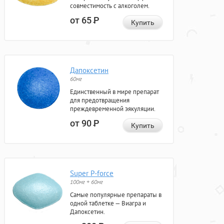
совместимость с алкоголем.
от 65
Р
Купить
Дапоксетин
60мг
Единственный в мире препарат
для предотвращения
преждевременной эякуляции.
от 90
Р
Купить
Super P-force
100мг + 60мг
Самые популярные препараты в
одной таблетке — Виагра и
Дапоксетин.