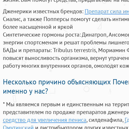
Дженерики известных брендов:
Препарат сила и
Сиалис, а также Попперсы помогут сделать инти
более насыщенной и яркой
Синтетические гормоны роста
: Динатроп, Ансомо
энергии спортсменам и решат проблемы лишнего
БАДы и препараты:
Tribulus terrestris, Мориамин
повысят выносливость организма, вернут утрачен
работу многих внутренних органов, омолодят кожу
Несколько причино объясняющих Поче
именно у нас?
* Мы являемся первым и единственным на терри
представителем по продаже препаратов дженер
средство для увеличения пениса
, силденафила
,
Г
Омутинский
и дистрибьютором других известных