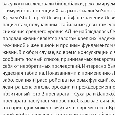
закупку и исследовали биодобавки, рекламируе
стимуляторы потенции.X закрыть. СиалисSuSunri
КремSuStud спрей. Левитра бвф назначении Левит
пациентам, получавшим стабильные дозы тамсул
снижения среднего уровня АД не наблюдалось.Cen
половая жизнь является залогом крепких, наде
мужчиной и женщиной и прочным фундаментом б
жизни. В любом случае, во время консультации 
сообщить полный список принимаемых лекарстве
себя от необратимых последствий. Интересно был
чудесная таблетка. Показаниями к применению 
заболевания и расстройства половых функций, 
левитра цена энгельс эрекции и преждевременно
позитивный - это 2 препарата – Сухагра и Дапоксе
препарата наступает мгновенно. Сказывается и б
что припадок может случиться во время секса. В
пройти обследование, а потом, исходя из общего