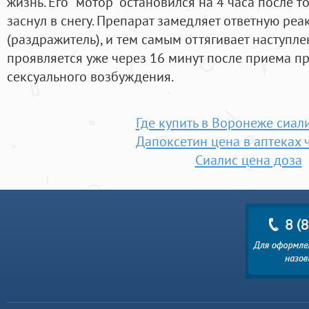
жизнь. Его "мотор" остановился на 4 часа после т
заснул в снегу. Препарат замедляет ответную ре
(раздражитель), и тем самым оттягивает наступл
проявляется уже через 16 минут после приема п
сексуального возбуждения.
Где купить в Воронеже сиал
Дапоксетин цена в аптеках 
Сиалис цена доза