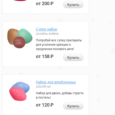
от 200
Р
Купить
Супер набор
(2х160мг, 4х80мг)
Попробуй все супер препараты
для усиления эрекции и
продления полового акта!
от 158
Р
Купить
Набор для влюбленных
(10х100 мг)
Набор для двоих, добавь страсти
в постель!
от 120
Р
Купить